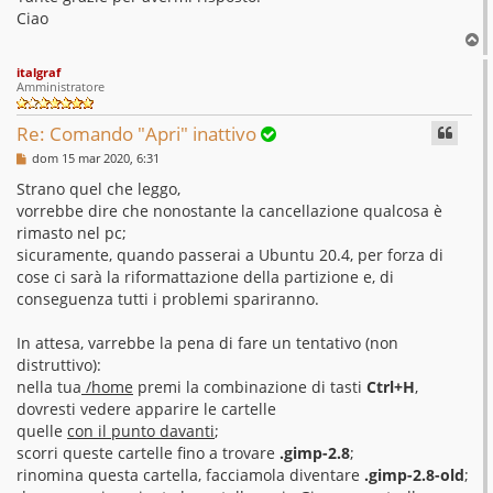
Ciao
T
o
italgraf
p
Amministratore
Re: Comando "Apri" inattivo
M
dom 15 mar 2020, 6:31
e
s
Strano quel che leggo,
s
vorrebbe dire che nonostante la cancellazione qualcosa è
a
g
rimasto nel pc;
g
sicuramente, quando passerai a Ubuntu 20.4, per forza di
i
o
cose ci sarà la riformattazione della partizione e, di
conseguenza tutti i problemi spariranno.
In attesa, varrebbe la pena di fare un tentativo (non
distruttivo):
nella tua
/home
premi la combinazione di tasti
Ctrl+H
,
dovresti vedere apparire le cartelle
quelle
con il punto davanti
;
scorri queste cartelle fino a trovare
.gimp-2.8
;
rinomina questa cartella, facciamola diventare
.gimp-2.8-old
;