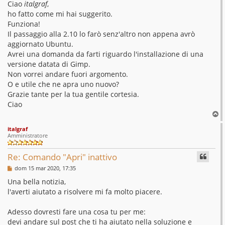
s
Ciao
italgraf
,
s
ho fatto come mi hai suggerito.
a
g
Funziona!
g
Il passaggio alla 2.10 lo farò senz'altro non appena avrò
i
o
aggiornato Ubuntu.
Avrei una domanda da farti riguardo l'installazione di una
versione datata di Gimp.
Non vorrei andare fuori argomento.
O e utile che ne apra uno nuovo?
Grazie tante per la tua gentile cortesia.
Ciao
T
o
italgraf
p
Amministratore
Re: Comando "Apri" inattivo
M
dom 15 mar 2020, 17:35
e
s
Una bella notizia,
s
l'averti aiutato a risolvere mi fa molto piacere.
a
g
g
Adesso dovresti fare una cosa tu per me:
i
o
devi andare sul post che ti ha aiutato nella soluzione e