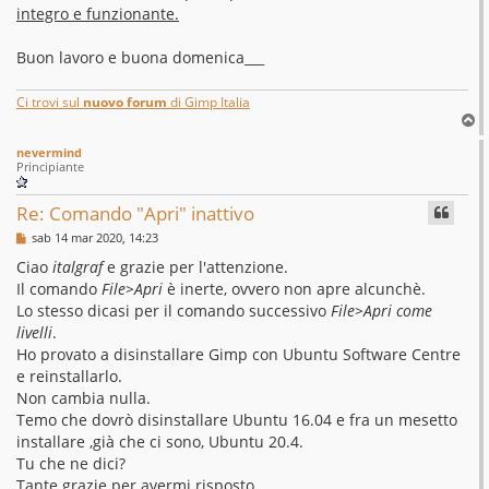
integro e funzionante.
Buon lavoro e buona domenica___
Ci trovi sul
nuovo forum
di Gimp Italia
T
o
nevermind
p
Principiante
Re: Comando "Apri" inattivo
M
sab 14 mar 2020, 14:23
e
s
Ciao
italgraf
e grazie per l'attenzione.
s
Il comando
File>Apri
è inerte, ovvero non apre alcunchè.
a
g
Lo stesso dicasi per il comando successivo
File>Apri come
g
livelli
.
i
o
Ho provato a disinstallare Gimp con Ubuntu Software Centre
e reinstallarlo.
Non cambia nulla.
Temo che dovrò disinstallare Ubuntu 16.04 e fra un mesetto
installare ,già che ci sono, Ubuntu 20.4.
Tu che ne dici?
Tante grazie per avermi risposto.