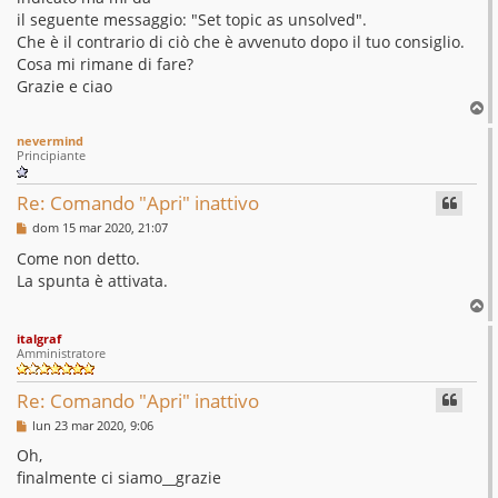
a
g
il seguente messaggio: "Set topic as unsolved".
g
Che è il contrario di ciò che è avvenuto dopo il tuo consiglio.
i
o
Cosa mi rimane di fare?
Grazie e ciao
T
o
nevermind
p
Principiante
Re: Comando "Apri" inattivo
M
dom 15 mar 2020, 21:07
e
s
Come non detto.
s
La spunta è attivata.
a
g
T
g
o
i
italgraf
p
o
Amministratore
Re: Comando "Apri" inattivo
M
lun 23 mar 2020, 9:06
e
s
Oh,
s
finalmente ci siamo__grazie
a
g