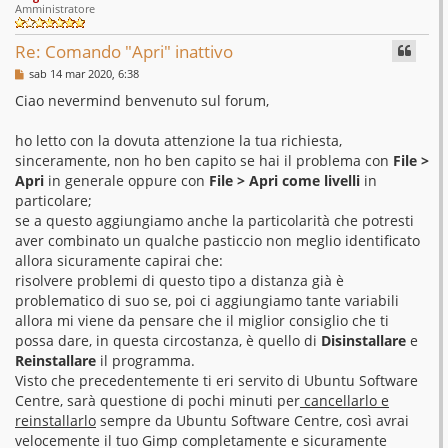
Amministratore
Re: Comando "Apri" inattivo
M
sab 14 mar 2020, 6:38
e
s
Ciao nevermind benvenuto sul forum,
s
a
g
ho letto con la dovuta attenzione la tua richiesta,
g
sinceramente, non ho ben capito se hai il problema con
File >
i
o
Apri
in generale oppure con
File > Apri come livelli
in
particolare;
se a questo aggiungiamo anche la particolarità che potresti
aver combinato un qualche pasticcio non meglio identificato
allora sicuramente capirai che:
risolvere problemi di questo tipo a distanza già è
problematico di suo se, poi ci aggiungiamo tante variabili
allora mi viene da pensare che il miglior consiglio che ti
possa dare, in questa circostanza, è quello di
Disinstallare
e
Reinstallare
il programma.
Visto che precedentemente ti eri servito di Ubuntu Software
Centre, sarà questione di pochi minuti per
cancellarlo e
reinstallarlo
sempre da Ubuntu Software Centre, così avrai
velocemente il tuo Gimp completamente e sicuramente