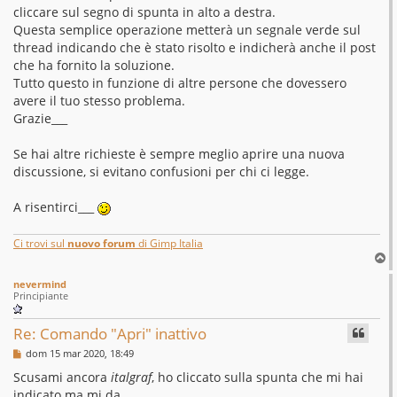
cliccare sul segno di spunta in alto a destra.
Questa semplice operazione metterà un segnale verde sul
thread indicando che è stato risolto e indicherà anche il post
che ha fornito la soluzione.
Tutto questo in funzione di altre persone che dovessero
avere il tuo stesso problema.
Grazie___
Se hai altre richieste è sempre meglio aprire una nuova
discussione, si evitano confusioni per chi ci legge.
A risentirci___
Ci trovi sul
nuovo forum
di Gimp Italia
T
o
nevermind
p
Principiante
Re: Comando "Apri" inattivo
M
dom 15 mar 2020, 18:49
e
s
Scusami ancora
italgraf
, ho cliccato sulla spunta che mi hai
s
indicato ma mi da