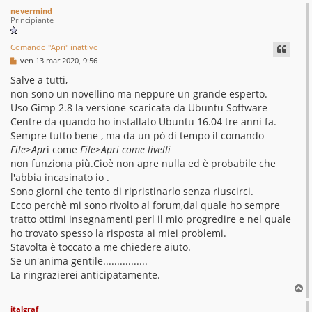
c
nevermind
i
Principiante
s
Comando "Apri" inattivo
s
M
ven 13 mar 2020, 9:56
e
o
s
Salve a tutti,
s
non sono un novellino ma neppure un grande esperto.
l
a
g
Uso Gimp 2.8 la versione scaricata da Ubuntu Software
v
g
Centre da quando ho installato Ubuntu 16.04 tre anni fa.
i
e
o
Sempre tutto bene , ma da un pò di tempo il comando
File>Apr
i come
File>Apri come livelli
d
non funziona più.Cioè non apre nulla ed è probabile che
l'abbia incasinato io .
Sono giorni che tento di ripristinarlo senza riuscirci.
Ecco perchè mi sono rivolto al forum,dal quale ho sempre
tratto ottimi insegnamenti perl il mio progredire e nel quale
ho trovato spesso la risposta ai miei problemi.
Stavolta è toccato a me chiedere aiuto.
Se un'anima gentile................
La ringrazierei anticipatamente.
T
o
italgraf
p