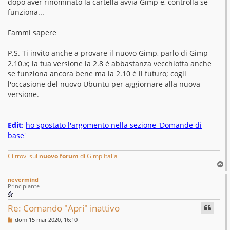
dopo aver rinominato la cartella avvia Gimp e, controlla se
funziona...
Fammi sapere___
P.S. Ti invito anche a provare il nuovo Gimp, parlo di Gimp
2.10.x; la tua versione la 2.8 è abbastanza vecchiotta anche
se funziona ancora bene ma la 2.10 è il futuro; cogli
l'occasione del nuovo Ubuntu per aggiornare alla nuova
versione.
Edit
:
ho spostato l'argomento nella sezione 'Domande di
base'
Ci trovi sul
nuovo forum
di Gimp Italia
T
o
nevermind
p
Principiante
Re: Comando "Apri" inattivo
M
dom 15 mar 2020, 16:10
e