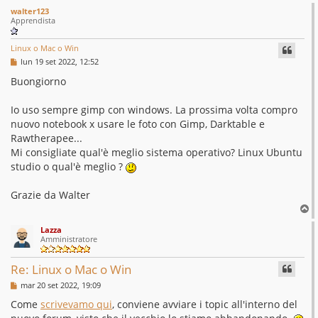
walter123
Apprendista
Linux o Mac o Win
M
lun 19 set 2022, 12:52
e
s
Buongiorno
s
a
g
Io uso sempre gimp con windows. La prossima volta compro
g
nuovo notebook x usare le foto con Gimp, Darktable e
i
o
Rawtherapee...
Mi consigliate qual'è meglio sistema operativo? Linux Ubuntu
studio o qual'è meglio ?
Grazie da Walter
T
o
Lazza
p
Amministratore
Re: Linux o Mac o Win
M
mar 20 set 2022, 19:09
e
s
Come
scrivevamo qui
, conviene avviare i topic all'interno del
s