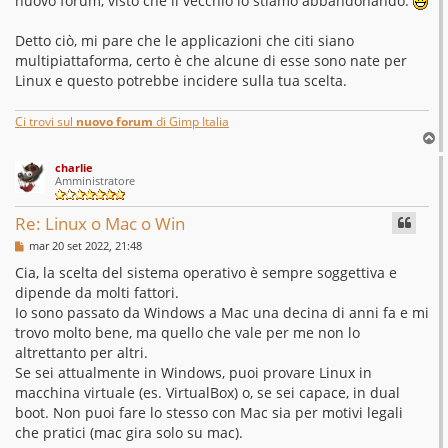
nuovo forum, visto che il vecchio lo stiamo abbandonando.
a
g
g
Detto ciò, mi pare che le applicazioni che citi siano
i
o
multipiattaforma, certo è che alcune di esse sono nate per
Linux e questo potrebbe incidere sulla tua scelta.
Ci trovi sul
nuovo forum
di Gimp Italia
T
o
charlie
p
Amministratore
Re: Linux o Mac o Win
M
mar 20 set 2022, 21:48
e
s
Cia, la scelta del sistema operativo è sempre soggettiva e
s
dipende da molti fattori.
a
g
Io sono passato da Windows a Mac una decina di anni fa e mi
g
trovo molto bene, ma quello che vale per me non lo
i
o
altrettanto per altri.
Se sei attualmente in Windows, puoi provare Linux in
macchina virtuale (es. VirtualBox) o, se sei capace, in dual
boot. Non puoi fare lo stesso con Mac sia per motivi legali
che pratici (mac gira solo su mac).