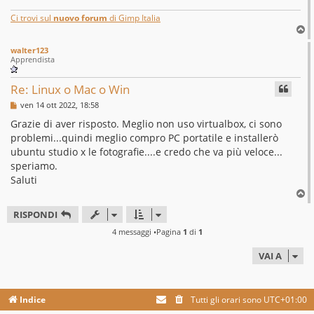
Ci trovi sul
nuovo forum
di Gimp Italia
T
o
walter123
p
Apprendista
Re: Linux o Mac o Win
M
ven 14 ott 2022, 18:58
e
s
Grazie di aver risposto. Meglio non uso virtualbox, ci sono
s
problemi...quindi meglio compro PC portatile e installerò
a
g
ubuntu studio x le fotografie....e credo che va più veloce...
g
speriamo.
i
o
Saluti
T
o
RISPONDI
p
4 messaggi •Pagina
1
di
1
VAI A
Indice
Tutti gli orari sono
UTC+01:00