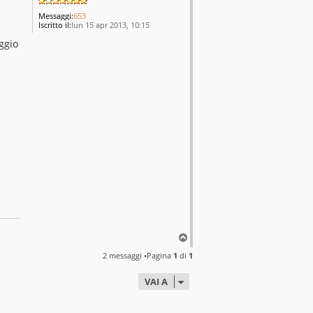
Messaggi:
653
Iscritto il:
lun 15 apr 2013, 10:15
ggio
T
o
2 messaggi •Pagina
1
di
1
p
VAI A