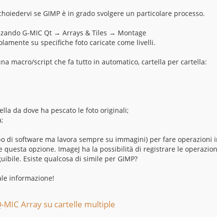
choiedervi se GIMP è in grado svolgere un particolare processo.
ilizzando G-MIC Qt → Arrays & Tiles → Montage
amente su specifiche foto caricate come livelli.
na macro/script che fa tutto in automatico, cartella per cartella:
ella da dove ha pescato le foto originali;
a;
tipo di software ma lavora sempre su immagini) per fare operazioni 
uesta opzione. ImageJ ha la possibilità di registrare le operazion
uibile. Esiste qualcosa di simile per GIMP?
ale informazione!
-MIC Array su cartelle multiple