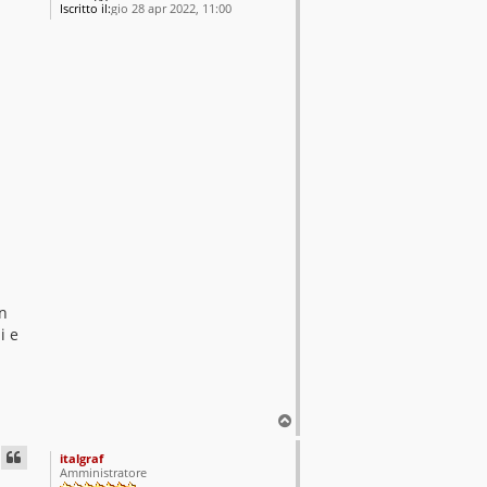
Iscritto il:
gio 28 apr 2022, 11:00
in
i e
T
o
p
italgraf
Amministratore