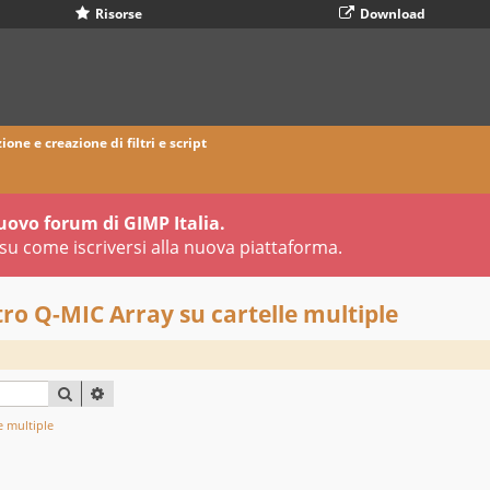
Risorse
Download
ione e creazione di filtri e script
uovo forum di GIMP Italia.
su come iscriversi alla nuova piattaforma.
ro Q-MIC Array su cartelle multiple
CERCA
RICERCA AVANZATA
e multiple