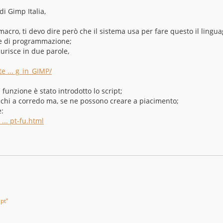
i Gimp Italia,
macro, ti devo dire però che il sistema usa per fare questo il lingua
 e di programmazione;
aurisce in due parole,
e ... g_in_GIMP/
funzione è stato introdotto lo script;
cchi a corredo ma, se ne possono creare a piacimento;
e:
... pt-fu.html
ipt”