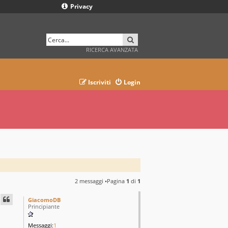
Privacy
CERCA
RICERCA AVANZATA
Iscriviti
Login
2 messaggi •Pagina
1
di
1
GiacomoDB
Principiante
Messaggi:
1