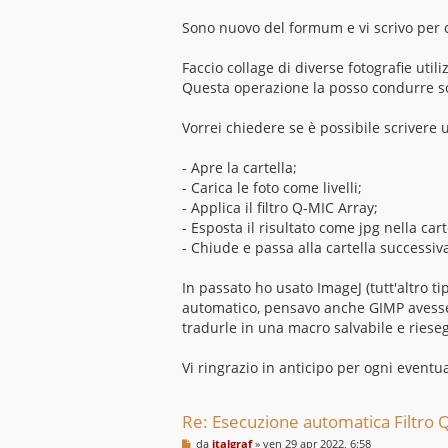
a
g
Sono nuovo del formum e vi scrivo per 
g
i
o
Faccio collage di diverse fotografie ut
Questa operazione la posso condurre sol
Vorrei chiedere se è possibile scrivere u
- Apre la cartella;
- Carica le foto come livelli;
- Applica il filtro Q-MIC Array;
- Esposta il risultato come jpg nella cart
- Chiude e passa alla cartella successiv
In passato ho usato ImageJ (tutt'altro 
automatico, pensavo anche GIMP avesse q
tradurle in una macro salvabile e rieseg
Vi ringrazio in anticipo per ogni eventu
Re: Esecuzione automatica Filtro Q
M
da
italgraf
»
ven 29 apr 2022, 6:58