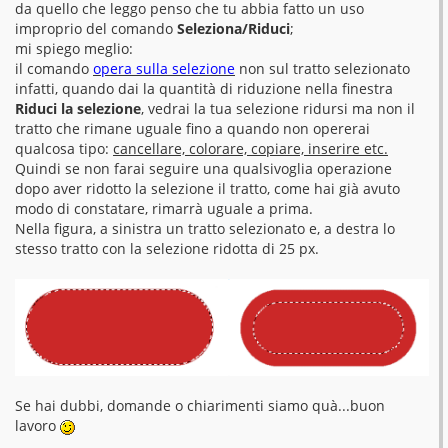
da quello che leggo penso che tu abbia fatto un uso
a
g
improprio del comando
Seleziona/Riduci
;
g
mi spiego meglio:
i
o
il comando
opera sulla selezione
non sul tratto selezionato
infatti, quando dai la quantità di riduzione nella finestra
Riduci la selezione
, vedrai la tua selezione ridursi ma non il
tratto che rimane uguale fino a quando non opererai
qualcosa tipo:
cancellare, colorare, copiare, inserire etc.
Quindi se non farai seguire una qualsivoglia operazione
dopo aver ridotto la selezione il tratto, come hai già avuto
modo di constatare, rimarrà uguale a prima.
Nella figura, a sinistra un tratto selezionato e, a destra lo
stesso tratto con la selezione ridotta di 25 px.
Se hai dubbi, domande o chiarimenti siamo quà...buon
lavoro