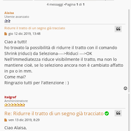
i
4 messaggi •Pagina
1
di
1
c
Alaisa
i
Utente avanzato
s
Ridurre il tratto di un segno già tracciato
s
M
gio 12 dic 2019, 13:48
e
o
s
Ciao a tutti!
s
ho trovato la possibilità di ridurre il tratto con il comando
l
a
g
Shrink (riduci) da Seleziona---->Riduci --->OK
v
g
Nell'immediatezza riduce visibilmente il tratto, ma non lo
i
e
o
mantiene cioè, se lo seleziono ancora non è cambiato affatto
in px o in mm.
d
Come mai?
Ringrazio tutti per l'attenzione : )
T
o
italgraf
p
Amministratore
Re: Ridurre il tratto di un segno già tracciato
M
ven 13 dic 2019, 8:29
e
s
Ciao Alaisa,
s