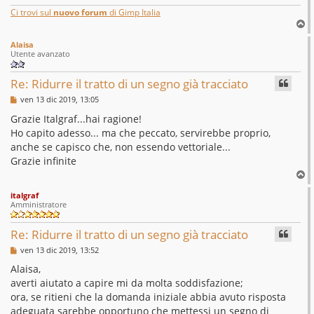
Ci trovi sul
nuovo forum
di Gimp Italia
T
o
Alaisa
p
Utente avanzato
Re: Ridurre il tratto di un segno già tracciato
M
ven 13 dic 2019, 13:05
e
s
Grazie Italgraf...hai ragione!
s
Ho capito adesso... ma che peccato, servirebbe proprio,
a
g
anche se capisco che, non essendo vettoriale...
g
Grazie infinite
i
o
T
o
italgraf
p
Amministratore
Re: Ridurre il tratto di un segno già tracciato
M
ven 13 dic 2019, 13:52
e
s
Alaisa,
s
averti aiutato a capire mi da molta soddisfazione;
a
g
ora, se ritieni che la domanda iniziale abbia avuto risposta
g
adeguata sarebbe opportuno che mettessi un segno di
i