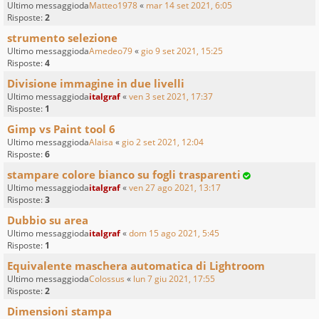
Ultimo messaggioda
Matteo1978
«
mar 14 set 2021, 6:05
Risposte:
2
strumento selezione
Ultimo messaggioda
Amedeo79
«
gio 9 set 2021, 15:25
Risposte:
4
Divisione immagine in due livelli
Ultimo messaggioda
italgraf
«
ven 3 set 2021, 17:37
Risposte:
1
Gimp vs Paint tool 6
Ultimo messaggioda
Alaisa
«
gio 2 set 2021, 12:04
Risposte:
6
stampare colore bianco su fogli trasparenti
Ultimo messaggioda
italgraf
«
ven 27 ago 2021, 13:17
Risposte:
3
Dubbio su area
Ultimo messaggioda
italgraf
«
dom 15 ago 2021, 5:45
Risposte:
1
Equivalente maschera automatica di Lightroom
Ultimo messaggioda
Colossus
«
lun 7 giu 2021, 17:55
Risposte:
2
Dimensioni stampa