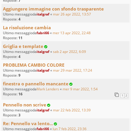
Risposte:
7
Aggiungere immagine con sfondo trasparente
Ultimo messaggioda
italgraf
«
mar 26 apr 2022, 13:57
Risposte:
4
La risoluzione cambia
Ultimo messaggioda
fabri66
«
mer 13 apr 2022, 22:48
Risposte:
11
Griglia e template
Ultimo messaggioda
italgraf
«
sab 2 apr 2022, 6:09
Risposte:
4
PROBLEMA CAMBIO COLORE
Ultimo messaggioda
italgraf
«
mar 29 mar 2022, 17:24
Risposte:
9
finestra o pannello mancante
Ultimo messaggioda
Mark Lenders
«
mer 9 mar 2022, 1:54
Risposte:
16
1
2
Pennello non scrive
Ultimo messaggioda
italgraf
«
mar 22 feb 2022, 13:39
Risposte:
3
Re: Pennello va lento...
Ultimo messaggioda
fabri66
«
lun 7 feb 2022, 23:36