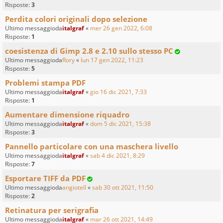
Risposte:
3
Perdita colori originali dopo selezione
Ultimo messaggioda
italgraf
«
mer 26 gen 2022, 6:08
Risposte:
1
coesistenza di Gimp 2.8 e 2.10 sullo stesso PC
Ultimo messaggioda
Rory
«
lun 17 gen 2022, 11:23
Risposte:
5
Problemi stampa PDF
Ultimo messaggioda
italgraf
«
gio 16 dic 2021, 7:33
Risposte:
1
Aumentare dimensione riquadro
Ultimo messaggioda
italgraf
«
dom 5 dic 2021, 15:38
Risposte:
3
Pannello particolare con una maschera livello
Ultimo messaggioda
italgraf
«
sab 4 dic 2021, 8:29
Risposte:
7
Esportare TIFF da PDF
Ultimo messaggioda
angiotell
«
sab 30 ott 2021, 11:50
Risposte:
2
Retinatura per serigrafia
Ultimo messaggioda
italgraf
«
mar 26 ott 2021, 14:49