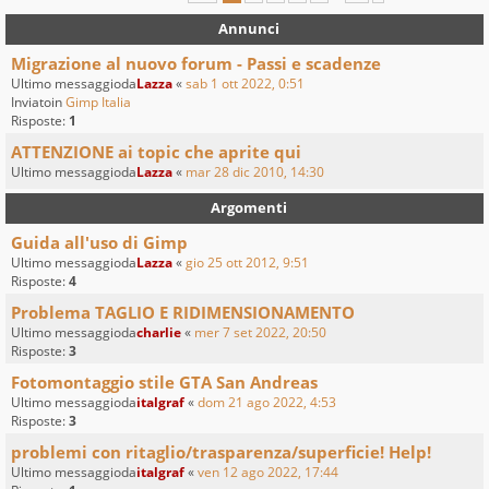
Annunci
Migrazione al nuovo forum - Passi e scadenze
Ultimo messaggioda
Lazza
«
sab 1 ott 2022, 0:51
Inviatoin
Gimp Italia
Risposte:
1
ATTENZIONE ai topic che aprite qui
Ultimo messaggioda
Lazza
«
mar 28 dic 2010, 14:30
Argomenti
Guida all'uso di Gimp
Ultimo messaggioda
Lazza
«
gio 25 ott 2012, 9:51
Risposte:
4
Problema TAGLIO E RIDIMENSIONAMENTO
Ultimo messaggioda
charlie
«
mer 7 set 2022, 20:50
Risposte:
3
Fotomontaggio stile GTA San Andreas
Ultimo messaggioda
italgraf
«
dom 21 ago 2022, 4:53
Risposte:
3
problemi con ritaglio/trasparenza/superficie! Help!
Ultimo messaggioda
italgraf
«
ven 12 ago 2022, 17:44