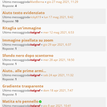
Ultimo messaggioda
MattBerna
«
gio 27 mag 2021, 11:29
Risposte:
4
Aiuto testo evidenziato
Ultimo messaggioda
ricky619
«
lun 17 mag 2021, 9:42
Risposte:
10
Ritaglia un'immagine
Ultimo messaggioda
italgraf
«
mer 12 mag 2021, 6:53
Immagine pixellata su zoom
Ultimo messaggioda
italgraf
«
gio 29 apr 2021, 6:37
Risposte:
1
Sfondo nero dopo scontorno
Ultimo messaggioda
italgraf
«
mer 28 apr 2021, 18:50
Risposte:
1
Aiuto.. alle prime armi...
Ultimo messaggioda
italgraf
«
sab 24 apr 2021, 11:32
Risposte:
1
Gradiente trasparente
Ultimo messaggioda
italgraf
«
dom 18 apr 2021, 7:47
Risposte:
1
Matita e/o pennello
Ultimo messaggioda
italgraf
«
gio 8 apr 2021, 10:41