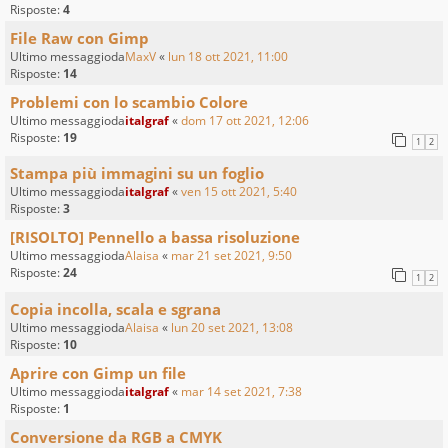
Risposte:
4
File Raw con Gimp
Ultimo messaggioda
MaxV
«
lun 18 ott 2021, 11:00
Risposte:
14
Problemi con lo scambio Colore
Ultimo messaggioda
italgraf
«
dom 17 ott 2021, 12:06
Risposte:
19
1
2
Stampa più immagini su un foglio
Ultimo messaggioda
italgraf
«
ven 15 ott 2021, 5:40
Risposte:
3
[RISOLTO] Pennello a bassa risoluzione
Ultimo messaggioda
Alaisa
«
mar 21 set 2021, 9:50
Risposte:
24
1
2
Copia incolla, scala e sgrana
Ultimo messaggioda
Alaisa
«
lun 20 set 2021, 13:08
Risposte:
10
Aprire con Gimp un file
Ultimo messaggioda
italgraf
«
mar 14 set 2021, 7:38
Risposte:
1
Conversione da RGB a CMYK