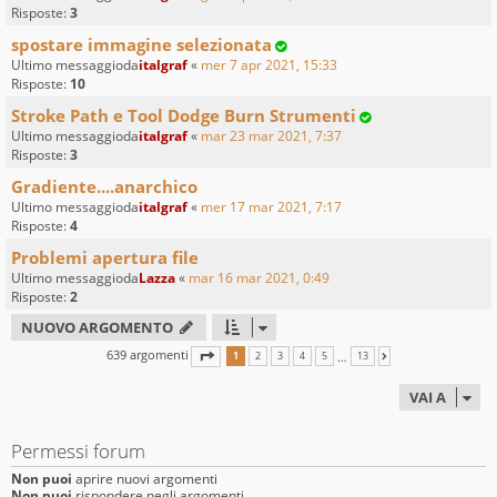
Risposte:
3
spostare immagine selezionata
Ultimo messaggioda
italgraf
«
mer 7 apr 2021, 15:33
Risposte:
10
Stroke Path e Tool Dodge Burn Strumenti
Ultimo messaggioda
italgraf
«
mar 23 mar 2021, 7:37
Risposte:
3
Gradiente....anarchico
Ultimo messaggioda
italgraf
«
mer 17 mar 2021, 7:17
Risposte:
4
Problemi apertura file
Ultimo messaggioda
Lazza
«
mar 16 mar 2021, 0:49
Risposte:
2
NUOVO ARGOMENTO
639 argomenti
PAGINA
1
DI
13
…
1
2
3
4
5
13
PROSSIMO
VAI A
Permessi forum
Non puoi
aprire nuovi argomenti
Non puoi
rispondere negli argomenti