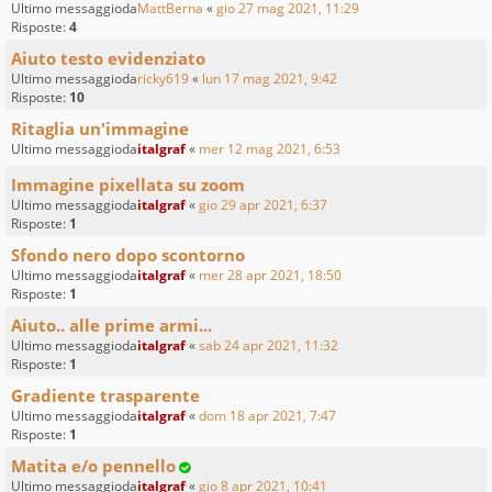
Ultimo messaggioda
MattBerna
«
gio 27 mag 2021, 11:29
Risposte:
4
Aiuto testo evidenziato
Ultimo messaggioda
ricky619
«
lun 17 mag 2021, 9:42
Risposte:
10
Ritaglia un'immagine
Ultimo messaggioda
italgraf
«
mer 12 mag 2021, 6:53
Immagine pixellata su zoom
Ultimo messaggioda
italgraf
«
gio 29 apr 2021, 6:37
Risposte:
1
Sfondo nero dopo scontorno
Ultimo messaggioda
italgraf
«
mer 28 apr 2021, 18:50
Risposte:
1
Aiuto.. alle prime armi...
Ultimo messaggioda
italgraf
«
sab 24 apr 2021, 11:32
Risposte:
1
Gradiente trasparente
Ultimo messaggioda
italgraf
«
dom 18 apr 2021, 7:47
Risposte:
1
Matita e/o pennello
Ultimo messaggioda
italgraf
«
gio 8 apr 2021, 10:41