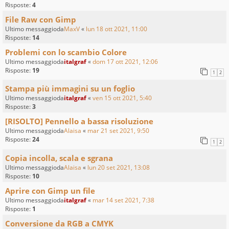
Risposte:
4
File Raw con Gimp
Ultimo messaggioda
MaxV
«
lun 18 ott 2021, 11:00
Risposte:
14
Problemi con lo scambio Colore
Ultimo messaggioda
italgraf
«
dom 17 ott 2021, 12:06
Risposte:
19
1
2
Stampa più immagini su un foglio
Ultimo messaggioda
italgraf
«
ven 15 ott 2021, 5:40
Risposte:
3
[RISOLTO] Pennello a bassa risoluzione
Ultimo messaggioda
Alaisa
«
mar 21 set 2021, 9:50
Risposte:
24
1
2
Copia incolla, scala e sgrana
Ultimo messaggioda
Alaisa
«
lun 20 set 2021, 13:08
Risposte:
10
Aprire con Gimp un file
Ultimo messaggioda
italgraf
«
mar 14 set 2021, 7:38
Risposte:
1
Conversione da RGB a CMYK