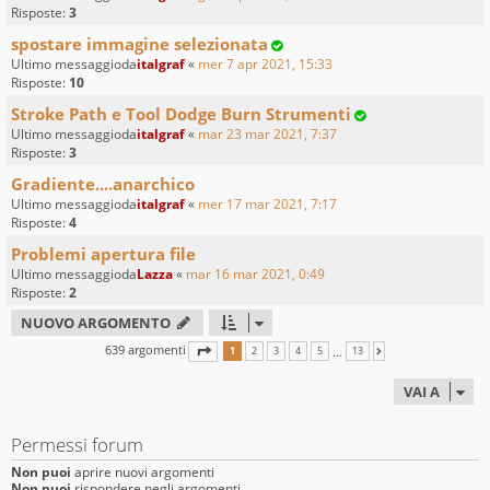
Risposte:
3
spostare immagine selezionata
Ultimo messaggioda
italgraf
«
mer 7 apr 2021, 15:33
Risposte:
10
Stroke Path e Tool Dodge Burn Strumenti
Ultimo messaggioda
italgraf
«
mar 23 mar 2021, 7:37
Risposte:
3
Gradiente....anarchico
Ultimo messaggioda
italgraf
«
mer 17 mar 2021, 7:17
Risposte:
4
Problemi apertura file
Ultimo messaggioda
Lazza
«
mar 16 mar 2021, 0:49
Risposte:
2
NUOVO ARGOMENTO
639 argomenti
PAGINA
1
DI
13
…
1
2
3
4
5
13
PROSSIMO
VAI A
Permessi forum
Non puoi
aprire nuovi argomenti
Non puoi
rispondere negli argomenti