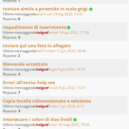
Risposte:
1
texture simile a piramide in scala grigi.
Ultimo messaggioda
psx2
«
ven 29 lug 2022, 12:47
Risposte:
8
impedimento di inserimento
Ultimo messaggioda
italgraf
«
mar 14 giu 2022, 17:58
Risposte:
4
inviare quì una foto in allegato
Ultimo messaggioda
joe67
«
dom 12 giu 2022, 18:46
Risposte:
2
Maiuscole accentate
Ultimo messaggioda
italgraf
«
gio 9 giu 2022, 10:53
Risposte:
3
Errori all'avvio: help me
Ultimo messaggioda
italgraf
«
sab 4 giu 2022, 10:21
Risposte:
7
Copia Incolla ridimensionato a selezione
Ultimo messaggioda
italgraf
«
ven 3 giu 2022, 6:12
Risposte:
3
Intersecare i colori di due livelli
Ultimo messaggioda
italgraf
«
lun 16 mag 2022, 18:28