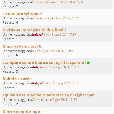
Ultimo messaggioda
Matteo1978
«
mar 14 set 2021, 6:05
Risposte:
2
strumento selezione
Ultimo messaggioda
Amedeo79
«
gio 9 set 2021, 15:25
Risposte:
4
Divisione immagine in due livelli
Ultimo messaggioda
italgraf
«
ven 3 set 2021, 17:37
Risposte:
1
Gimp vs Paint tool 6
Ultimo messaggioda
Alaisa
«
gio 2 set 2021, 12:04
Risposte:
6
stampare colore bianco su fogli trasparenti
Ultimo messaggioda
italgraf
«
ven 27 ago 2021, 13:17
Risposte:
3
Dubbio su area
Ultimo messaggioda
italgraf
«
dom 15 ago 2021, 5:45
Risposte:
1
Equivalente maschera automatica di Lightroom
Ultimo messaggioda
Colossus
«
lun 7 giu 2021, 17:55
Risposte:
2
Dimensioni stampa