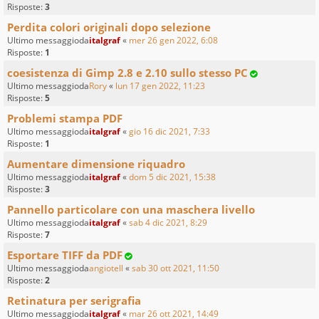
Risposte:
3
Perdita colori originali dopo selezione
Ultimo messaggioda
italgraf
«
mer 26 gen 2022, 6:08
Risposte:
1
coesistenza di Gimp 2.8 e 2.10 sullo stesso PC
Ultimo messaggioda
Rory
«
lun 17 gen 2022, 11:23
Risposte:
5
Problemi stampa PDF
Ultimo messaggioda
italgraf
«
gio 16 dic 2021, 7:33
Risposte:
1
Aumentare dimensione riquadro
Ultimo messaggioda
italgraf
«
dom 5 dic 2021, 15:38
Risposte:
3
Pannello particolare con una maschera livello
Ultimo messaggioda
italgraf
«
sab 4 dic 2021, 8:29
Risposte:
7
Esportare TIFF da PDF
Ultimo messaggioda
angiotell
«
sab 30 ott 2021, 11:50
Risposte:
2
Retinatura per serigrafia
Ultimo messaggioda
italgraf
«
mar 26 ott 2021, 14:49