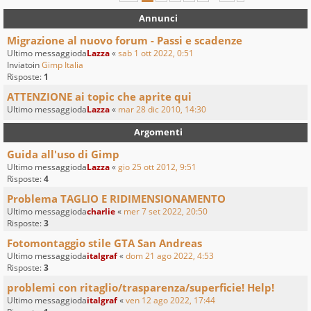
Annunci
Migrazione al nuovo forum - Passi e scadenze
Ultimo messaggioda
Lazza
«
sab 1 ott 2022, 0:51
Inviatoin
Gimp Italia
Risposte:
1
ATTENZIONE ai topic che aprite qui
Ultimo messaggioda
Lazza
«
mar 28 dic 2010, 14:30
Argomenti
Guida all'uso di Gimp
Ultimo messaggioda
Lazza
«
gio 25 ott 2012, 9:51
Risposte:
4
Problema TAGLIO E RIDIMENSIONAMENTO
Ultimo messaggioda
charlie
«
mer 7 set 2022, 20:50
Risposte:
3
Fotomontaggio stile GTA San Andreas
Ultimo messaggioda
italgraf
«
dom 21 ago 2022, 4:53
Risposte:
3
problemi con ritaglio/trasparenza/superficie! Help!
Ultimo messaggioda
italgraf
«
ven 12 ago 2022, 17:44