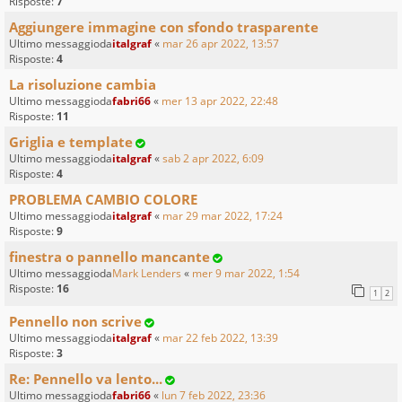
Risposte:
7
Aggiungere immagine con sfondo trasparente
Ultimo messaggioda
italgraf
«
mar 26 apr 2022, 13:57
Risposte:
4
La risoluzione cambia
Ultimo messaggioda
fabri66
«
mer 13 apr 2022, 22:48
Risposte:
11
Griglia e template
Ultimo messaggioda
italgraf
«
sab 2 apr 2022, 6:09
Risposte:
4
PROBLEMA CAMBIO COLORE
Ultimo messaggioda
italgraf
«
mar 29 mar 2022, 17:24
Risposte:
9
finestra o pannello mancante
Ultimo messaggioda
Mark Lenders
«
mer 9 mar 2022, 1:54
Risposte:
16
1
2
Pennello non scrive
Ultimo messaggioda
italgraf
«
mar 22 feb 2022, 13:39
Risposte:
3
Re: Pennello va lento...
Ultimo messaggioda
fabri66
«
lun 7 feb 2022, 23:36