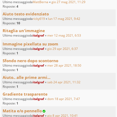
Ultimo messaggioda
MattBerna
«
gio 27 mag 2021, 11:29
Risposte:
4
Aiuto testo evidenziato
Ultimo messaggioda
ricky619
«
lun 17 mag 2021, 9:42
Risposte:
10
Ritaglia un'immagine
Ultimo messaggioda
italgraf
«
mer 12 mag 2021, 6:53
Immagine pixellata su zoom
Ultimo messaggioda
italgraf
«
gio 29 apr 2021, 6:37
Risposte:
1
Sfondo nero dopo scontorno
Ultimo messaggioda
italgraf
«
mer 28 apr 2021, 18:50
Risposte:
1
Aiuto.. alle prime armi...
Ultimo messaggioda
italgraf
«
sab 24 apr 2021, 11:32
Risposte:
1
Gradiente trasparente
Ultimo messaggioda
italgraf
«
dom 18 apr 2021, 7:47
Risposte:
1
Matita e/o pennello
Ultimo messaggioda
italgraf
«
gio 8 apr 2021, 10:41