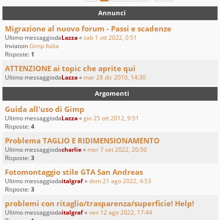
Annunci
Migrazione al nuovo forum - Passi e scadenze
Ultimo messaggioda
Lazza
«
sab 1 ott 2022, 0:51
Inviatoin
Gimp Italia
Risposte:
1
ATTENZIONE ai topic che aprite qui
Ultimo messaggioda
Lazza
«
mar 28 dic 2010, 14:30
Argomenti
Guida all'uso di Gimp
Ultimo messaggioda
Lazza
«
gio 25 ott 2012, 9:51
Risposte:
4
Problema TAGLIO E RIDIMENSIONAMENTO
Ultimo messaggioda
charlie
«
mer 7 set 2022, 20:50
Risposte:
3
Fotomontaggio stile GTA San Andreas
Ultimo messaggioda
italgraf
«
dom 21 ago 2022, 4:53
Risposte:
3
problemi con ritaglio/trasparenza/superficie! Help!
Ultimo messaggioda
italgraf
«
ven 12 ago 2022, 17:44