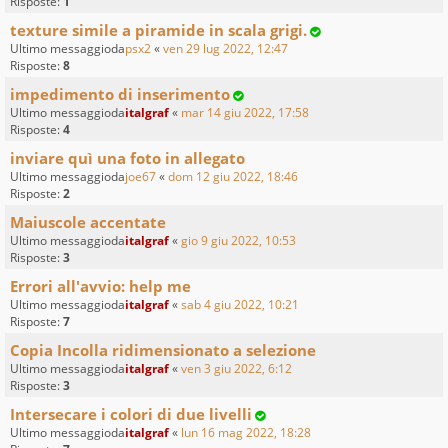
Risposte:
1
texture simile a piramide in scala grigi.
Ultimo messaggioda
psx2
«
ven 29 lug 2022, 12:47
Risposte:
8
impedimento di inserimento
Ultimo messaggioda
italgraf
«
mar 14 giu 2022, 17:58
Risposte:
4
inviare quì una foto in allegato
Ultimo messaggioda
joe67
«
dom 12 giu 2022, 18:46
Risposte:
2
Maiuscole accentate
Ultimo messaggioda
italgraf
«
gio 9 giu 2022, 10:53
Risposte:
3
Errori all'avvio: help me
Ultimo messaggioda
italgraf
«
sab 4 giu 2022, 10:21
Risposte:
7
Copia Incolla ridimensionato a selezione
Ultimo messaggioda
italgraf
«
ven 3 giu 2022, 6:12
Risposte:
3
Intersecare i colori di due livelli
Ultimo messaggioda
italgraf
«
lun 16 mag 2022, 18:28