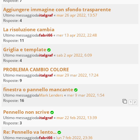
Risposte:
7
Aggiungere immagine con sfondo trasparente
Ultimo messaggioda
italgraf
«
mar 26 apr 2022, 13:57
Risposte:
4
La risoluzione cambia
Ultimo messaggioda
fabri66
«
mer 13 apr 2022, 22:48
Risposte:
11
Griglia e template
Ultimo messaggioda
italgraf
«
sab 2 apr 2022, 6:09
Risposte:
4
PROBLEMA CAMBIO COLORE
Ultimo messaggioda
italgraf
«
mar 29 mar 2022, 17:24
Risposte:
9
finestra o pannello mancante
Ultimo messaggioda
Mark Lenders
«
mer 9 mar 2022, 1:54
Risposte:
16
1
2
Pennello non scrive
Ultimo messaggioda
italgraf
«
mar 22 feb 2022, 13:39
Risposte:
3
Re: Pennello va lento...
Ultimo messaggioda
fabri66
«
lun 7 feb 2022, 23:36