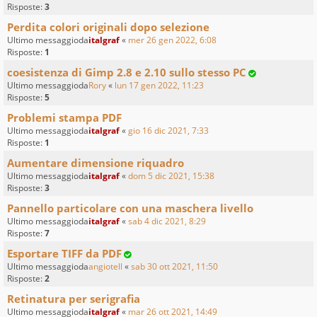
Risposte:
3
Perdita colori originali dopo selezione
Ultimo messaggioda
italgraf
«
mer 26 gen 2022, 6:08
Risposte:
1
coesistenza di Gimp 2.8 e 2.10 sullo stesso PC
Ultimo messaggioda
Rory
«
lun 17 gen 2022, 11:23
Risposte:
5
Problemi stampa PDF
Ultimo messaggioda
italgraf
«
gio 16 dic 2021, 7:33
Risposte:
1
Aumentare dimensione riquadro
Ultimo messaggioda
italgraf
«
dom 5 dic 2021, 15:38
Risposte:
3
Pannello particolare con una maschera livello
Ultimo messaggioda
italgraf
«
sab 4 dic 2021, 8:29
Risposte:
7
Esportare TIFF da PDF
Ultimo messaggioda
angiotell
«
sab 30 ott 2021, 11:50
Risposte:
2
Retinatura per serigrafia
Ultimo messaggioda
italgraf
«
mar 26 ott 2021, 14:49