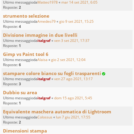
Ultimo messaggioda
Matteo1978
«
mar 14 set 2021, 6:05
Risposte:
2
strumento selezione
Ultimo messaggioda
Amedeo79
«
gio 9 set 2021, 15:25
Risposte:
4
Divisione immagine in due livelli
Ultimo messaggioda
italgraf
«
ven 3 set 2021, 17:37
Risposte:
1
Gimp vs Paint tool 6
Ultimo messaggioda
Alaisa
«
gio 2 set 2021, 12:04
Risposte:
6
stampare colore bianco su fogli trasparenti
Ultimo messaggioda
italgraf
«
ven 27 ago 2021, 13:17
Risposte:
3
Dubbio su area
Ultimo messaggioda
italgraf
«
dom 15 ago 2021, 5:45
Risposte:
1
Equivalente maschera automatica di Lightroom
Ultimo messaggioda
Colossus
«
lun 7 giu 2021, 17:55
Risposte:
2
Dimensioni stampa