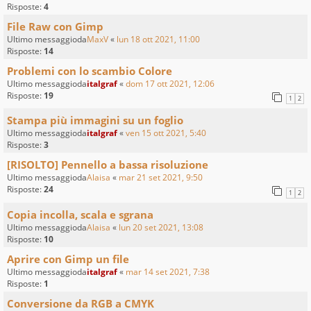
Risposte:
4
File Raw con Gimp
Ultimo messaggioda
MaxV
«
lun 18 ott 2021, 11:00
Risposte:
14
Problemi con lo scambio Colore
Ultimo messaggioda
italgraf
«
dom 17 ott 2021, 12:06
Risposte:
19
1
2
Stampa più immagini su un foglio
Ultimo messaggioda
italgraf
«
ven 15 ott 2021, 5:40
Risposte:
3
[RISOLTO] Pennello a bassa risoluzione
Ultimo messaggioda
Alaisa
«
mar 21 set 2021, 9:50
Risposte:
24
1
2
Copia incolla, scala e sgrana
Ultimo messaggioda
Alaisa
«
lun 20 set 2021, 13:08
Risposte:
10
Aprire con Gimp un file
Ultimo messaggioda
italgraf
«
mar 14 set 2021, 7:38
Risposte:
1
Conversione da RGB a CMYK