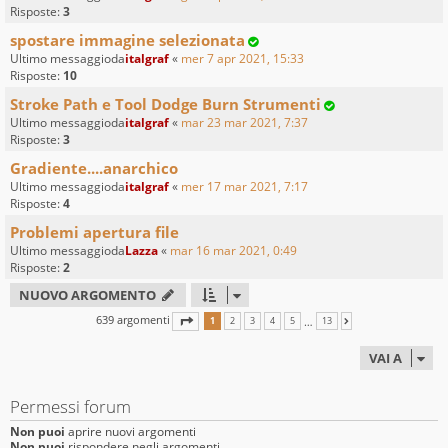
Risposte:
3
spostare immagine selezionata
Ultimo messaggioda
italgraf
«
mer 7 apr 2021, 15:33
Risposte:
10
Stroke Path e Tool Dodge Burn Strumenti
Ultimo messaggioda
italgraf
«
mar 23 mar 2021, 7:37
Risposte:
3
Gradiente....anarchico
Ultimo messaggioda
italgraf
«
mer 17 mar 2021, 7:17
Risposte:
4
Problemi apertura file
Ultimo messaggioda
Lazza
«
mar 16 mar 2021, 0:49
Risposte:
2
NUOVO ARGOMENTO
639 argomenti
PAGINA
1
DI
13
…
1
2
3
4
5
13
PROSSIMO
VAI A
Permessi forum
Non puoi
aprire nuovi argomenti
Non puoi
rispondere negli argomenti