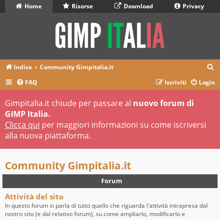
Home
Risorse
Download
Privacy
C
Indice
Community Gimpitalia.it
e
FAQ
Iscriviti
Login
r
Gimpitalia.it chiude per passare al
nuovo forum di
c
GIMP Italia.
a
Clicca qui
per maggiori informazioni su come iscriversi
alla nuova piattaforma.
Community Gimpitalia.it
Forum
Attività del sito
In questo forum si parla di tutto quello che riguarda l'attività intrapresa dal
nostro sito (e dal relativo forum), su come ampliarlo, modificarlo e