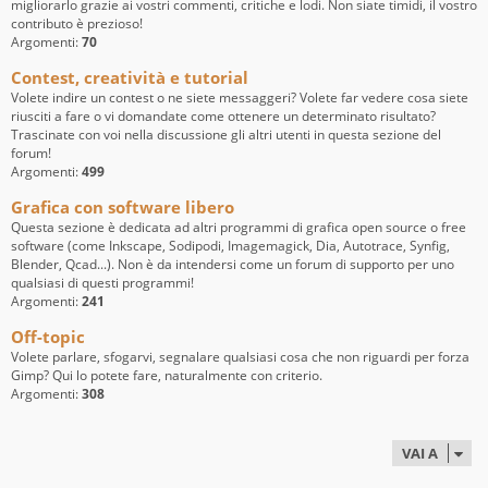
migliorarlo grazie ai vostri commenti, critiche e lodi. Non siate timidi, il vostro
contributo è prezioso!
Argomenti:
70
Contest, creatività e tutorial
Volete indire un contest o ne siete messaggeri? Volete far vedere cosa siete
riusciti a fare o vi domandate come ottenere un determinato risultato?
Trascinate con voi nella discussione gli altri utenti in questa sezione del
forum!
Argomenti:
499
Grafica con software libero
Questa sezione è dedicata ad altri programmi di grafica open source o free
software (come Inkscape, Sodipodi, Imagemagick, Dia, Autotrace, Synfig,
Blender, Qcad...). Non è da intendersi come un forum di supporto per uno
qualsiasi di questi programmi!
Argomenti:
241
Off-topic
Volete parlare, sfogarvi, segnalare qualsiasi cosa che non riguardi per forza
Gimp? Qui lo potete fare, naturalmente con criterio.
Argomenti:
308
VAI A