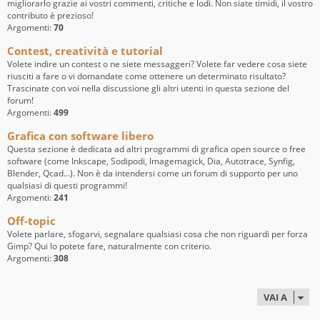
migliorarlo grazie ai vostri commenti, critiche e lodi. Non siate timidi, il vostro
contributo è prezioso!
Argomenti:
70
Contest, creatività e tutorial
Volete indire un contest o ne siete messaggeri? Volete far vedere cosa siete
riusciti a fare o vi domandate come ottenere un determinato risultato?
Trascinate con voi nella discussione gli altri utenti in questa sezione del
forum!
Argomenti:
499
Grafica con software libero
Questa sezione è dedicata ad altri programmi di grafica open source o free
software (come Inkscape, Sodipodi, Imagemagick, Dia, Autotrace, Synfig,
Blender, Qcad...). Non è da intendersi come un forum di supporto per uno
qualsiasi di questi programmi!
Argomenti:
241
Off-topic
Volete parlare, sfogarvi, segnalare qualsiasi cosa che non riguardi per forza
Gimp? Qui lo potete fare, naturalmente con criterio.
Argomenti:
308
VAI A