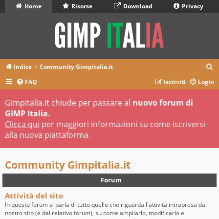
Home
Risorse
Download
Privacy
C
Indice
Community Gimpitalia.it
e
FAQ
Iscriviti
Login
r
Gimpitalia.it chiude per passare al
nuovo forum di
c
GIMP Italia.
a
Clicca qui
per maggiori informazioni su come iscriversi
alla nuova piattaforma.
Community Gimpitalia.it
Forum
Attività del sito
In questo forum si parla di tutto quello che riguarda l'attività intrapresa dal
nostro sito (e dal relativo forum), su come ampliarlo, modificarlo e