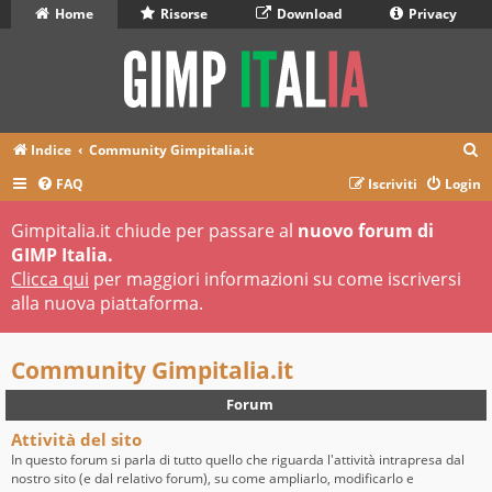
Home
Risorse
Download
Privacy
C
Indice
Community Gimpitalia.it
e
FAQ
Iscriviti
Login
r
Gimpitalia.it chiude per passare al
nuovo forum di
c
GIMP Italia.
a
Clicca qui
per maggiori informazioni su come iscriversi
alla nuova piattaforma.
Community Gimpitalia.it
Forum
Attività del sito
In questo forum si parla di tutto quello che riguarda l'attività intrapresa dal
nostro sito (e dal relativo forum), su come ampliarlo, modificarlo e