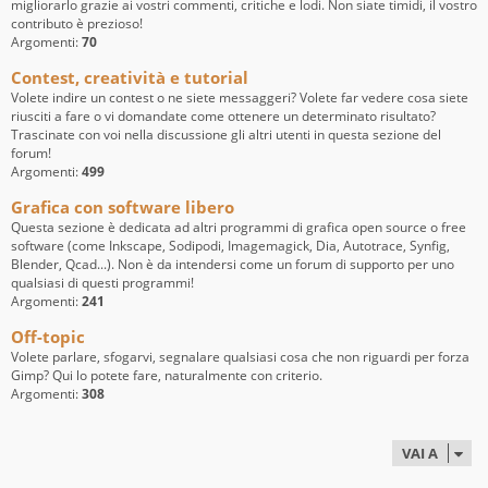
migliorarlo grazie ai vostri commenti, critiche e lodi. Non siate timidi, il vostro
contributo è prezioso!
Argomenti:
70
Contest, creatività e tutorial
Volete indire un contest o ne siete messaggeri? Volete far vedere cosa siete
riusciti a fare o vi domandate come ottenere un determinato risultato?
Trascinate con voi nella discussione gli altri utenti in questa sezione del
forum!
Argomenti:
499
Grafica con software libero
Questa sezione è dedicata ad altri programmi di grafica open source o free
software (come Inkscape, Sodipodi, Imagemagick, Dia, Autotrace, Synfig,
Blender, Qcad...). Non è da intendersi come un forum di supporto per uno
qualsiasi di questi programmi!
Argomenti:
241
Off-topic
Volete parlare, sfogarvi, segnalare qualsiasi cosa che non riguardi per forza
Gimp? Qui lo potete fare, naturalmente con criterio.
Argomenti:
308
VAI A