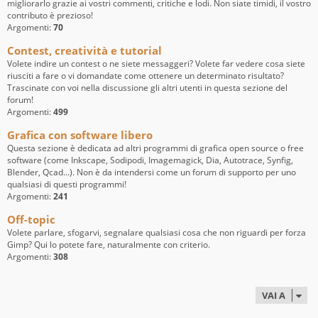
migliorarlo grazie ai vostri commenti, critiche e lodi. Non siate timidi, il vostro
contributo è prezioso!
Argomenti:
70
Contest, creatività e tutorial
Volete indire un contest o ne siete messaggeri? Volete far vedere cosa siete
riusciti a fare o vi domandate come ottenere un determinato risultato?
Trascinate con voi nella discussione gli altri utenti in questa sezione del
forum!
Argomenti:
499
Grafica con software libero
Questa sezione è dedicata ad altri programmi di grafica open source o free
software (come Inkscape, Sodipodi, Imagemagick, Dia, Autotrace, Synfig,
Blender, Qcad...). Non è da intendersi come un forum di supporto per uno
qualsiasi di questi programmi!
Argomenti:
241
Off-topic
Volete parlare, sfogarvi, segnalare qualsiasi cosa che non riguardi per forza
Gimp? Qui lo potete fare, naturalmente con criterio.
Argomenti:
308
VAI A