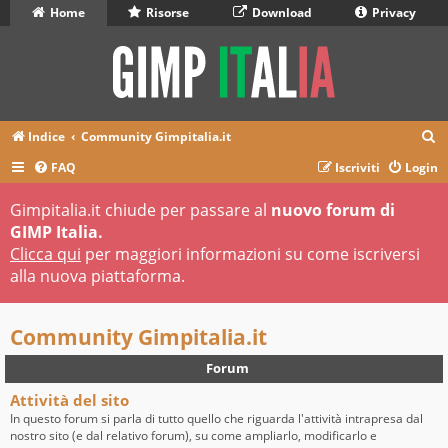
Home
Risorse
Download
Privacy
C
Indice
Community Gimpitalia.it
e
FAQ
Iscriviti
Login
r
Gimpitalia.it chiude per passare al
nuovo forum di
c
GIMP Italia.
a
Clicca qui
per maggiori informazioni su come iscriversi
alla nuova piattaforma.
Community Gimpitalia.it
Forum
Attività del sito
In questo forum si parla di tutto quello che riguarda l'attività intrapresa dal
nostro sito (e dal relativo forum), su come ampliarlo, modificarlo e