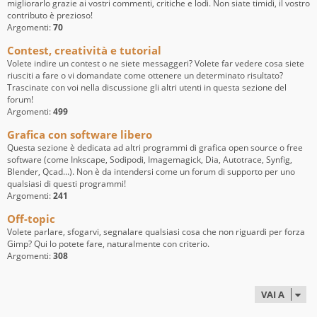
migliorarlo grazie ai vostri commenti, critiche e lodi. Non siate timidi, il vostro
contributo è prezioso!
Argomenti:
70
Contest, creatività e tutorial
Volete indire un contest o ne siete messaggeri? Volete far vedere cosa siete
riusciti a fare o vi domandate come ottenere un determinato risultato?
Trascinate con voi nella discussione gli altri utenti in questa sezione del
forum!
Argomenti:
499
Grafica con software libero
Questa sezione è dedicata ad altri programmi di grafica open source o free
software (come Inkscape, Sodipodi, Imagemagick, Dia, Autotrace, Synfig,
Blender, Qcad...). Non è da intendersi come un forum di supporto per uno
qualsiasi di questi programmi!
Argomenti:
241
Off-topic
Volete parlare, sfogarvi, segnalare qualsiasi cosa che non riguardi per forza
Gimp? Qui lo potete fare, naturalmente con criterio.
Argomenti:
308
VAI A