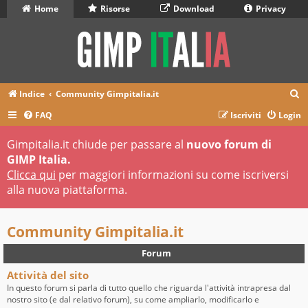
Home
Risorse
Download
Privacy
C
Indice
Community Gimpitalia.it
e
FAQ
Iscriviti
Login
r
Gimpitalia.it chiude per passare al
nuovo forum di
c
GIMP Italia.
a
Clicca qui
per maggiori informazioni su come iscriversi
alla nuova piattaforma.
Community Gimpitalia.it
Forum
Attività del sito
In questo forum si parla di tutto quello che riguarda l'attività intrapresa dal
nostro sito (e dal relativo forum), su come ampliarlo, modificarlo e