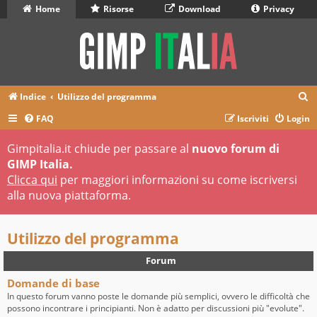
Home
Risorse
Download
Privacy
C
Indice
Utilizzo del programma
e
FAQ
Iscriviti
Login
r
Gimpitalia.it chiude per passare al
nuovo forum di
c
GIMP Italia.
a
Clicca qui
per maggiori informazioni su come iscriversi
alla nuova piattaforma.
Utilizzo del programma
Forum
Domande di base
In questo forum vanno poste le domande più semplici, ovvero le difficoltà che
possono incontrare i principianti. Non è adatto per discussioni più "evolute".