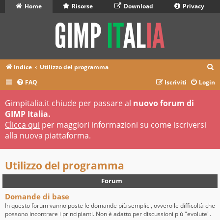
Home
Risorse
Download
Privacy
C
Indice
Utilizzo del programma
e
FAQ
Iscriviti
Login
r
Gimpitalia.it chiude per passare al
nuovo forum di
c
GIMP Italia.
a
Clicca qui
per maggiori informazioni su come iscriversi
alla nuova piattaforma.
Utilizzo del programma
Forum
Domande di base
In questo forum vanno poste le domande più semplici, ovvero le difficoltà che
possono incontrare i principianti. Non è adatto per discussioni più "evolute".