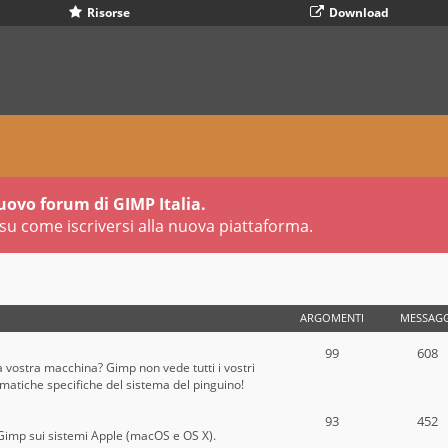
Risorse
Download
uovo forum di GIMP Italia.
su come iscriversi alla nuova piattaforma.
ARGOMENTI
MESSAGG
99
608
a vostra macchina? Gimp non vede tutti i vostri
ematiche specifiche del sistema del pinguino!
93
452
 di Gimp sui sistemi Apple (macOS e OS X).