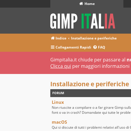
Home
Indice
Installazione e periferiche
Collegamenti Rapidi
FAQ
Gimpitalia.it chiude per passare al
n
Clicca qui
per maggiori informazioni 
Installazione e periferiche
FORUM
Linux
Non riuscite a compilare o a far girare Gimp sull
font o va in crash? Domandate qui tutte le probl
macOS
Qui si discute di tutti i problemi relativi all'uso