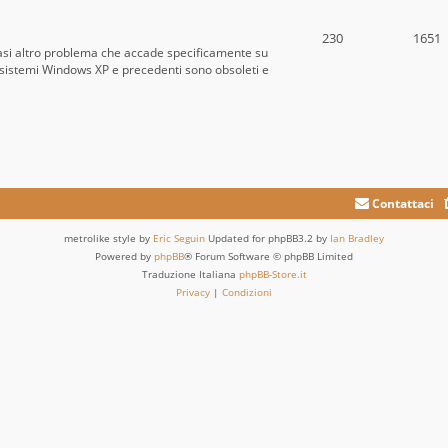
230
1651
iasi altro problema che accade specificamente su
sistemi Windows XP e precedenti sono obsoleti e
Contattaci
metrolike style by
Eric Seguin
Updated for phpBB3.2 by
Ian Bradley
Powered by
phpBB
® Forum Software © phpBB Limited
Traduzione Italiana
phpBB-Store.it
Privacy
|
Condizioni