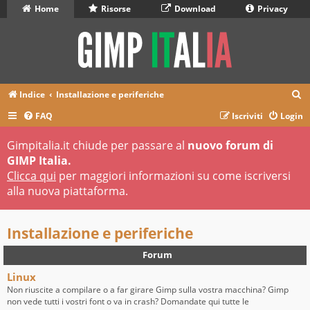
Home
Risorse
Download
Privacy
C
Indice
Installazione e periferiche
e
FAQ
Iscriviti
Login
r
Gimpitalia.it chiude per passare al
nuovo forum di
c
GIMP Italia.
a
Clicca qui
per maggiori informazioni su come iscriversi
alla nuova piattaforma.
Installazione e periferiche
Forum
Linux
Non riuscite a compilare o a far girare Gimp sulla vostra macchina? Gimp
non vede tutti i vostri font o va in crash? Domandate qui tutte le