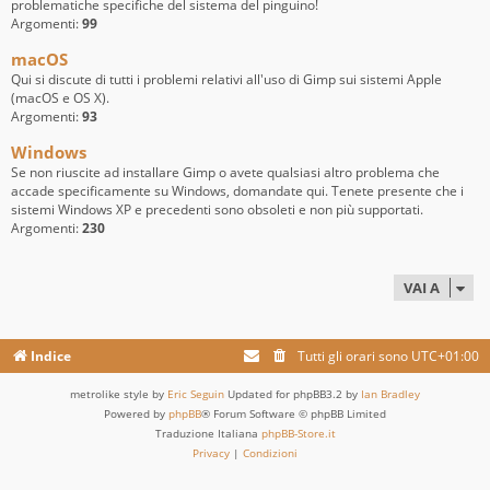
problematiche specifiche del sistema del pinguino!
Argomenti:
99
macOS
Qui si discute di tutti i problemi relativi all'uso di Gimp sui sistemi Apple
(macOS e OS X).
Argomenti:
93
Windows
Se non riuscite ad installare Gimp o avete qualsiasi altro problema che
accade specificamente su Windows, domandate qui. Tenete presente che i
sistemi Windows XP e precedenti sono obsoleti e non più supportati.
Argomenti:
230
VAI A
Indice
Tutti gli orari sono
UTC+01:00
metrolike style by
Eric Seguin
Updated for phpBB3.2 by
Ian Bradley
Powered by
phpBB
® Forum Software © phpBB Limited
Traduzione Italiana
phpBB-Store.it
Privacy
|
Condizioni