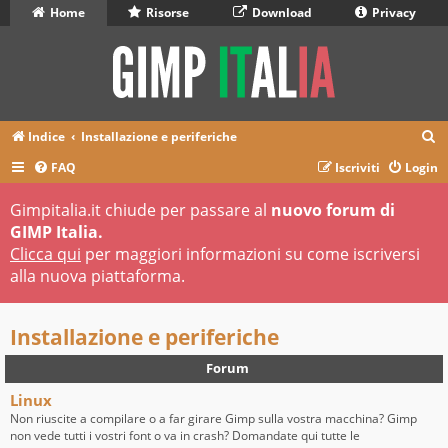
Home
Risorse
Download
Privacy
C
Indice
Installazione e periferiche
e
FAQ
Iscriviti
Login
r
Gimpitalia.it chiude per passare al
nuovo forum di
c
GIMP Italia.
a
Clicca qui
per maggiori informazioni su come iscriversi
alla nuova piattaforma.
Installazione e periferiche
Forum
Linux
Non riuscite a compilare o a far girare Gimp sulla vostra macchina? Gimp
non vede tutti i vostri font o va in crash? Domandate qui tutte le