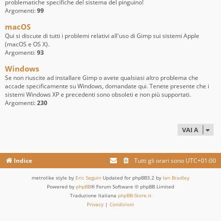
problematiche specifiche del sistema del pinguino!
Argomenti:
99
macOS
Qui si discute di tutti i problemi relativi all'uso di Gimp sui sistemi Apple
(macOS e OS X).
Argomenti:
93
Windows
Se non riuscite ad installare Gimp o avete qualsiasi altro problema che
accade specificamente su Windows, domandate qui. Tenete presente che i
sistemi Windows XP e precedenti sono obsoleti e non più supportati.
Argomenti:
230
VAI A
Indice
Tutti gli orari sono
UTC+01:00
metrolike style by
Eric Seguin
Updated for phpBB3.2 by
Ian Bradley
Powered by
phpBB
® Forum Software © phpBB Limited
Traduzione Italiana
phpBB-Store.it
Privacy
|
Condizioni