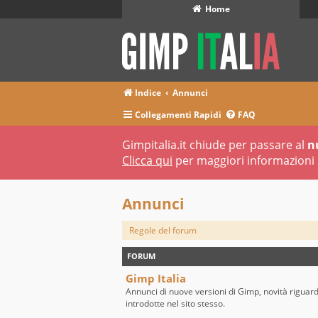
Home
Indice
Annunci
Collegamenti Rapidi
FAQ
Gimpitalia.it chiude per passare al
n
Clicca qui
per maggiori informazioni 
Annunci
Regole del forum
FORUM
Gimp Italia
Annunci di nuove versioni di Gimp, novità riguar
introdotte nel sito stesso.