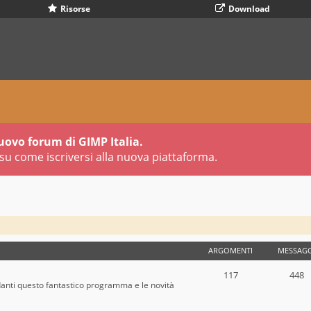
Risorse
Download
uovo forum di GIMP Italia.
su come iscriversi alla nuova piattaforma.
ARGOMENTI
MESSAGG
117
448
danti questo fantastico programma e le novità