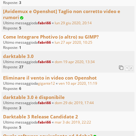
Risposte:
3
[Avidemux e Openshot] Taglio non corretto video e
rumori
Ultimo messaggioda
fabri66
«
lun 29 giu 2020, 20:14
Risposte:
5
Come Integrare Photivo (o altro) su GIMP?
Ultimo messaggioda
fabri66
«
lun 27 apr 2020, 10:25
Risposte:
1
darktable 3.0
Ultimo messaggioda
fabri66
«
dom 19 apr 2020, 13:34
Risposte:
27
1
2
Eliminare il vento in video con Openshot
Ultimo messaggioda
gigante12
«
ven 10 apr 2020, 11:19
Risposte:
6
darktable 3.0 è disponibile
Ultimo messaggioda
fabri66
«
dom 29 dic 2019, 17:44
Risposte:
3
Darktable 3 Release Candidate 2
Ultimo messaggioda
fabri66
«
mar 3 dic 2019, 22:22
Risposte:
5