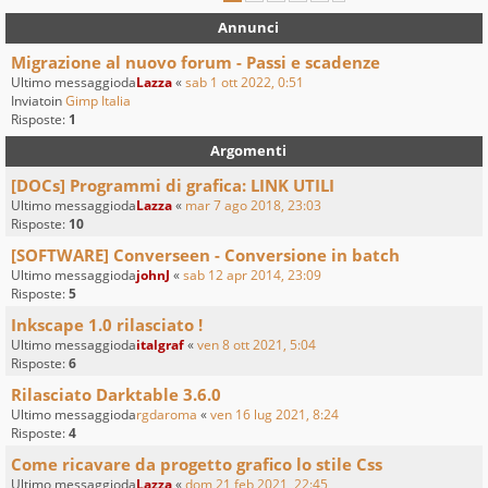
Annunci
Migrazione al nuovo forum - Passi e scadenze
Ultimo messaggioda
Lazza
«
sab 1 ott 2022, 0:51
Inviatoin
Gimp Italia
Risposte:
1
Argomenti
[DOCs] Programmi di grafica: LINK UTILI
Ultimo messaggioda
Lazza
«
mar 7 ago 2018, 23:03
Risposte:
10
[SOFTWARE] Converseen - Conversione in batch
Ultimo messaggioda
johnJ
«
sab 12 apr 2014, 23:09
Risposte:
5
Inkscape 1.0 rilasciato !
Ultimo messaggioda
italgraf
«
ven 8 ott 2021, 5:04
Risposte:
6
Rilasciato Darktable 3.6.0
Ultimo messaggioda
rgdaroma
«
ven 16 lug 2021, 8:24
Risposte:
4
Come ricavare da progetto grafico lo stile Css
Ultimo messaggioda
Lazza
«
dom 21 feb 2021, 22:45