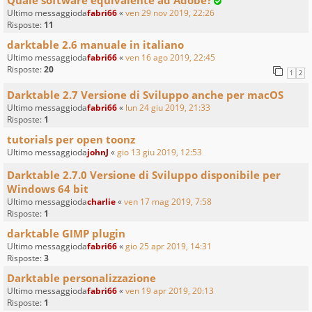
Quale software equivalente ad Adobe?
Ultimo messaggioda
fabri66
«
ven 29 nov 2019, 22:26
Risposte:
11
darktable 2.6 manuale in italiano
Ultimo messaggioda
fabri66
«
ven 16 ago 2019, 22:45
Risposte:
20
1
2
Darktable 2.7 Versione di Sviluppo anche per macOS
Ultimo messaggioda
fabri66
«
lun 24 giu 2019, 21:33
Risposte:
1
tutorials per open toonz
Ultimo messaggioda
johnJ
«
gio 13 giu 2019, 12:53
Darktable 2.7.0 Versione di Sviluppo disponibile per
Windows 64 bit
Ultimo messaggioda
charlie
«
ven 17 mag 2019, 7:58
Risposte:
1
darktable GIMP plugin
Ultimo messaggioda
fabri66
«
gio 25 apr 2019, 14:31
Risposte:
3
Darktable personalizzazione
Ultimo messaggioda
fabri66
«
ven 19 apr 2019, 20:13
Risposte:
1