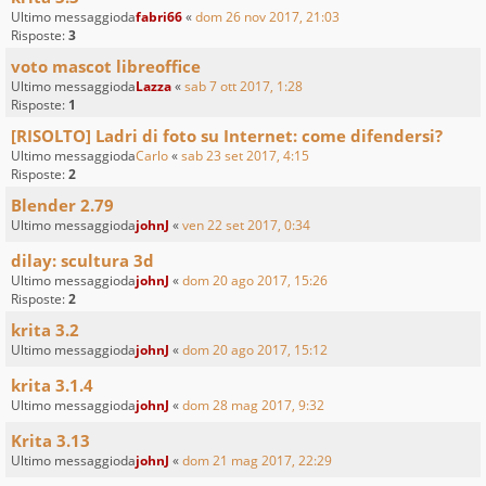
Ultimo messaggioda
fabri66
«
dom 26 nov 2017, 21:03
Risposte:
3
voto mascot libreoffice
Ultimo messaggioda
Lazza
«
sab 7 ott 2017, 1:28
Risposte:
1
[RISOLTO] Ladri di foto su Internet: come difendersi?
Ultimo messaggioda
Carlo
«
sab 23 set 2017, 4:15
Risposte:
2
Blender 2.79
Ultimo messaggioda
johnJ
«
ven 22 set 2017, 0:34
dilay: scultura 3d
Ultimo messaggioda
johnJ
«
dom 20 ago 2017, 15:26
Risposte:
2
krita 3.2
Ultimo messaggioda
johnJ
«
dom 20 ago 2017, 15:12
krita 3.1.4
Ultimo messaggioda
johnJ
«
dom 28 mag 2017, 9:32
Krita 3.13
Ultimo messaggioda
johnJ
«
dom 21 mag 2017, 22:29