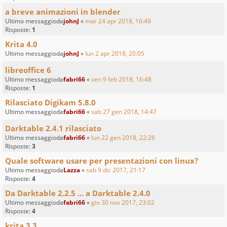
a breve animazioni in blender
Ultimo messaggioda
johnJ
«
mar 24 apr 2018, 16:49
Risposte:
1
Krita 4.0
Ultimo messaggioda
johnJ
«
lun 2 apr 2018, 20:05
libreoffice 6
Ultimo messaggioda
fabri66
«
ven 9 feb 2018, 16:48
Risposte:
1
Rilasciato Digikam 5.8.0
Ultimo messaggioda
fabri66
«
sab 27 gen 2018, 14:47
Darktable 2.4.1 rilasciato
Ultimo messaggioda
fabri66
«
lun 22 gen 2018, 22:26
Risposte:
3
Quale software usare per presentazioni con linux?
Ultimo messaggioda
Lazza
«
sab 9 dic 2017, 21:17
Risposte:
4
Da Darktable 2.2.5 ... a Darktable 2.4.0
Ultimo messaggioda
fabri66
«
gio 30 nov 2017, 23:02
Risposte:
4
krita 3.3