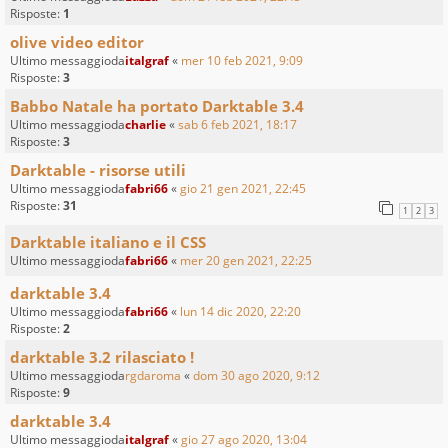
Risposte:
1
olive video editor
Ultimo messaggioda
italgraf
«
mer 10 feb 2021, 9:09
Risposte:
3
Babbo Natale ha portato Darktable 3.4
Ultimo messaggioda
charlie
«
sab 6 feb 2021, 18:17
Risposte:
3
Darktable - risorse utili
Ultimo messaggioda
fabri66
«
gio 21 gen 2021, 22:45
Risposte:
31
1
2
3
Darktable italiano e il CSS
Ultimo messaggioda
fabri66
«
mer 20 gen 2021, 22:25
darktable 3.4
Ultimo messaggioda
fabri66
«
lun 14 dic 2020, 22:20
Risposte:
2
darktable 3.2 rilasciato !
Ultimo messaggioda
rgdaroma
«
dom 30 ago 2020, 9:12
Risposte:
9
darktable 3.4
Ultimo messaggioda
italgraf
«
gio 27 ago 2020, 13:04