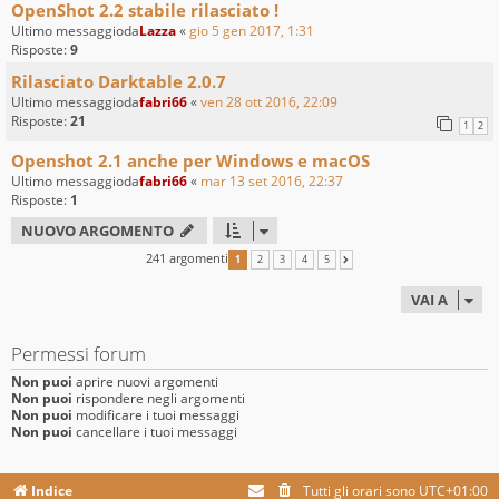
OpenShot 2.2 stabile rilasciato !
Ultimo messaggioda
Lazza
«
gio 5 gen 2017, 1:31
Risposte:
9
Rilasciato Darktable 2.0.7
Ultimo messaggioda
fabri66
«
ven 28 ott 2016, 22:09
Risposte:
21
1
2
Openshot 2.1 anche per Windows e macOS
Ultimo messaggioda
fabri66
«
mar 13 set 2016, 22:37
Risposte:
1
NUOVO ARGOMENTO
241 argomenti
1
2
3
4
5
PROSSIMO
VAI A
Permessi forum
Non puoi
aprire nuovi argomenti
Non puoi
rispondere negli argomenti
Non puoi
modificare i tuoi messaggi
Non puoi
cancellare i tuoi messaggi
Indice
Tutti gli orari sono
UTC+01:00