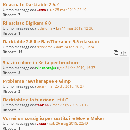
Rilasciato Darktable 2.6.2
Ultimo messaggioda
Lazza
«
lun 25 mar 2019, 23:49
Risposte:
7
Rilasciato Digikam 6.0
Ultimo messaggioda
rgdaroma
«
lun 11 mar 2019, 12:36
Risposte:
1
Darktable 2.6.0 e RawTherapee 5.5 rilasciati
Ultimo messaggioda
rgdaroma
«
dom 24 feb 2019, 11:24
Risposte:
15
1
2
Spazio colore in Krita per brochure
Ultimo messaggioda
vincenzojrs
«
gio 21 feb 2019, 16:37
Risposte:
2
Problema rawtherapee e Gimp
Ultimo messaggioda
Luca
«
mar 25 dic 2018, 16:27
Risposte:
2
Darktable e la funzione "stili"
Ultimo messaggioda
fabri66
«
mar 7 ago 2018, 21:12
Risposte:
2
Vorrei un consiglio per sostituire Movie Maker
Ultimo messaggioda
Lazza
«
sab 26 mag 2018, 22:49
Risposte:
1