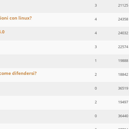
3
21125
ioni con linux?
4
24358
4.0
4
24032
3
22574
1
19888
 come difendersi?
2
18842
0
36519
2
19497
0
36440