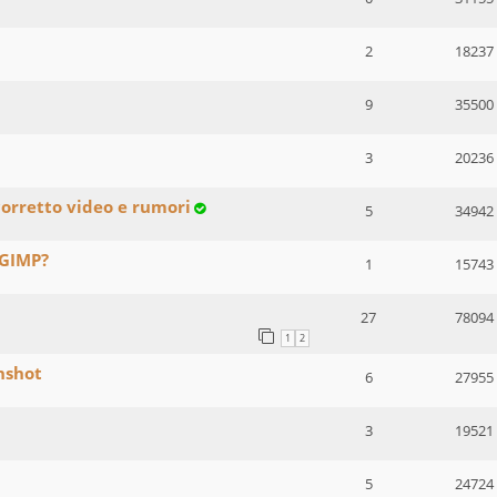
2
18237
9
35500
3
20236
orretto video e rumori
5
34942
 GIMP?
1
15743
27
78094
1
2
nshot
6
27955
3
19521
5
24724