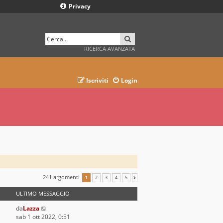
Privacy
CERCA
RICERCA AVANZATA
Iscriviti
Login
241 argomenti
1
2
3
4
5
PROSSIMO
ULTIMO MESSAGGIO
da
Lazza
sab 1 ott 2022, 0:51