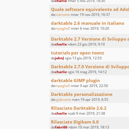
da
charlie
»mar 5 nov 2019, 18:30
Quale software equivalente ad Ado
da
scarsone
»mar 19 nov 2019, 16:37
darktable 2.6 manuale in italiano
da
mpaglia0
»mer 6 mar 2019, 10:20
Darktable 2.7 Versione di Sviluppo
da
charlie
»dom 23 giu 2019, 9:10
tutorials per open toonz
da
johnJ
»gio 13 giu 2019, 12:53
Darktable 2.7.0 Versione di Svilupp
da
charlie
»gio 16 mag 2019, 14:12
darktable GIMP plugin
da
mpaglia0
»mar 9 apr 2019, 22:50
Darktable personalizzazione
da
rgdaroma
»ven 19 apr 2019, 6:55
Rilasciato Darktable 2.6.2
da
charlie
»sab 9 mar 2019, 21:38
Rilasciato Digikam 6.0
da
fabri66
»dom 10 mar 2019, 18:13