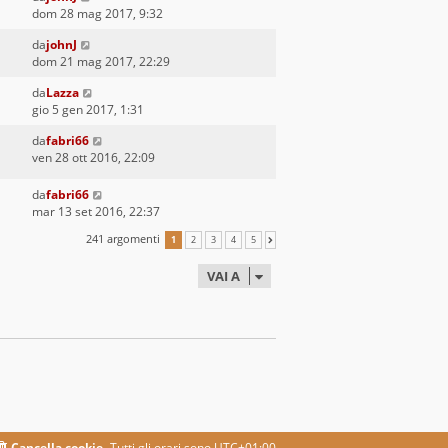
dom 28 mag 2017, 9:32
da
johnJ
dom 21 mag 2017, 22:29
da
Lazza
gio 5 gen 2017, 1:31
da
fabri66
ven 28 ott 2016, 22:09
da
fabri66
mar 13 set 2016, 22:37
241 argomenti
1
2
3
4
5
PROSSIMO
VAI A
Cancella cookie
Tutti gli orari sono
UTC+01:00