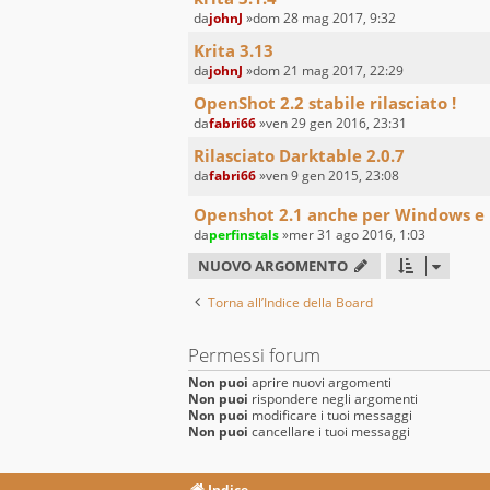
da
johnJ
»dom 28 mag 2017, 9:32
Krita 3.13
da
johnJ
»dom 21 mag 2017, 22:29
OpenShot 2.2 stabile rilasciato !
da
fabri66
»ven 29 gen 2016, 23:31
Rilasciato Darktable 2.0.7
da
fabri66
»ven 9 gen 2015, 23:08
Openshot 2.1 anche per Windows 
da
perfinstals
»mer 31 ago 2016, 1:03
NUOVO ARGOMENTO
Torna all’Indice della Board
Permessi forum
Non puoi
aprire nuovi argomenti
Non puoi
rispondere negli argomenti
Non puoi
modificare i tuoi messaggi
Non puoi
cancellare i tuoi messaggi
Indice