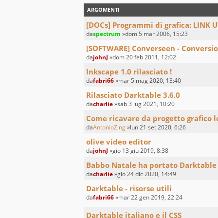
ARGOMENTI
[DOCs] Programmi di grafica: LINK U
da
spectrum
»dom 5 mar 2006, 15:23
[SOFTWARE] Converseen - Conversio
da
johnJ
»dom 20 feb 2011, 12:02
Inkscape 1.0 rilasciato !
da
fabri66
»mar 5 mag 2020, 13:40
Rilasciato Darktable 3.6.0
da
charlie
»sab 3 lug 2021, 10:20
Come ricavare da progetto grafico lo
da
AntonioZing
»lun 21 set 2020, 6:26
olive video editor
da
johnJ
»gio 13 giu 2019, 8:38
Babbo Natale ha portato Darktable 
da
charlie
»gio 24 dic 2020, 14:49
Darktable - risorse utili
da
fabri66
»mar 22 gen 2019, 22:24
Darktable italiano e il CSS