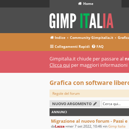
Home
Indice
Community Gimpitalia.it
Grafic
Collegamenti Rapidi
FAQ
Gimpitalia.it chiude per passare al
n
Clicca qui
per maggiori informazioni 
Grafica con software liber
Regole del forum
NUOVO ARGOMENTO
ANNUNCI
Migrazione al nuovo forum - Passi e
da
Lazza
»mer 7 set 2022, 10:46 »in
Gimp Italia