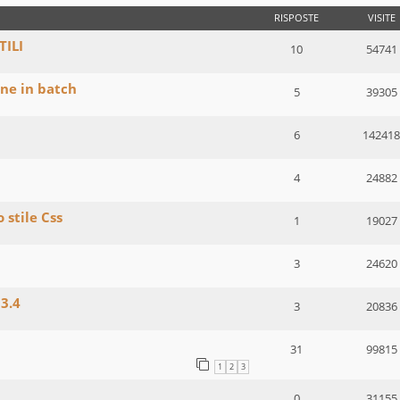
RISPOSTE
VISITE
TILI
10
54741
ne in batch
5
39305
6
142418
4
24882
 stile Css
1
19027
3
24620
3.4
3
20836
31
99815
1
2
3
0
31155