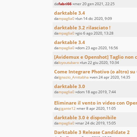
da
fabri66
»mer 20 gen 2021, 22:25
darktable 3.4
da
mpaglia0
»lun 14 dic 2020, 9:09
darktable 3.2 rilasciato !
da
mpaglia0
»gio 6 ago 2020, 13:28
darktable 3.4
da
mpaglia0
»dom 23 ago 2020, 16:56
[Avidemux e Openshot] Taglio non c
da
loyoutubaro
»lun 22 giu 2020, 10:34
Come Integrare Photivo (o altro) su
da
Ignazio_Amitabha
»ven 24 apr 2020, 14:35
darktable 3.0
da
mpaglia0
»dom 18 ago 2019, 7:44
Eliminare il vento in video con Ope
da
gigante12
»mer 8 apr 2020, 11:05
darktable 3.0 è disponibile
da
mpaglia0
»mar 24 dic 2019, 15:05
Darktable 3 Release Candidate 2