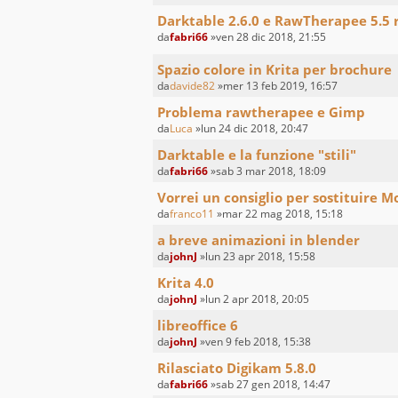
Darktable 2.6.0 e RawTherapee 5.5 r
da
fabri66
»ven 28 dic 2018, 21:55
Spazio colore in Krita per brochure
da
davide82
»mer 13 feb 2019, 16:57
Problema rawtherapee e Gimp
da
Luca
»lun 24 dic 2018, 20:47
Darktable e la funzione "stili"
da
fabri66
»sab 3 mar 2018, 18:09
Vorrei un consiglio per sostituire 
da
franco11
»mar 22 mag 2018, 15:18
a breve animazioni in blender
da
johnJ
»lun 23 apr 2018, 15:58
Krita 4.0
da
johnJ
»lun 2 apr 2018, 20:05
libreoffice 6
da
johnJ
»ven 9 feb 2018, 15:38
Rilasciato Digikam 5.8.0
da
fabri66
»sab 27 gen 2018, 14:47