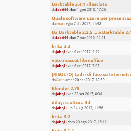
Darktable 2.4.1 rilasciato
da
fabri66
»lun 1 gen 2018, 17:26
Quale software usare per presentaz
da
jmarc
»gio 7 dic 2017, 11:42
Da Darktable 2.2.5 ... a Darktable 2.
da
fabri66
»lun 7 nov 2016, 22:51
krita 3.3
da
johnJ
»ven 6 ott 2017, 6:49
voto mascot libreoffice
da
johnJ
»ven 6 ott 2017, 7:05
[RISOLTO] Ladri di foto su Internet:
da
Carlo
»mer 20 set 2017, 12:59
Blender 2.79
da
johnJ
»ven 22 set 2017, 0:34
dilay: scultura 3d
da
johnJ
»lun 24 lug 2017, 11:56
krita 3.2
da
johnJ
»dom 20 ago 2017, 15:12
krita 3.1.4