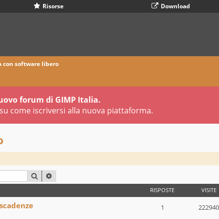
Risorse
Download
a con software libero
uovo forum di GIMP Italia.
su come iscriversi alla nuova piattaforma.
o
CERCA
RICERCA AVANZATA
RISPOSTE
VISITE
 scadenze
1
222940