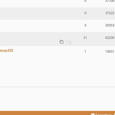
0
37704
0
37222
9
35053
21
62230
1
2
e macOS
1
19651
Contattaci