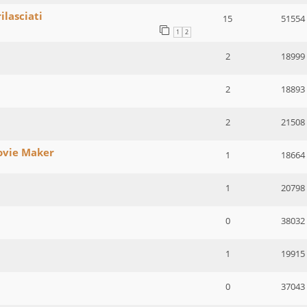
ilasciati
15
51554
1
2
2
18999
2
18893
2
21508
Movie Maker
1
18664
1
20798
0
38032
1
19915
0
37043