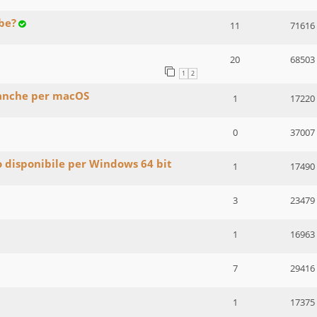
be?
11
71616
20
68503
1
2
 anche per macOS
1
17220
0
37007
o disponibile per Windows 64 bit
1
17490
3
23479
1
16963
7
29416
1
17375