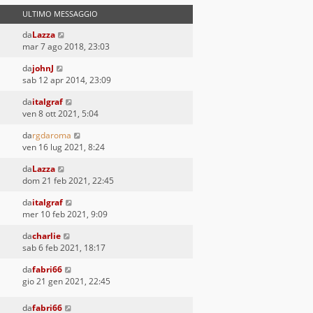
ULTIMO MESSAGGIO
da
Lazza
mar 7 ago 2018, 23:03
da
johnJ
sab 12 apr 2014, 23:09
da
italgraf
ven 8 ott 2021, 5:04
da
rgdaroma
ven 16 lug 2021, 8:24
da
Lazza
dom 21 feb 2021, 22:45
da
italgraf
mer 10 feb 2021, 9:09
da
charlie
sab 6 feb 2021, 18:17
da
fabri66
gio 21 gen 2021, 22:45
da
fabri66