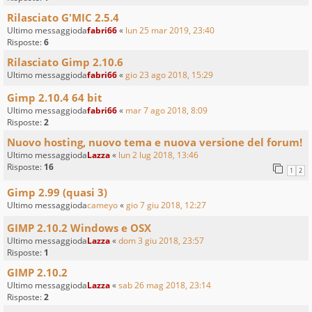
Rilasciato G'MIC 2.5.4
Ultimo messaggioda
fabri66
«
lun 25 mar 2019, 23:40
Risposte:
6
Rilasciato Gimp 2.10.6
Ultimo messaggioda
fabri66
«
gio 23 ago 2018, 15:29
Gimp 2.10.4 64 bit
Ultimo messaggioda
fabri66
«
mar 7 ago 2018, 8:09
Risposte:
2
Nuovo hosting, nuovo tema e nuova versione del forum!
Ultimo messaggioda
Lazza
«
lun 2 lug 2018, 13:46
Risposte:
16
1
2
Gimp 2.99 (quasi 3)
Ultimo messaggioda
cameyo
«
gio 7 giu 2018, 12:27
GIMP 2.10.2 Windows e OSX
Ultimo messaggioda
Lazza
«
dom 3 giu 2018, 23:57
Risposte:
1
GIMP 2.10.2
Ultimo messaggioda
Lazza
«
sab 26 mag 2018, 23:14
Risposte:
2