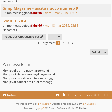
Risposte:
4
Gimp Magazine - uscita nuovo numero 9
Ultimo messaggioda
fabri66
«
dom 1 mar 2015, 17:07
G'MIC 1.6.0.4
Ultimo messaggioda
fabri66
«
mer 18 mar 2015, 23:31
Risposte:
1
NUOVO ARGOMENTO
116 argomenti
1
2
3
PROSSIMO
VAI A
Permessi forum
Non puoi
aprire nuovi argomenti
Non puoi
rispondere negli argomenti
Non puoi
modificare i tuoi messaggi
Non puoi
cancellare i tuoi messaggi
Indice
Tutti gli orari sono
UTC+01:00
metrolike style by
Eric Seguin
Updated for phpBB3.2 by
Ian Bradley
Powered by
phpBB
® Forum Software © phpBB Limited