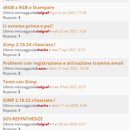
sRGB a RGB x Stampare
Ultimo messaggioda
italgraf
«
gio 4 nov 2021, 17:42
Risposte:
3
Li avremo prima o poi?
Ultimo messaggioda
italgraf
«
sab 23 ott 2021, 7:26
Risposte:
1
Gimp 2.10.24 rilasciato !
Ultimo messaggioda
charlie
«
mer 7 apr 2021, 9:12
Risposte:
2
Problemi con registrazione e attivazione tramite email
Ultimo messaggioda
Lazza
«
dom 21 mar 2021, 16:30
Risposte:
2
Testo con Gimp
Ultimo messaggioda
italgraf
«
mar 9 feb 2021, 8:37
Risposte:
2
GIMP 2.10.22 rilasciato !
Ultimo messaggioda
charlie
«
dom 11 ott 2020, 6:49
Risposte:
1
SOS RESYNTHESIZE
Ultimo messaggioda
italgraf
«
lun 28 set 2020, 6:21
Risposte:
3