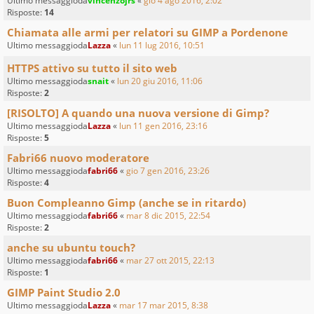
Ultimo messaggioda
vincenzojrs
«
gio 4 ago 2016, 2:02
Risposte:
14
Chiamata alle armi per relatori su GIMP a Pordenone
Ultimo messaggioda
Lazza
«
lun 11 lug 2016, 10:51
HTTPS attivo su tutto il sito web
Ultimo messaggioda
snait
«
lun 20 giu 2016, 11:06
Risposte:
2
[RISOLTO] A quando una nuova versione di Gimp?
Ultimo messaggioda
Lazza
«
lun 11 gen 2016, 23:16
Risposte:
5
Fabri66 nuovo moderatore
Ultimo messaggioda
fabri66
«
gio 7 gen 2016, 23:26
Risposte:
4
Buon Compleanno Gimp (anche se in ritardo)
Ultimo messaggioda
fabri66
«
mar 8 dic 2015, 22:54
Risposte:
2
anche su ubuntu touch?
Ultimo messaggioda
fabri66
«
mar 27 ott 2015, 22:13
Risposte:
1
GIMP Paint Studio 2.0
Ultimo messaggioda
Lazza
«
mar 17 mar 2015, 8:38