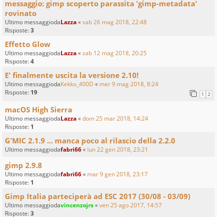
messaggio: gimp scoperto parassita 'gimp-metadata'
rovinato
Ultimo messaggioda
Lazza
«
sab 26 mag 2018, 22:48
Risposte:
3
Effetto Glow
Ultimo messaggioda
Lazza
«
sab 12 mag 2018, 20:25
Risposte:
4
E' finalmente uscita la versione 2.10!
Ultimo messaggioda
Kekko_400D
«
mer 9 mag 2018, 8:24
Risposte:
19
1
2
macOS High Sierra
Ultimo messaggioda
Lazza
«
dom 25 mar 2018, 14:24
Risposte:
1
G'MIC 2.1.9 ... manca poco al rilascio della 2.2.0
Ultimo messaggioda
fabri66
«
lun 22 gen 2018, 23:21
gimp 2.9.8
Ultimo messaggioda
fabri66
«
mar 9 gen 2018, 23:17
Risposte:
1
Gimp Italia parteciperà ad ESC 2017 (30/08 - 03/09)
Ultimo messaggioda
vincenzojrs
«
ven 25 ago 2017, 14:57
Risposte:
3