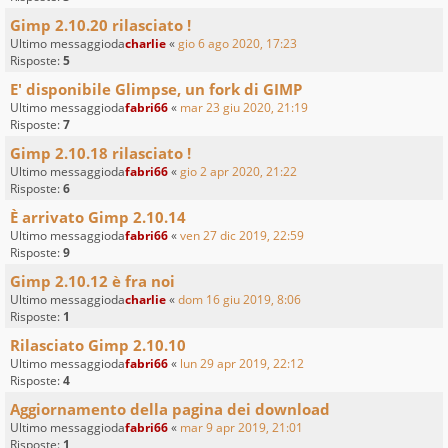
Gimp 2.10.20 rilasciato !
Ultimo messaggioda
charlie
«
gio 6 ago 2020, 17:23
Risposte:
5
E' disponibile Glimpse, un fork di GIMP
Ultimo messaggioda
fabri66
«
mar 23 giu 2020, 21:19
Risposte:
7
Gimp 2.10.18 rilasciato !
Ultimo messaggioda
fabri66
«
gio 2 apr 2020, 21:22
Risposte:
6
È arrivato Gimp 2.10.14
Ultimo messaggioda
fabri66
«
ven 27 dic 2019, 22:59
Risposte:
9
Gimp 2.10.12 è fra noi
Ultimo messaggioda
charlie
«
dom 16 giu 2019, 8:06
Risposte:
1
Rilasciato Gimp 2.10.10
Ultimo messaggioda
fabri66
«
lun 29 apr 2019, 22:12
Risposte:
4
Aggiornamento della pagina dei download
Ultimo messaggioda
fabri66
«
mar 9 apr 2019, 21:01
Risposte:
1