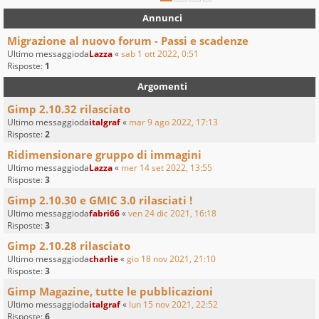
Annunci
Migrazione al nuovo forum - Passi e scadenze
Ultimo messaggioda
Lazza
«
sab 1 ott 2022, 0:51
Risposte:
1
Argomenti
Gimp 2.10.32 rilasciato
Ultimo messaggioda
italgraf
«
mar 9 ago 2022, 17:13
Risposte:
2
Ridimensionare gruppo di immagini
Ultimo messaggioda
Lazza
«
mer 14 set 2022, 13:55
Risposte:
3
Gimp 2.10.30 e GMIC 3.0 rilasciati !
Ultimo messaggioda
fabri66
«
ven 24 dic 2021, 16:18
Risposte:
3
Gimp 2.10.28 rilasciato
Ultimo messaggioda
charlie
«
gio 18 nov 2021, 21:10
Risposte:
3
Gimp Magazine, tutte le pubblicazioni
Ultimo messaggioda
italgraf
«
lun 15 nov 2021, 22:52
Risposte:
6