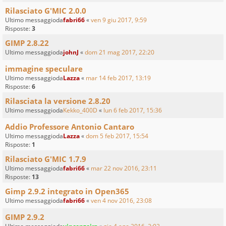
Rilasciato G'MIC 2.0.0
Ultimo messaggioda
fabri66
«
ven 9 giu 2017, 9:59
Risposte:
3
GIMP 2.8.22
Ultimo messaggioda
johnJ
«
dom 21 mag 2017, 22:20
immagine speculare
Ultimo messaggioda
Lazza
«
mar 14 feb 2017, 13:19
Risposte:
6
Rilasciata la versione 2.8.20
Ultimo messaggioda
Kekko_400D
«
lun 6 feb 2017, 15:36
Addio Professore Antonio Cantaro
Ultimo messaggioda
Lazza
«
dom 5 feb 2017, 15:54
Risposte:
1
Rilasciato G'MIC 1.7.9
Ultimo messaggioda
fabri66
«
mar 22 nov 2016, 23:11
Risposte:
13
Gimp 2.9.2 integrato in Open365
Ultimo messaggioda
fabri66
«
ven 4 nov 2016, 23:08
GIMP 2.9.2