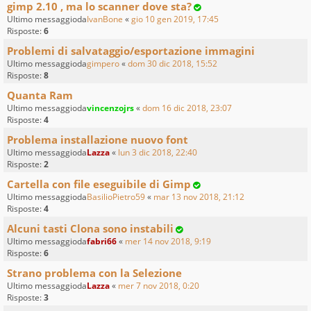
gimp 2.10 , ma lo scanner dove sta?
Ultimo messaggioda
IvanBone
«
gio 10 gen 2019, 17:45
Risposte:
6
Problemi di salvataggio/esportazione immagini
Ultimo messaggioda
gimpero
«
dom 30 dic 2018, 15:52
Risposte:
8
Quanta Ram
Ultimo messaggioda
vincenzojrs
«
dom 16 dic 2018, 23:07
Risposte:
4
Problema installazione nuovo font
Ultimo messaggioda
Lazza
«
lun 3 dic 2018, 22:40
Risposte:
2
Cartella con file eseguibile di Gimp
Ultimo messaggioda
BasilioPietro59
«
mar 13 nov 2018, 21:12
Risposte:
4
Alcuni tasti Clona sono instabili
Ultimo messaggioda
fabri66
«
mer 14 nov 2018, 9:19
Risposte:
6
Strano problema con la Selezione
Ultimo messaggioda
Lazza
«
mer 7 nov 2018, 0:20
Risposte:
3