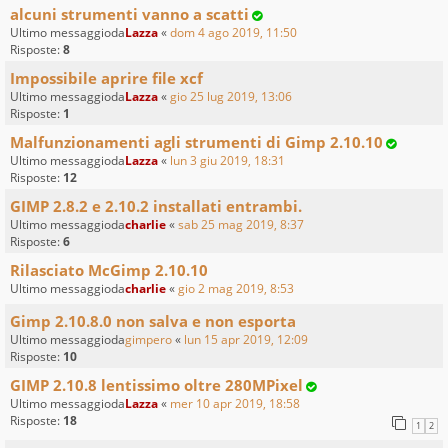
alcuni strumenti vanno a scatti
Ultimo messaggioda
Lazza
«
dom 4 ago 2019, 11:50
Risposte:
8
Impossibile aprire file xcf
Ultimo messaggioda
Lazza
«
gio 25 lug 2019, 13:06
Risposte:
1
Malfunzionamenti agli strumenti di Gimp 2.10.10
Ultimo messaggioda
Lazza
«
lun 3 giu 2019, 18:31
Risposte:
12
GIMP 2.8.2 e 2.10.2 installati entrambi.
Ultimo messaggioda
charlie
«
sab 25 mag 2019, 8:37
Risposte:
6
Rilasciato McGimp 2.10.10
Ultimo messaggioda
charlie
«
gio 2 mag 2019, 8:53
Gimp 2.10.8.0 non salva e non esporta
Ultimo messaggioda
gimpero
«
lun 15 apr 2019, 12:09
Risposte:
10
GIMP 2.10.8 lentissimo oltre 280MPixel
Ultimo messaggioda
Lazza
«
mer 10 apr 2019, 18:58
Risposte:
18
1
2