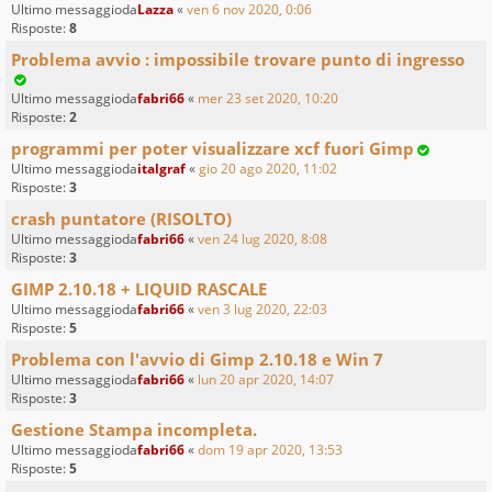
Ultimo messaggioda
Lazza
«
ven 6 nov 2020, 0:06
Risposte:
8
Problema avvio : impossibile trovare punto di ingresso
Ultimo messaggioda
fabri66
«
mer 23 set 2020, 10:20
Risposte:
2
programmi per poter visualizzare xcf fuori Gimp
Ultimo messaggioda
italgraf
«
gio 20 ago 2020, 11:02
Risposte:
3
crash puntatore (RISOLTO)
Ultimo messaggioda
fabri66
«
ven 24 lug 2020, 8:08
Risposte:
3
GIMP 2.10.18 + LIQUID RASCALE
Ultimo messaggioda
fabri66
«
ven 3 lug 2020, 22:03
Risposte:
5
Problema con l'avvio di Gimp 2.10.18 e Win 7
Ultimo messaggioda
fabri66
«
lun 20 apr 2020, 14:07
Risposte:
3
Gestione Stampa incompleta.
Ultimo messaggioda
fabri66
«
dom 19 apr 2020, 13:53
Risposte:
5