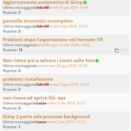
Aggiornamento automatico di Gimp
Ultimo messaggioda
fabri66
«
mer 8 apr 2020, 15:43
Risposte:
3
pannello strumenti incompleto
Ultimo messaggioda
fabri66
«
sab 4 apr 2020, 16:55
Risposte:
2
Problemi dopo l'esportazione nel formato TIF
Ultimo messaggioda
Kana48
«
gio 12 mar 2020, 14:32
Risposte:
15
1
2
Non riesco più a salvare i lavori sulle foto
Ultimo messaggioda
Carlo
«
mar 28 gen 2020, 16:30
Risposte:
3
problemi installazione
Ultimo messaggioda
fabri66
«
mar 7 gen 2020, 21:53
Risposte:
2
non riesco ad aprire file .eps
Ultimo messaggioda
Lazza
«
dom 8 set 2019, 16:25
Risposte:
3
Gimp 2 parte solo processo background
Ultimo messaggioda
Lazza
«
mar 3 set 2019, 11:13
Risposte:
1