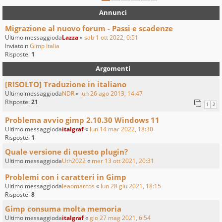
Annunci
Migrazione al nuovo forum - Passi e scadenze
Ultimo messaggioda
Lazza
«
sab 1 ott 2022, 0:51
Inviatoin
Gimp Italia
Risposte:
1
Argomenti
[RISOLTO] Traduzione in italiano
Ultimo messaggioda
NDR
«
lun 26 ago 2013, 14:47
Risposte:
21
1
2
Problema avvio gimp 2.10.30 Windows 11
Ultimo messaggioda
italgraf
«
lun 14 mar 2022, 18:30
Risposte:
1
Quale versione di questo plugin?
Ultimo messaggioda
Uth2022
«
mer 13 ott 2021, 20:31
Problemi con i caratteri in Gimp
Ultimo messaggioda
leaomarcos
«
lun 28 giu 2021, 18:15
Risposte:
8
Gimp consuma molta memoria
Ultimo messaggioda
italgraf
«
gio 27 mag 2021, 6:54