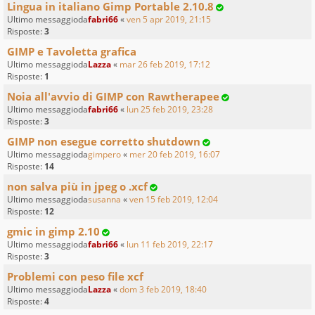
Lingua in italiano Gimp Portable 2.10.8
Ultimo messaggioda
fabri66
«
ven 5 apr 2019, 21:15
Risposte:
3
GIMP e Tavoletta grafica
Ultimo messaggioda
Lazza
«
mar 26 feb 2019, 17:12
Risposte:
1
Noia all'avvio di GIMP con Rawtherapee
Ultimo messaggioda
fabri66
«
lun 25 feb 2019, 23:28
Risposte:
3
GIMP non esegue corretto shutdown
Ultimo messaggioda
gimpero
«
mer 20 feb 2019, 16:07
Risposte:
14
non salva più in jpeg o .xcf
Ultimo messaggioda
susanna
«
ven 15 feb 2019, 12:04
Risposte:
12
gmic in gimp 2.10
Ultimo messaggioda
fabri66
«
lun 11 feb 2019, 22:17
Risposte:
3
Problemi con peso file xcf
Ultimo messaggioda
Lazza
«
dom 3 feb 2019, 18:40
Risposte:
4