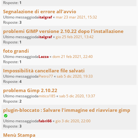
Risposte:
1
Segnalazione di errore all'avvio
Ultimo messaggioda
italgraf
«
mar 23 mar 2021, 15:32
Risposte:
3
problemi GIMP versione 2.10.22 dopo l'installazione
Ultimo messaggioda
italgraf
«
gio 25 feb 2021, 13:42
Risposte:
1
foto grandi
Ultimo messaggioda
Lazza
«
dom 21 feb 2021, 22:40
Risposte:
1
Impossibilità cancellare file salvati
Ultimo messaggioda
Pietro77
«
sab 5 dic 2020, 19:33
Risposte:
4
problema Gimp 2.10.22
Ultimo messaggioda
mitico185
«
sab 5 dic 2020, 13:37
Risposte:
2
plugin-bloccato : Salvare l'immagine ed riavviare gimp
Ultimo messaggioda
fabri66
«
gio 3 dic 2020, 22:00
Risposte:
3
Menù Stampa