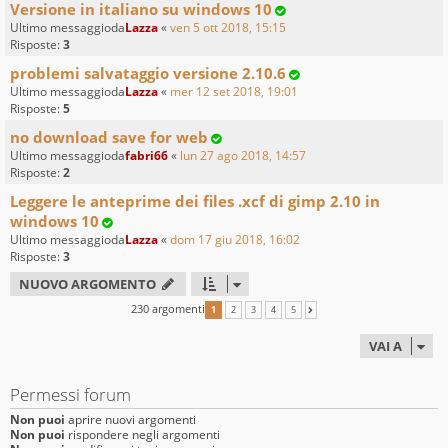
Versione in italiano su windows 10
Ultimo messaggioda
Lazza
«
ven 5 ott 2018, 15:15
Risposte:
3
problemi salvataggio versione 2.10.6
Ultimo messaggioda
Lazza
«
mer 12 set 2018, 19:01
Risposte:
5
no download save for web
Ultimo messaggioda
fabri66
«
lun 27 ago 2018, 14:57
Risposte:
2
Leggere le anteprime dei files .xcf di gimp 2.10 in
windows 10
Ultimo messaggioda
Lazza
«
dom 17 giu 2018, 16:02
Risposte:
3
NUOVO ARGOMENTO
230 argomenti
1
2
3
4
5
PROSSIMO
VAI A
Permessi forum
Non puoi
aprire nuovi argomenti
Non puoi
rispondere negli argomenti