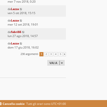
mer 7 nov 2018, 0:20
da
Lazza
ven 5 ott 2018, 15:15
da
Lazza
mer 12 set 2018, 19:01
da
fabri66
lun 27 ago 2018, 14:57
da
Lazza
dom 17 giu 2018, 16:02
230 argomenti
1
2
3
4
5
PROSSIMO
VAI A
Cancella cookie
Tutti gli orari sono
UTC+01:00