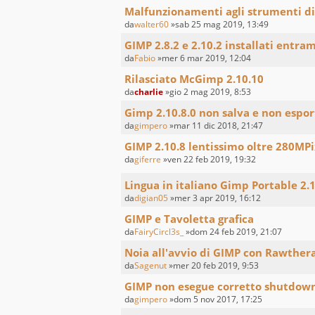
Malfunzionamenti agli strumenti di
da
walter60
»sab 25 mag 2019, 13:49
GIMP 2.8.2 e 2.10.2 installati entram
da
Fabio
»mer 6 mar 2019, 12:04
Rilasciato McGimp 2.10.10
da
charlie
»gio 2 mag 2019, 8:53
Gimp 2.10.8.0 non salva e non espor
da
gimpero
»mar 11 dic 2018, 21:47
GIMP 2.10.8 lentissimo oltre 280MPi
da
giferre
»ven 22 feb 2019, 19:32
Lingua in italiano Gimp Portable 2.
da
digian05
»mer 3 apr 2019, 16:12
GIMP e Tavoletta grafica
da
FairyCircl3s_
»dom 24 feb 2019, 21:07
Noia all'avvio di GIMP con Rawther
da
Sagenut
»mer 20 feb 2019, 9:53
GIMP non esegue corretto shutdow
da
gimpero
»dom 5 nov 2017, 17:25