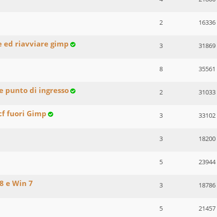
2
16336
e ed riavviare gimp
3
31869
8
35561
e punto di ingresso
2
31033
cf fuori Gimp
3
33102
3
18200
5
23944
8 e Win 7
3
18786
5
21457