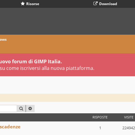
Risorse
Download
ows
uovo forum di GIMP Italia.
su come iscriversi alla nuova piattaforma.
CERCA
RICERCA AVANZATA
RISPOSTE
VISITE
 scadenze
1
224942