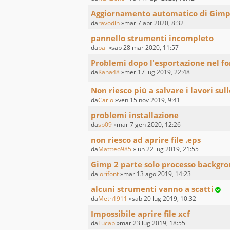
Aggiornamento automatico di Gim
da
ravodin
»mar 7 apr 2020, 8:32
pannello strumenti incompleto
da
pal
»sab 28 mar 2020, 11:57
Problemi dopo l'esportazione nel f
da
Kana48
»mer 17 lug 2019, 22:48
Non riesco più a salvare i lavori sull
da
Carlo
»ven 15 nov 2019, 9:41
problemi installazione
da
sp09
»mar 7 gen 2020, 12:26
non riesco ad aprire file .eps
da
Mattteo985
»lun 22 lug 2019, 21:55
Gimp 2 parte solo processo backgr
da
lorifont
»mar 13 ago 2019, 14:23
alcuni strumenti vanno a scatti
da
Meth1911
»sab 20 lug 2019, 10:32
Impossibile aprire file xcf
da
Lucab
»mar 23 lug 2019, 18:55