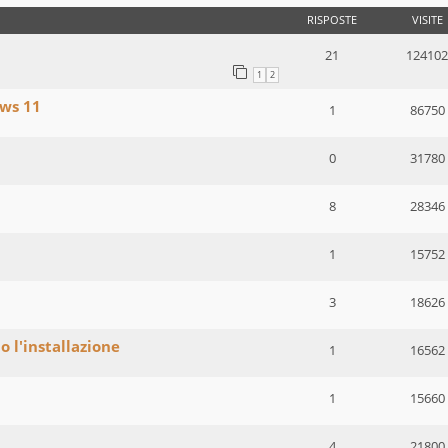
RISPOSTE
VISITE
21
124102
1
2
ws 11
1
86750
0
31780
8
28346
1
15752
3
18626
 l'installazione
1
16562
1
15660
4
21800