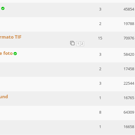
p
3
45854
2
19788
ormato TIF
15
70976
1
2
e foto
3
58420
2
17458
3
22544
ound
1
16765
8
64309
1
16658