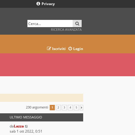
Privacy
CERCA
RICERCA AVANZATA
Iscriviti
Login
230 argomenti
1
2
3
4
5
PROSSIMO
ULTIMO MESSAGGIO
da
Lazza
sab 1 ott 2022, 0:51