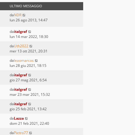
ULTIMO MESSAGGIO
da
NDR
lun 26 ago 2013, 14:47
da
italgraf
lun 14 mar 2022, 18:30
da
Uth2022
mer 13 ott 2021, 20:31
da
leaomarcos
lun 28 giu 2021, 18:15
da
italgraf
gio 27 mag 2021, 6:54
da
italgraf
mar 23 mar 2021, 15:32
da
italgraf
gio 25 feb 2021, 13:42
da
Lazza
dom 21 feb 2021, 22:40
da
Pietro77