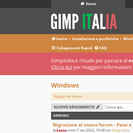
Home
Indice
Installazione e periferiche
Wind
Collegamenti Rapidi
FAQ
Gimpitalia.it chiude per passare al
n
Clicca qui
per maggiori informazioni 
Windows
Regole del forum
NUOVO ARGOMENTO
ANNUNCI
Migrazione al nuovo forum - Passi e
da
Lazza
»mer 7 set 2022, 10:46 »in
Gimp Italia