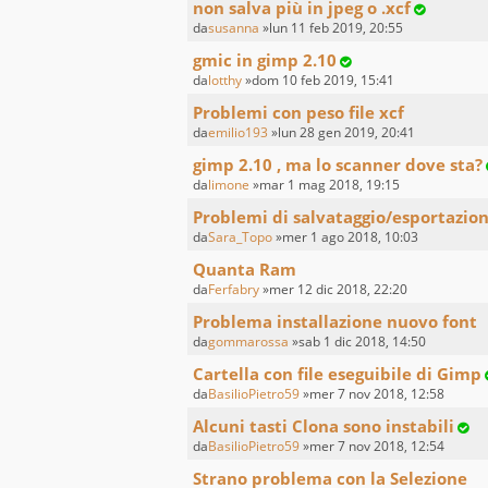
non salva più in jpeg o .xcf
da
susanna
»lun 11 feb 2019, 20:55
gmic in gimp 2.10
da
lotthy
»dom 10 feb 2019, 15:41
Problemi con peso file xcf
da
emilio193
»lun 28 gen 2019, 20:41
gimp 2.10 , ma lo scanner dove sta?
da
limone
»mar 1 mag 2018, 19:15
Problemi di salvataggio/esportazio
da
Sara_Topo
»mer 1 ago 2018, 10:03
Quanta Ram
da
Ferfabry
»mer 12 dic 2018, 22:20
Problema installazione nuovo font
da
gommarossa
»sab 1 dic 2018, 14:50
Cartella con file eseguibile di Gimp
da
BasilioPietro59
»mer 7 nov 2018, 12:58
Alcuni tasti Clona sono instabili
da
BasilioPietro59
»mer 7 nov 2018, 12:54
Strano problema con la Selezione