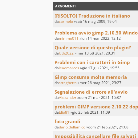
ARGOMENTI
[RISOLTO] Traduzione in italiano
da
carmelo
»sab 16 mag 2009, 19:04
Problema avvio gimp 2.10.30 Windo
da
mimmo011
»lun 14 mar 2022, 12:12
Quale versione di questo plugin?
da
Uth2022
»mer 13 ott 2021, 20:31
Problemi con i caratteri in Gimp
da
leaomarcos
»gio 17 giu 2021, 19:55
Gimp consuma molta memoria
da
streghetta
»mer 26 mag 2021, 23:27
Segnalazione di errore all'avvio
da
Alexander
»dom 21 mar 2021, 15:37
problemi GIMP versione 2.10.22 dopo
da
Elio81
»gio 25 feb 2021, 11:09
foto grandi
da
dario.dellamico
»dom 21 feb 2021, 21:08
Impossibilità cancellare file salvati