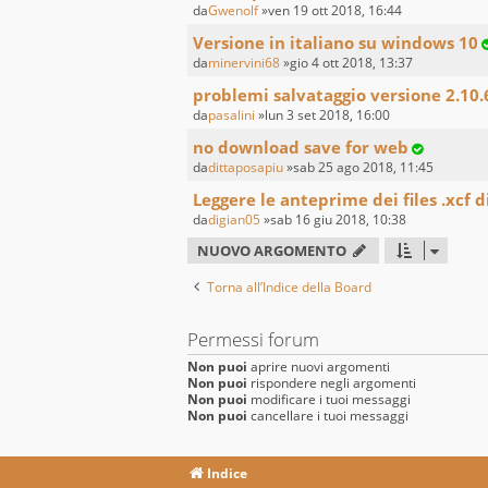
da
Gwenolf
»ven 19 ott 2018, 16:44
Versione in italiano su windows 10
da
minervini68
»gio 4 ott 2018, 13:37
problemi salvataggio versione 2.10.
da
pasalini
»lun 3 set 2018, 16:00
no download save for web
da
dittaposapiu
»sab 25 ago 2018, 11:45
Leggere le anteprime dei files .xcf 
da
digian05
»sab 16 giu 2018, 10:38
NUOVO ARGOMENTO
Torna all’Indice della Board
Permessi forum
Non puoi
aprire nuovi argomenti
Non puoi
rispondere negli argomenti
Non puoi
modificare i tuoi messaggi
Non puoi
cancellare i tuoi messaggi
Indice