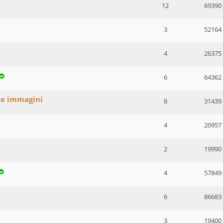
12
69390
3
52164
4
26375
6
64362
ne immagini
8
31439
4
20957
2
19990
4
57849
6
86683
3
19400