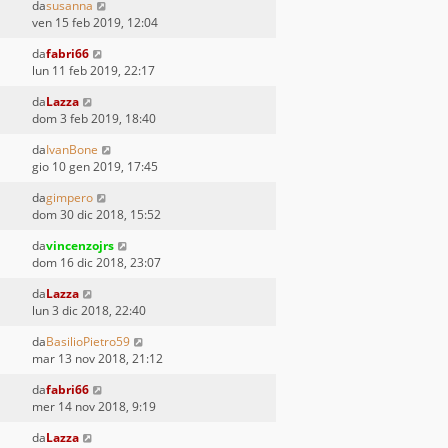
da
susanna
ven 15 feb 2019, 12:04
da
fabri66
lun 11 feb 2019, 22:17
da
Lazza
dom 3 feb 2019, 18:40
da
IvanBone
gio 10 gen 2019, 17:45
da
gimpero
dom 30 dic 2018, 15:52
da
vincenzojrs
dom 16 dic 2018, 23:07
da
Lazza
lun 3 dic 2018, 22:40
da
BasilioPietro59
mar 13 nov 2018, 21:12
da
fabri66
mer 14 nov 2018, 9:19
da
Lazza