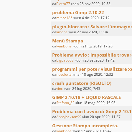
da
Pietro77
»sab 28 nov 2020, 19:53
problema Gimp 2.10.22
da
mitico185
»ven 4 dic 2020, 17:12
plugin-bloccato : Salvare l'immagin
da
limone
»ven 27 nov 2020, 11:34
Menù Stampa
da
IvanBone
»dom 21 lug 2019, 17:26
Problema avvio : impossibile trovar
da
bigpapo58
»dom 20 set 2020, 19:42
programmi per poter visualizzare x
da
nuvolotta
»mar 18 ago 2020, 12:32
crash puntatore (RISOLTO)
da
vinc
»ven 24 lug 2020, 7:43
GIMP 2.10.18 + LIQUID RASCALE
da
Stefano_82
»lun 18 mag 2020, 16:03
Problema con l'avvio di Gimp 2.10.1
da
AnnaJackson99
»lun 20 apr 2020, 11:37
Gestione Stampa incompleta.
da
IvanBone
»ven 17 apr 2020, 16:42