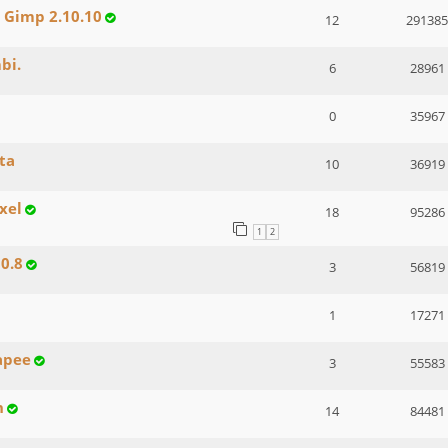
 Gimp 2.10.10
12
291385
bi.
6
28961
0
35967
ta
10
36919
xel
18
95286
1
2
10.8
3
56819
1
17271
apee
3
55583
n
14
84481