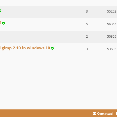
3
55252
6
5
56365
2
50805
di gimp 2.10 in windows 10
3
53695
Contattaci