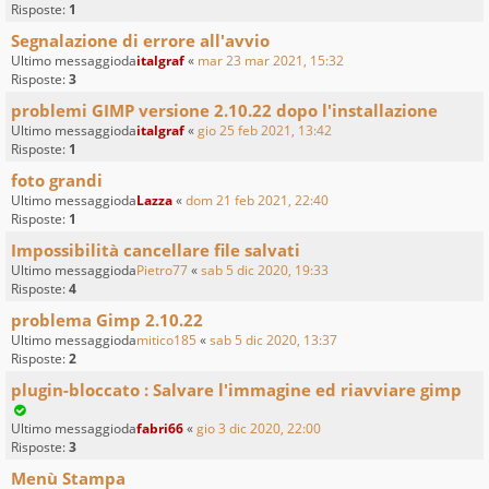
Risposte:
1
Segnalazione di errore all'avvio
Ultimo messaggioda
italgraf
«
mar 23 mar 2021, 15:32
Risposte:
3
problemi GIMP versione 2.10.22 dopo l'installazione
Ultimo messaggioda
italgraf
«
gio 25 feb 2021, 13:42
Risposte:
1
foto grandi
Ultimo messaggioda
Lazza
«
dom 21 feb 2021, 22:40
Risposte:
1
Impossibilità cancellare file salvati
Ultimo messaggioda
Pietro77
«
sab 5 dic 2020, 19:33
Risposte:
4
problema Gimp 2.10.22
Ultimo messaggioda
mitico185
«
sab 5 dic 2020, 13:37
Risposte:
2
plugin-bloccato : Salvare l'immagine ed riavviare gimp
Ultimo messaggioda
fabri66
«
gio 3 dic 2020, 22:00
Risposte:
3
Menù Stampa