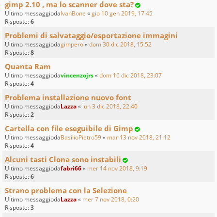
gimp 2.10 , ma lo scanner dove sta?
Ultimo messaggioda
IvanBone
«
gio 10 gen 2019, 17:45
Risposte:
6
Problemi di salvataggio/esportazione immagini
Ultimo messaggioda
gimpero
«
dom 30 dic 2018, 15:52
Risposte:
8
Quanta Ram
Ultimo messaggioda
vincenzojrs
«
dom 16 dic 2018, 23:07
Risposte:
4
Problema installazione nuovo font
Ultimo messaggioda
Lazza
«
lun 3 dic 2018, 22:40
Risposte:
2
Cartella con file eseguibile di Gimp
Ultimo messaggioda
BasilioPietro59
«
mar 13 nov 2018, 21:12
Risposte:
4
Alcuni tasti Clona sono instabili
Ultimo messaggioda
fabri66
«
mer 14 nov 2018, 9:19
Risposte:
6
Strano problema con la Selezione
Ultimo messaggioda
Lazza
«
mer 7 nov 2018, 0:20
Risposte:
3