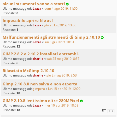
alcuni strumenti vanno a scatti
Ultimo messaggioda
Lazza
«
dom 4 ago 2019, 11:50
Risposte:
8
Impossibile aprire file xcf
Ultimo messaggioda
Lazza
«
gio 25 lug 2019, 13:06
Risposte:
1
Malfunzionamenti agli strumenti di Gimp 2.10.10
Ultimo messaggioda
Lazza
«
lun 3 giu 2019, 18:31
Risposte:
12
GIMP 2.8.2 e 2.10.2 installati entrambi.
Ultimo messaggioda
charlie
«
sab 25 mag 2019, 8:37
Risposte:
6
Rilasciato McGimp 2.10.10
Ultimo messaggioda
charlie
«
gio 2 mag 2019, 8:53
Gimp 2.10.8.0 non salva e non esporta
Ultimo messaggioda
gimpero
«
lun 15 apr 2019, 12:09
Risposte:
10
GIMP 2.10.8 lentissimo oltre 280MPixel
Ultimo messaggioda
Lazza
«
mer 10 apr 2019, 18:58
Risposte:
18
1
2