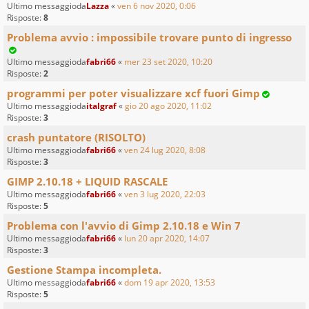
Ultimo messaggioda
Lazza
«
ven 6 nov 2020, 0:06
Risposte:
8
Problema avvio : impossibile trovare punto di ingresso
Ultimo messaggioda
fabri66
«
mer 23 set 2020, 10:20
Risposte:
2
programmi per poter visualizzare xcf fuori Gimp
Ultimo messaggioda
italgraf
«
gio 20 ago 2020, 11:02
Risposte:
3
crash puntatore (RISOLTO)
Ultimo messaggioda
fabri66
«
ven 24 lug 2020, 8:08
Risposte:
3
GIMP 2.10.18 + LIQUID RASCALE
Ultimo messaggioda
fabri66
«
ven 3 lug 2020, 22:03
Risposte:
5
Problema con l'avvio di Gimp 2.10.18 e Win 7
Ultimo messaggioda
fabri66
«
lun 20 apr 2020, 14:07
Risposte:
3
Gestione Stampa incompleta.
Ultimo messaggioda
fabri66
«
dom 19 apr 2020, 13:53
Risposte:
5