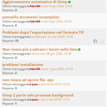
Aggiornamento automatico di Gimp
Ultimo messaggioda
fabri66
«
mer 8 apr 2020, 15:43
Risposte:
3
pannello strumenti incompleto
Ultimo messaggioda
fabri66
«
sab 4 apr 2020, 16:55
Risposte:
2
Problemi dopo l'esportazione nel formato TIF
Ultimo messaggioda
Kana48
«
gio 12 mar 2020, 14:32
Risposte:
15
1
2
Non riesco più a salvare i lavori sulle foto
Ultimo messaggioda
Carlo
«
mar 28 gen 2020, 16:30
Risposte:
3
problemi installazione
Ultimo messaggioda
fabri66
«
mar 7 gen 2020, 21:53
Risposte:
2
non riesco ad aprire file .eps
Ultimo messaggioda
Lazza
«
dom 8 set 2019, 16:25
Risposte:
3
Gimp 2 parte solo processo background
Ultimo messaggioda
Lazza
«
mar 3 set 2019, 11:13
Risposte:
1