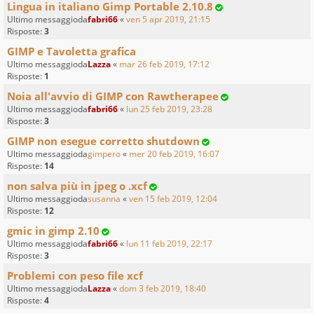
Lingua in italiano Gimp Portable 2.10.8
Ultimo messaggioda
fabri66
«
ven 5 apr 2019, 21:15
Risposte:
3
GIMP e Tavoletta grafica
Ultimo messaggioda
Lazza
«
mar 26 feb 2019, 17:12
Risposte:
1
Noia all'avvio di GIMP con Rawtherapee
Ultimo messaggioda
fabri66
«
lun 25 feb 2019, 23:28
Risposte:
3
GIMP non esegue corretto shutdown
Ultimo messaggioda
gimpero
«
mer 20 feb 2019, 16:07
Risposte:
14
non salva più in jpeg o .xcf
Ultimo messaggioda
susanna
«
ven 15 feb 2019, 12:04
Risposte:
12
gmic in gimp 2.10
Ultimo messaggioda
fabri66
«
lun 11 feb 2019, 22:17
Risposte:
3
Problemi con peso file xcf
Ultimo messaggioda
Lazza
«
dom 3 feb 2019, 18:40
Risposte:
4