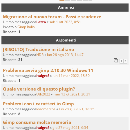
Annunci
Migrazione al nuovo forum - Passi e scadenze
Ultimo messaggioda
Lazza
«
sab 1 ott 2022, 0:51
Inviatoin
Gimp Italia
Risposte:
1
Argomenti
[RISOLTO] Traduzione in italiano
Ultimo messaggioda
NDR
«
lun 26 ago 2013, 14:47
Risposte:
21
1
2
Problema avvio gimp 2.10.30 Windows 11
Ultimo messaggioda
italgraf
«
lun 14 mar 2022, 18:30
Risposte:
1
Quale versione di questo plugin?
Ultimo messaggioda
Uth2022
«
mer 13 ott 2021, 20:31
Problemi con i caratteri in Gimp
Ultimo messaggioda
leaomarcos
«
lun 28 giu 2021, 18:15
Risposte:
8
Gimp consuma molta memoria
Ultimo messaggioda
italgraf
«
gio 27 mag 2021, 6:54