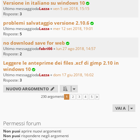
Versione in italiano su windows 10
Ultimo messaggioda
Lazza
«
ven 5 ott 2018, 15:15
Risposte:
3
problemi salvataggio versione 2.10.6
Ultimo messaggioda
Lazza
«
mer 12 set 2018, 19:01
Risposte:
5
no download save for web
Ultimo messaggioda
fabri66
«
lun 27 ago 2018, 14:57
Risposte:
2
Leggere le anteprime dei files .xcf di gimp 2.10 in
windows 10
Ultimo messaggioda
Lazza
«
dom 17 giu 2018, 16:02
Risposte:
3
NUOVO ARGOMENTO
230 argomenti
1
2
3
4
5
PROSSIMO
VAI A
Permessi forum
Non puoi
aprire nuovi argomenti
Non puoi
rispondere negli argomenti