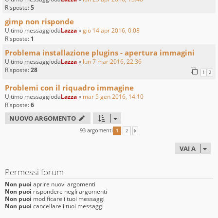
Risposte:
5
gimp non risponde
Ultimo messaggioda
Lazza
«
gio 14 apr 2016, 0:08
Risposte:
1
Problema installazione plugins - apertura immagini
Ultimo messaggioda
Lazza
«
lun 7 mar 2016, 22:36
Risposte:
28
1
2
Problemi con il riquadro immagine
Ultimo messaggioda
Lazza
«
mar 5 gen 2016, 14:10
Risposte:
6
NUOVO ARGOMENTO
93 argomenti
1
2
PROSSIMO
VAI A
Permessi forum
Non puoi
aprire nuovi argomenti
Non puoi
rispondere negli argomenti
Non puoi
modificare i tuoi messaggi
Non puoi
cancellare i tuoi messaggi