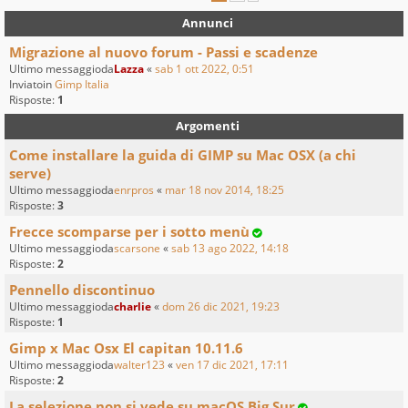
Annunci
Migrazione al nuovo forum - Passi e scadenze
Ultimo messaggioda
Lazza
«
sab 1 ott 2022, 0:51
Inviatoin
Gimp Italia
Risposte:
1
Argomenti
Come installare la guida di GIMP su Mac OSX (a chi
serve)
Ultimo messaggioda
enrpros
«
mar 18 nov 2014, 18:25
Risposte:
3
Frecce scomparse per i sotto menù
Ultimo messaggioda
scarsone
«
sab 13 ago 2022, 14:18
Risposte:
2
Pennello discontinuo
Ultimo messaggioda
charlie
«
dom 26 dic 2021, 19:23
Risposte:
1
Gimp x Mac Osx El capitan 10.11.6
Ultimo messaggioda
walter123
«
ven 17 dic 2021, 17:11
Risposte:
2
La selezione non si vede su macOS Big Sur