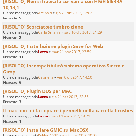
[RISOLTO] Non si libera la scrivania con HIGH SIERRA
10,13,1
Ultimo messaggioda
Arcibald
«
gio 21 dic 2017, 12:02
Risposte:
5
[RISOLTO] Scorciatoie timbro clone
Ultimo messaggioda
Carla Smania
«
sab 16 dic 2017, 21:29
Risposte:
2
[RISOLTO] Installazione plugin Save for Web
Ultimo messaggioda
Lazza
«
mar 21 nov 2017, 23:59
Risposte:
11
[RISOLTO] Incompatibilità sistema operativo Sierra e
Gimp
Ultimo messaggioda
Gabriella
«
ven 6 ott 2017, 14:50
Risposte:
6
[RISOLTO] Plugin DDS per MAC
Ultimo messaggioda
Lazza
«
gio 21 set 2017, 23:56
Risposte:
3
Il mac non mi fa copiare i pennelli nella cartella brushes
Ultimo messaggioda
Lazza
«
ven 14 apr 2017, 18:21
Risposte:
1
[RISOLTO] Installare GMIC su MacOSX
Ultimo messaggioda
Kekko_400D
«
gio 9 feb 2017, 10:22