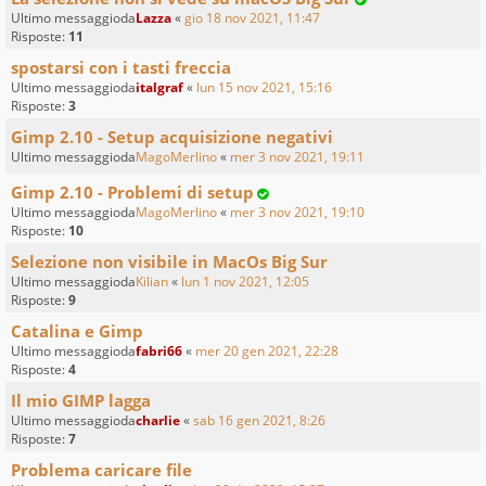
Ultimo messaggioda
Lazza
«
gio 18 nov 2021, 11:47
Risposte:
11
spostarsi con i tasti freccia
Ultimo messaggioda
italgraf
«
lun 15 nov 2021, 15:16
Risposte:
3
Gimp 2.10 - Setup acquisizione negativi
Ultimo messaggioda
MagoMerlino
«
mer 3 nov 2021, 19:11
Gimp 2.10 - Problemi di setup
Ultimo messaggioda
MagoMerlino
«
mer 3 nov 2021, 19:10
Risposte:
10
Selezione non visibile in MacOs Big Sur
Ultimo messaggioda
Kilian
«
lun 1 nov 2021, 12:05
Risposte:
9
Catalina e Gimp
Ultimo messaggioda
fabri66
«
mer 20 gen 2021, 22:28
Risposte:
4
Il mio GIMP lagga
Ultimo messaggioda
charlie
«
sab 16 gen 2021, 8:26
Risposte:
7
Problema caricare file