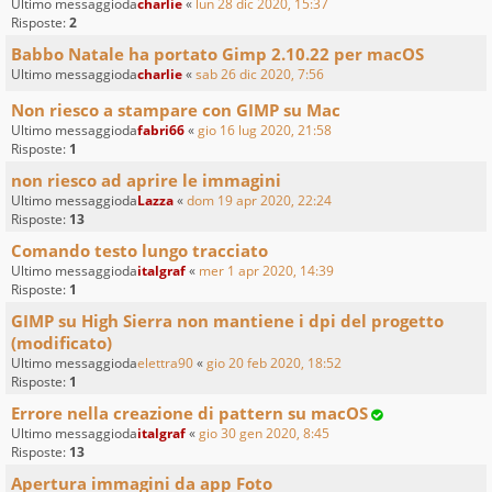
Ultimo messaggioda
charlie
«
lun 28 dic 2020, 15:37
Risposte:
2
Babbo Natale ha portato Gimp 2.10.22 per macOS
Ultimo messaggioda
charlie
«
sab 26 dic 2020, 7:56
Non riesco a stampare con GIMP su Mac
Ultimo messaggioda
fabri66
«
gio 16 lug 2020, 21:58
Risposte:
1
non riesco ad aprire le immagini
Ultimo messaggioda
Lazza
«
dom 19 apr 2020, 22:24
Risposte:
13
Comando testo lungo tracciato
Ultimo messaggioda
italgraf
«
mer 1 apr 2020, 14:39
Risposte:
1
GIMP su High Sierra non mantiene i dpi del progetto
(modificato)
Ultimo messaggioda
elettra90
«
gio 20 feb 2020, 18:52
Risposte:
1
Errore nella creazione di pattern su macOS
Ultimo messaggioda
italgraf
«
gio 30 gen 2020, 8:45
Risposte:
13
Apertura immagini da app Foto