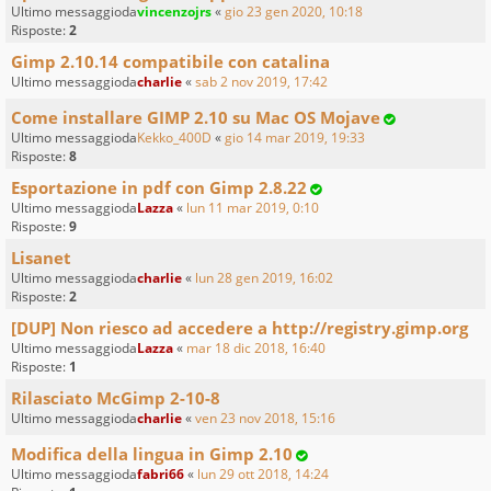
Ultimo messaggioda
vincenzojrs
«
gio 23 gen 2020, 10:18
Risposte:
2
Gimp 2.10.14 compatibile con catalina
Ultimo messaggioda
charlie
«
sab 2 nov 2019, 17:42
Come installare GIMP 2.10 su Mac OS Mojave
Ultimo messaggioda
Kekko_400D
«
gio 14 mar 2019, 19:33
Risposte:
8
Esportazione in pdf con Gimp 2.8.22
Ultimo messaggioda
Lazza
«
lun 11 mar 2019, 0:10
Risposte:
9
Lisanet
Ultimo messaggioda
charlie
«
lun 28 gen 2019, 16:02
Risposte:
2
[DUP] Non riesco ad accedere a http://registry.gimp.org
Ultimo messaggioda
Lazza
«
mar 18 dic 2018, 16:40
Risposte:
1
Rilasciato McGimp 2-10-8
Ultimo messaggioda
charlie
«
ven 23 nov 2018, 15:16
Modifica della lingua in Gimp 2.10
Ultimo messaggioda
fabri66
«
lun 29 ott 2018, 14:24