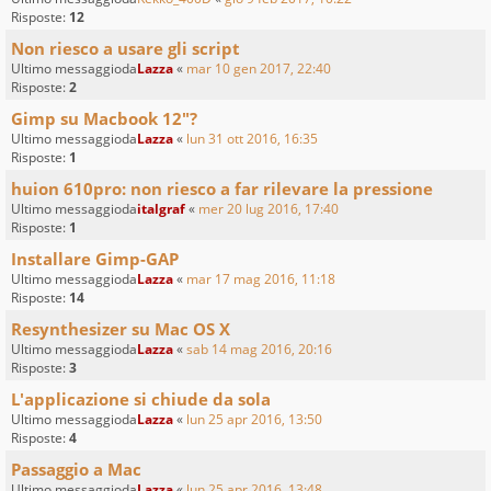
Risposte:
12
Non riesco a usare gli script
Ultimo messaggioda
Lazza
«
mar 10 gen 2017, 22:40
Risposte:
2
Gimp su Macbook 12"?
Ultimo messaggioda
Lazza
«
lun 31 ott 2016, 16:35
Risposte:
1
huion 610pro: non riesco a far rilevare la pressione
Ultimo messaggioda
italgraf
«
mer 20 lug 2016, 17:40
Risposte:
1
Installare Gimp-GAP
Ultimo messaggioda
Lazza
«
mar 17 mag 2016, 11:18
Risposte:
14
Resynthesizer su Mac OS X
Ultimo messaggioda
Lazza
«
sab 14 mag 2016, 20:16
Risposte:
3
L'applicazione si chiude da sola
Ultimo messaggioda
Lazza
«
lun 25 apr 2016, 13:50
Risposte:
4
Passaggio a Mac
Ultimo messaggioda
Lazza
«
lun 25 apr 2016, 13:48