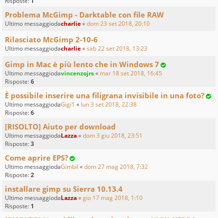
Risposte:
1
Problema McGimp - Darktable con file RAW
Ultimo messaggioda
charlie
«
dom 23 set 2018, 20:10
Rilasciato McGimp 2-10-6
Ultimo messaggioda
charlie
«
sab 22 set 2018, 13:23
Gimp in Mac è più lento che in Windows 7
Ultimo messaggioda
vincenzojrs
«
mar 18 set 2018, 16:45
Risposte:
6
È possibile inserire una filigrana invisibile in una foto?
Ultimo messaggioda
Gigi1
«
lun 3 set 2018, 22:38
Risposte:
6
[RISOLTO] Aiuto per download
Ultimo messaggioda
Lazza
«
dom 3 giu 2018, 23:51
Risposte:
3
Come aprire EPS?
Ultimo messaggioda
Gimbil
«
dom 27 mag 2018, 7:32
Risposte:
2
installare gimp su Sierra 10.13.4
Ultimo messaggioda
Lazza
«
gio 17 mag 2018, 1:10
Risposte:
1