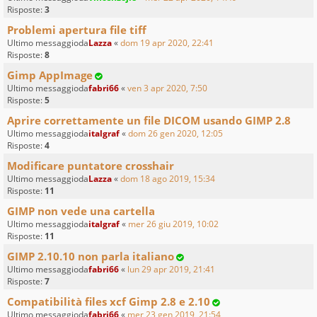
Risposte:
3
Problemi apertura file tiff
Ultimo messaggioda
Lazza
«
dom 19 apr 2020, 22:41
Risposte:
8
Gimp AppImage
Ultimo messaggioda
fabri66
«
ven 3 apr 2020, 7:50
Risposte:
5
Aprire correttamente un file DICOM usando GIMP 2.8
Ultimo messaggioda
italgraf
«
dom 26 gen 2020, 12:05
Risposte:
4
Modificare puntatore crosshair
Ultimo messaggioda
Lazza
«
dom 18 ago 2019, 15:34
Risposte:
11
GIMP non vede una cartella
Ultimo messaggioda
italgraf
«
mer 26 giu 2019, 10:02
Risposte:
11
GIMP 2.10.10 non parla italiano
Ultimo messaggioda
fabri66
«
lun 29 apr 2019, 21:41
Risposte:
7
Compatibilità files xcf Gimp 2.8 e 2.10
Ultimo messaggioda
fabri66
«
mer 23 gen 2019, 21:54