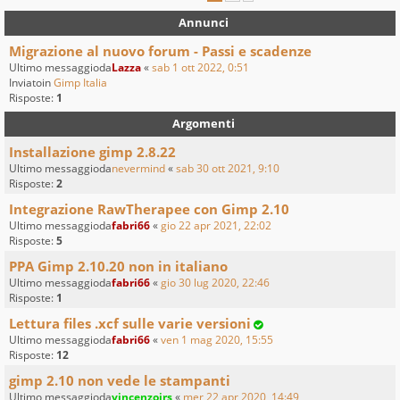
Annunci
Migrazione al nuovo forum - Passi e scadenze
Ultimo messaggioda
Lazza
«
sab 1 ott 2022, 0:51
Inviatoin
Gimp Italia
Risposte:
1
Argomenti
Installazione gimp 2.8.22
Ultimo messaggioda
nevermind
«
sab 30 ott 2021, 9:10
Risposte:
2
Integrazione RawTherapee con Gimp 2.10
Ultimo messaggioda
fabri66
«
gio 22 apr 2021, 22:02
Risposte:
5
PPA Gimp 2.10.20 non in italiano
Ultimo messaggioda
fabri66
«
gio 30 lug 2020, 22:46
Risposte:
1
Lettura files .xcf sulle varie versioni
Ultimo messaggioda
fabri66
«
ven 1 mag 2020, 15:55
Risposte:
12
gimp 2.10 non vede le stampanti
Ultimo messaggioda
vincenzojrs
«
mer 22 apr 2020, 14:49