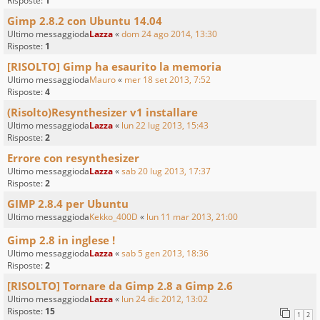
Risposte:
1
Gimp 2.8.2 con Ubuntu 14.04
Ultimo messaggioda
Lazza
«
dom 24 ago 2014, 13:30
Risposte:
1
[RISOLTO] Gimp ha esaurito la memoria
Ultimo messaggioda
Mauro
«
mer 18 set 2013, 7:52
Risposte:
4
(Risolto)Resynthesizer v1 installare
Ultimo messaggioda
Lazza
«
lun 22 lug 2013, 15:43
Risposte:
2
Errore con resynthesizer
Ultimo messaggioda
Lazza
«
sab 20 lug 2013, 17:37
Risposte:
2
GIMP 2.8.4 per Ubuntu
Ultimo messaggioda
Kekko_400D
«
lun 11 mar 2013, 21:00
Gimp 2.8 in inglese !
Ultimo messaggioda
Lazza
«
sab 5 gen 2013, 18:36
Risposte:
2
[RISOLTO] Tornare da Gimp 2.8 a Gimp 2.6
Ultimo messaggioda
Lazza
«
lun 24 dic 2012, 13:02
Risposte:
15
1
2