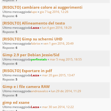
Risposte:
7
[RISOLTO] cambiare colore ai suggerimenti
Ultimo messaggioda
lupo
«
gio 7 lug 2016, 12:26
Risposte:
6
[RISOLTO] Allineamento del testo
Ultimo messaggioda
Lazza
«
lun 4 gen 2016, 18:29
Risposte:
5
[RISOLTO] Gimp su schermi UHD
Ultimo messaggioda
fabrixx
«
ven 1 gen 2016, 20:49
Risposte:
6
Gimp 2.9 per Debian Jessie/Sid
Ultimo messaggioda
perfinstals
«
mar 5 mag 2015, 18:55
Risposte:
6
[RISOLTO] Esportare in pdf
Ultimo messaggioda
Lazza
«
mar 20 gen 2015, 13:47
Risposte:
5
Gimp e i file camera RAW
Ultimo messaggioda
andreavalco
«
lun 29 dic 2014, 11:29
Risposte:
8
gimp ed xsane
Ultimo messaggioda
Lazza
«
mar 30 set 2014, 12:22