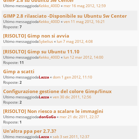
Ultimo messaggioda
Kekko_400D
«
mer 16 mag 2012, 12:59
GIMP 2.8 rilasciato -Disponibile su Ubuntu Sw Center
Ultimo messaggioda
Kekko_400D
«
ven 11 mag 2012, 16:21
Risposte:
7
[RISOLTO] Gimp non si avvia
Ultimo messaggioda
Sybelius
«
lun 7 mag 2012, 4:08
[RISOLTO] Gimp su Ubuntu 11.10
Ultimo messaggioda
Kekko_400D
«
lun 12 mar 2012, 14:00
Risposte:
11
Gimp a scatti
Ultimo messaggioda
Lazza
«
dom 1 gen 2012, 11:10
Risposte:
2
Configurazione gestione del colore Gimp/linux
Ultimo messaggioda
Lazza
«
ven 30 dic 2011, 12:56
Risposte:
2
[RISOLTO] Non riesco a scalare le immagini
Ultimo messaggioda
donGoGo
«
mer 21 dic 2011, 22:37
Risposte:
1
Un'altra ppa per 2.7.3?
Ultimo messaggioda
Lazza
«
sab 3 set 2011, 12:37