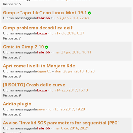
Risposte:
5
Gimp e "apri file" con Linux Mint 19.1
Ultimo messaggioda
fabri66
«
lun 7 gen 2019, 22:48
Gimp problema decodifica exif
Ultimo messaggioda
Lazza
«
lun 17 dic 2018, 0:37
Risposte:
7
Gmic in Gimp 2.10
Ultimo messaggioda
fabri66
«
mer 27 giu 2018, 16:11
Risposte:
7
Apri come livelli in Manjaro Kde
Ultimo messaggioda
digian05
«
dom 28 gen 2018, 13:23
Risposte:
3
[RISOLTO] Crash delle curve
Ultimo messaggioda
Lazza
«
lun 14 ago 2017, 15:13
Risposte:
9
Addio plugin
Ultimo messaggioda
seve
«
lun 13 feb 2017, 19:20
Risposte:
2
Avviso "Invalid SOS parameters for sequential JPEG"
Ultimo messaggioda
fabri66
«
mar 6 dic 2016, 20:21