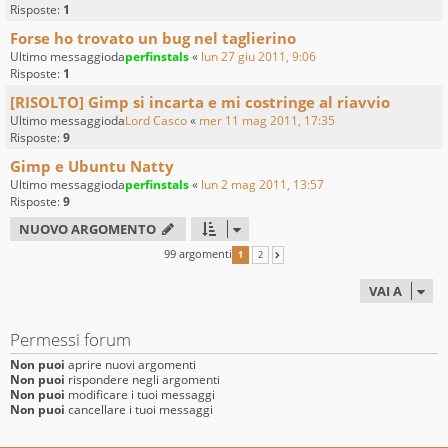
Risposte:
1
Forse ho trovato un bug nel taglierino
Ultimo messaggioda
perfinstals
«
lun 27 giu 2011, 9:06
Risposte:
1
[RISOLTO] Gimp si incarta e mi costringe al riavvio
Ultimo messaggioda
Lord Casco
«
mer 11 mag 2011, 17:35
Risposte:
9
Gimp e Ubuntu Natty
Ultimo messaggioda
perfinstals
«
lun 2 mag 2011, 13:57
Risposte:
9
NUOVO ARGOMENTO
99 argomenti
1
2
PROSSIMO
VAI A
Permessi forum
Non puoi
aprire nuovi argomenti
Non puoi
rispondere negli argomenti
Non puoi
modificare i tuoi messaggi
Non puoi
cancellare i tuoi messaggi