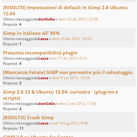
[RISOLTO] Impostazioni di default in Gimp 2.8-Ubuntu
12.04
Ultimo messaggioda
donGoGo
«
dom 23 dic 2012, 22:58
Risposte:
4
Gimp in italiano all' 85%
Ultimo messaggioda
Lazza
«
dom 23 dic 2012, 16:53
Risposte:
1
Presunta incompatibilità plugin
Ultimo messaggioda
Lazza
«
lun 17 dic 2012, 0:13
Risposte:
4
[Mancanza Fatale] GIMP non permette più il salvataggio.
Ultimo messaggioda
Lazza
«
dom 9 set 2012, 15:34
Risposte:
2
Gimp 2.6.12 & Ubuntu 12.04: curiosita` (plug-ins e
scripts)
Ultimo messaggioda
donGoGo
«
dom 2 set 2012, 17:34
Risposte:
4
[RISOLTO] Crash Gimp
Ultimo messaggioda
Lazza
«
sab 14 lug 2012, 8:49
Risposte:
11
GIMP 2.8 su Ubuntu Sw Center