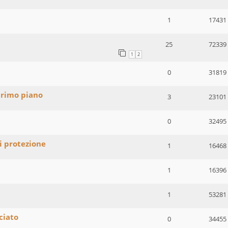
1
17431
25
72339
1
2
0
31819
primo piano
3
23101
0
32495
i protezione
1
16468
1
16396
1
53281
ciato
0
34455