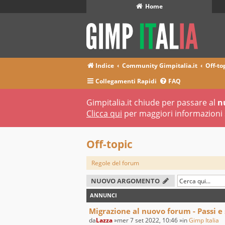
Home
Indice
Community Gimpitalia.it
Off-to
Collegamenti Rapidi
FAQ
Gimpitalia.it chiude per passare al
n
Clicca qui
per maggiori informazioni 
Off-topic
Regole del forum
NUOVO ARGOMENTO
ANNUNCI
Migrazione al nuovo forum - Passi e
da
Lazza
»mer 7 set 2022, 10:46 »in
Gimp Italia