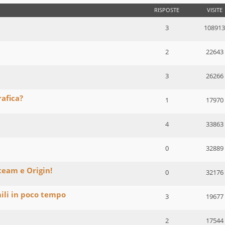
RISPOSTE
VISITE
3
108913
2
22643
3
26266
rafica?
1
17970
4
33863
0
32889
team e Origin!
0
32176
ili in poco tempo
3
19677
2
17544