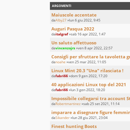
ARGOMENTI
Maiuscole accentate
da
Alby27
»lun 6 giu 2022, 9:45
Auguri Pasqua 2022
da
italgraf
»sab 16 apr 2022, 1:47
Un saluto affettuoso
da
vincenzojrs
»ven 8 apr 2022, 22:57
Consigli per sfruttare la tavoletta g
da
noahe
»ven 25 mar 2022, 11:05
Linux Mint 20.3 "Una" rilasciata !
da
fabri66
»dom 9 gen 2022, 17:20
40 applicazioni Linux top del 2021
da
fabri66
»lun 3 gen 2022, 18:20
Impossibile collegarsi tra account S
da
Robertmartinez
»sab 25 set 2021, 11:14
imparare a disegnare figure femmin
da
Sikander
»lun 28 giu 2021, 23:04
Finest hunting Boots