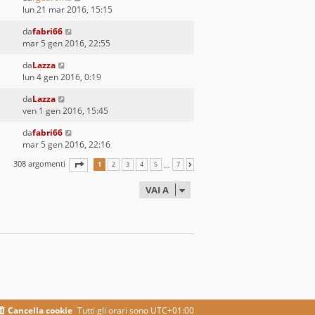
lun 21 mar 2016, 15:15
da
fabri66
mar 5 gen 2016, 22:55
da
Lazza
lun 4 gen 2016, 0:19
da
Lazza
ven 1 gen 2016, 15:45
da
fabri66
mar 5 gen 2016, 22:16
308 argomenti
PAGINA
1
DI
7
…
1
2
3
4
5
7
PROSSIMO
VAI A
Cancella cookie
Tutti gli orari sono
UTC+01:00