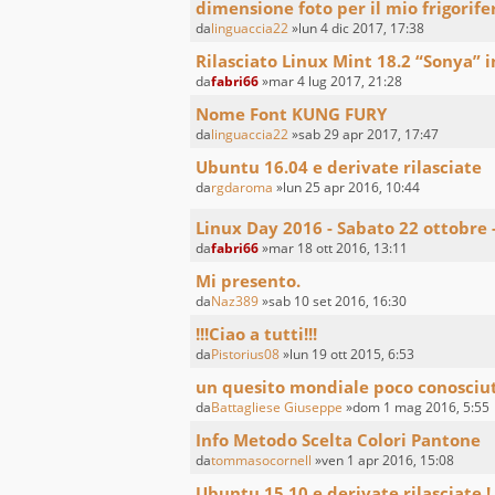
dimensione foto per il mio frigorife
da
linguaccia22
»lun 4 dic 2017, 17:38
Rilasciato Linux Mint 18.2 “Sonya” i
da
fabri66
»mar 4 lug 2017, 21:28
Nome Font KUNG FURY
da
linguaccia22
»sab 29 apr 2017, 17:47
Ubuntu 16.04 e derivate rilasciate
da
rgdaroma
»lun 25 apr 2016, 10:44
Linux Day 2016 - Sabato 22 ottobre -
da
fabri66
»mar 18 ott 2016, 13:11
Mi presento.
da
Naz389
»sab 10 set 2016, 16:30
!!!Ciao a tutti!!!
da
Pistorius08
»lun 19 ott 2015, 6:53
un quesito mondiale poco conosciu
da
Battagliese Giuseppe
»dom 1 mag 2016, 5:55
Info Metodo Scelta Colori Pantone
da
tommasocornell
»ven 1 apr 2016, 15:08
Ubuntu 15.10 e derivate rilasciate !