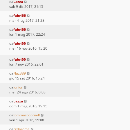
da
Lazza
sab 9 dic 2017, 21:15
da
fabri66
mar 4 lug 2017, 21:28
da
fabri66
lun 1 mag 2017, 22:24
da
fabri66
mer 16 nov 2016, 15:20
da
fabri66
lun 7 nov 2016, 22:01
da
Naz389
gio 15 set 2016, 15:24
da
Junior
mer 24 ago 2016, 0:08
da
Lazza
dom 1 mag 2016, 19:15
da
tommasocornell
ven 1 apr 2016, 15:08
da
rgdaroma