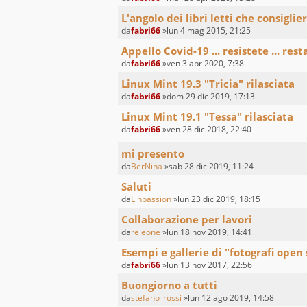
L'angolo dei libri letti che consiglie
da
fabri66
»lun 4 mag 2015, 21:25
Appello Covid-19 ... resistete ... resta
da
fabri66
»ven 3 apr 2020, 7:38
Linux Mint 19.3 "Tricia" rilasciata
da
fabri66
»dom 29 dic 2019, 17:13
Linux Mint 19.1 "Tessa" rilasciata
da
fabri66
»ven 28 dic 2018, 22:40
mi presento
da
BerNina
»sab 28 dic 2019, 11:24
Saluti
da
Linpassion
»lun 23 dic 2019, 18:15
Collaborazione per lavori
da
releone
»lun 18 nov 2019, 14:41
Esempi e gallerie di "fotografi open
da
fabri66
»lun 13 nov 2017, 22:56
Buongiorno a tutti
da
stefano_rossi
»lun 12 ago 2019, 14:58