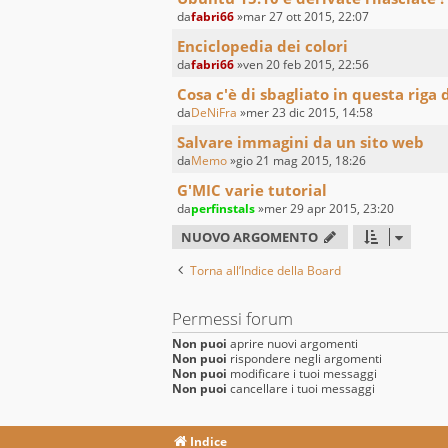
da
fabri66
»mar 27 ott 2015, 22:07
Enciclopedia dei colori
da
fabri66
»ven 20 feb 2015, 22:56
Cosa c'è di sbagliato in questa rig
da
DeNiFra
»mer 23 dic 2015, 14:58
Salvare immagini da un sito web
da
Memo
»gio 21 mag 2015, 18:26
G'MIC varie tutorial
da
perfinstals
»mer 29 apr 2015, 23:20
NUOVO ARGOMENTO
Torna all’Indice della Board
Permessi forum
Non puoi
aprire nuovi argomenti
Non puoi
rispondere negli argomenti
Non puoi
modificare i tuoi messaggi
Non puoi
cancellare i tuoi messaggi
Indice