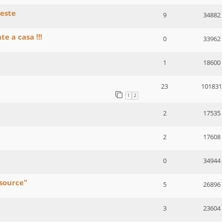
reste
9
34882
te a casa !!!
0
33962
1
18600
23
101831
1
2
2
17535
2
17608
0
34944
 source"
5
26896
3
23604