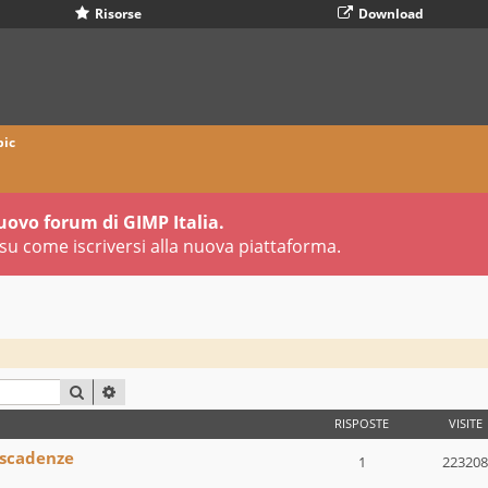
Risorse
Download
pic
uovo forum di GIMP Italia.
su come iscriversi alla nuova piattaforma.
CERCA
RICERCA AVANZATA
RISPOSTE
VISITE
 scadenze
1
223208