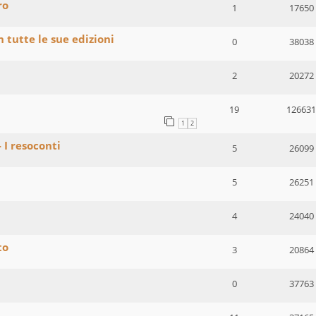
ro
1
17650
n tutte le sue edizioni
0
38038
2
20272
19
126631
1
2
 I resoconti
5
26099
5
26251
4
24040
to
3
20864
0
37763