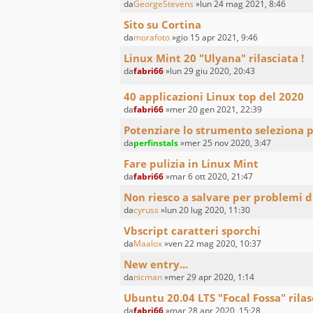
da
GeorgeStevens
»lun 24 mag 2021, 8:46
Sito su Cortina
da
morafoto
»gio 15 apr 2021, 9:46
Linux Mint 20 "Ulyana" rilasciata !
da
fabri66
»lun 29 giu 2020, 20:43
40 applicazioni Linux top del 2020
da
fabri66
»mer 20 gen 2021, 22:39
Potenziare lo strumento seleziona 
da
perfinstals
»mer 25 nov 2020, 3:47
Fare pulizia in Linux Mint
da
fabri66
»mar 6 ott 2020, 21:47
Non riesco a salvare per problemi d
da
cyruss
»lun 20 lug 2020, 11:30
Vbscript caratteri sporchi
da
Maalox
»ven 22 mag 2020, 10:37
New entry...
da
nicman
»mer 29 apr 2020, 1:14
Ubuntu 20.04 LTS "Focal Fossa" rilas
da
fabri66
»mar 28 apr 2020, 15:28