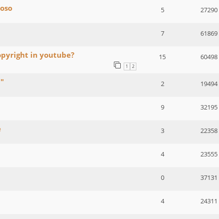
ioso
5
27290
7
61869
opyright in youtube?
15
60498
1
2
8"
2
19494
9
32195
e
3
22358
4
23555
0
37131
4
24311