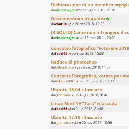
Dichiarazione di un membro orgogl
da
vincenzojrs
»mer 16 gen 2019, 18:36
Disconnessioni frequenti
da
charlie
»gio 20 set 2018, 10:29
[RISOLTO] Come non infrangere il c
da
vincenzojrs
»mar 15 mar 2011, 20:01
Concorso fotografico "FotoFare 201
da
fabri66
»sab 8 set 2018, 15:33
Reduce di photoshop
da
MiltonBlake
»sab 8 set 2018, 14:07
Concorso Fotografico, votate per m
da
Kekko_400D
»mar 31 lug 2018, 13:22
Ubuntu 18.04 rilasciato
da
rgdaroma
»lun 18 giu 2018, 9:34
Linux Mint 19 "Tara" rilasciata
da
fabri66
»lun 9 lug 2018, 21:48
Ubuntu 17.10 rilasciato
da
rgdaroma
»dom 26 nov 2017, 10:56