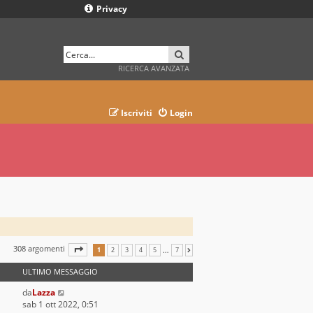
Privacy
CERCA
RICERCA AVANZATA
Iscriviti
Login
308 argomenti
PAGINA
1
DI
7
…
1
2
3
4
5
7
PROSSIMO
ULTIMO MESSAGGIO
da
Lazza
sab 1 ott 2022, 0:51