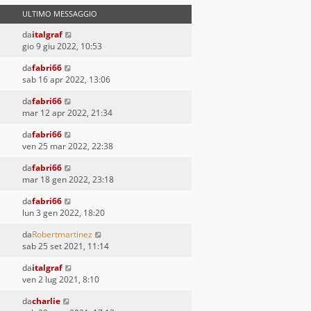
ULTIMO MESSAGGIO
da
italgraf
gio 9 giu 2022, 10:53
da
fabri66
sab 16 apr 2022, 13:06
da
fabri66
mar 12 apr 2022, 21:34
da
fabri66
ven 25 mar 2022, 22:38
da
fabri66
mar 18 gen 2022, 23:18
da
fabri66
lun 3 gen 2022, 18:20
da
Robertmartinez
sab 25 set 2021, 11:14
da
italgraf
ven 2 lug 2021, 8:10
da
charlie