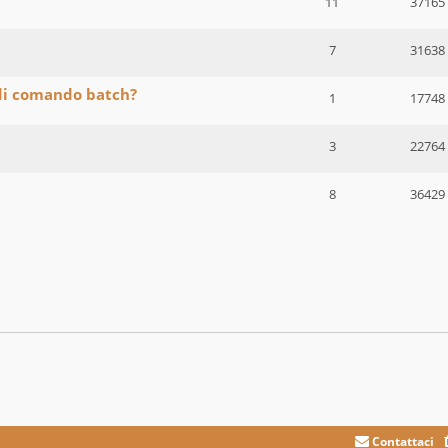
11
37165
7
31638
a di comando batch?
1
17748
3
22764
8
36429
Contattaci