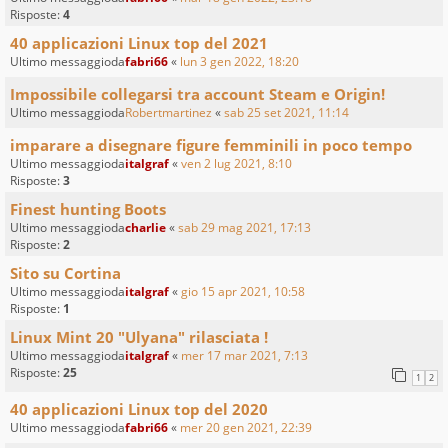
Risposte:
4
40 applicazioni Linux top del 2021
Ultimo messaggioda
fabri66
«
lun 3 gen 2022, 18:20
Impossibile collegarsi tra account Steam e Origin!
Ultimo messaggioda
Robertmartinez
«
sab 25 set 2021, 11:14
imparare a disegnare figure femminili in poco tempo
Ultimo messaggioda
italgraf
«
ven 2 lug 2021, 8:10
Risposte:
3
Finest hunting Boots
Ultimo messaggioda
charlie
«
sab 29 mag 2021, 17:13
Risposte:
2
Sito su Cortina
Ultimo messaggioda
italgraf
«
gio 15 apr 2021, 10:58
Risposte:
1
Linux Mint 20 "Ulyana" rilasciata !
Ultimo messaggioda
italgraf
«
mer 17 mar 2021, 7:13
Risposte:
25
1
2
40 applicazioni Linux top del 2020
Ultimo messaggioda
fabri66
«
mer 20 gen 2021, 22:39