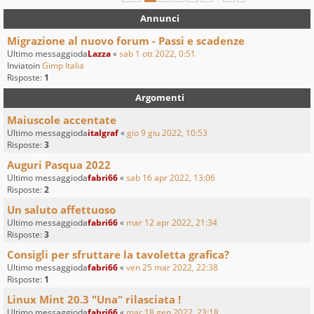
Annunci
Migrazione al nuovo forum - Passi e scadenze
Ultimo messaggioda
Lazza
«
sab 1 ott 2022, 0:51
Inviatoin
Gimp Italia
Risposte:
1
Argomenti
Maiuscole accentate
Ultimo messaggioda
italgraf
«
gio 9 giu 2022, 10:53
Risposte:
3
Auguri Pasqua 2022
Ultimo messaggioda
fabri66
«
sab 16 apr 2022, 13:06
Risposte:
2
Un saluto affettuoso
Ultimo messaggioda
fabri66
«
mar 12 apr 2022, 21:34
Risposte:
3
Consigli per sfruttare la tavoletta grafica?
Ultimo messaggioda
fabri66
«
ven 25 mar 2022, 22:38
Risposte:
1
Linux Mint 20.3 "Una" rilasciata !
Ultimo messaggioda
fabri66
«
mar 18 gen 2022, 23:18