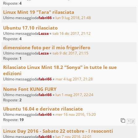
Risposte:
4
Linux Mint 19 "Tara" rilasciata
Ultimo messaggioda
fabri66
«
lun 9 lug 2018, 21:48
Ubuntu 17.10 rilasciato
Ultimo messaggioda
Lazza
«
sab 16 dic 2017, 21:12
Risposte:
4
dimensione foto per il mio frigorifero
Ultimo messaggioda
Lazza
«
sab 9 dic 2017, 21:15
Risposte:
1
Rilasciato Linux Mint 18.2 “Sonya” in tutte le sue
edizioni
Ultimo messaggioda
fabri66
«
mar 4 lug 2017, 21:28
Nome Font KUNG FURY
Ultimo messaggioda
fabri66
«
lun 1 mag 2017, 22:24
Risposte:
2
Ubuntu 16.04 e derivate rilasciate
Ultimo messaggioda
fabri66
«
mer 16 nov 2016, 15:20
Risposte:
19
1
2
Linux Day 2016 - Sabato 22 ottobre - I resoconti
Ultimo messaggioda
fabri66
«
lun 7 nov 2016, 22:01