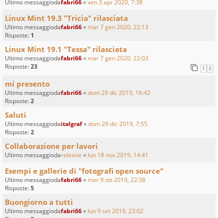
Ultimo messaggioda
fabri66
«
ven 3 apr 2020, 7:38
Linux Mint 19.3 "Tricia" rilasciata
Ultimo messaggioda
fabri66
«
mar 7 gen 2020, 22:13
Risposte:
1
Linux Mint 19.1 "Tessa" rilasciata
Ultimo messaggioda
fabri66
«
mar 7 gen 2020, 22:03
Risposte:
23
1
2
mi presento
Ultimo messaggioda
fabri66
«
dom 29 dic 2019, 16:42
Risposte:
2
Saluti
Ultimo messaggioda
italgraf
«
dom 29 dic 2019, 7:55
Risposte:
2
Collaborazione per lavori
Ultimo messaggioda
releone
«
lun 18 nov 2019, 14:41
Esempi e gallerie di "fotografi open source"
Ultimo messaggioda
fabri66
«
mer 9 ott 2019, 22:38
Risposte:
5
Buongiorno a tutti
Ultimo messaggioda
fabri66
«
lun 9 set 2019, 23:02