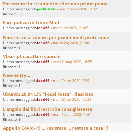
Potenziare lo strumento seleziona primo piano
Ultimo messaggioda
perfinstals
«
ven 27 nov 2020, 12:32
Risposte:
3
Fare pulizia in Linux Mint
Ultimo messaggioda
fabri66
«
mar 6 ott 2020, 21:47
Non riesco a salvare per problemi di protezione
Ultimo messaggioda
fabri66
«
lun 20 lug 2020, 21:06
Risposte:
1
Vbscript caratteri sporchi
Ultimo messaggioda
fabri66
«
ven 22 mag 2020, 16:55
Risposte:
1
New entry...
Ultimo messaggioda
fabri66
«
mer 29 apr 2020, 7:59
Risposte:
1
Ubuntu 20.04 LTS "Focal Fossa" rilasciato
Ultimo messaggioda
fabri66
«
mar 28 apr 2020, 15:28
L'angolo dei libri letti che consigliereste
Ultimo messaggioda
fabri66
«
dom 19 apr 2020, 14:31
Risposte:
9
Appello Covid-19 ... resistete ... restate a casa !!!