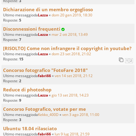
Risposte:
3
Dichiarazione di un membro orgoglioso
Ultimo messaggioda
Lazza
«
dom 20 gen 2019, 18:30
Risposte:
5
Disconnessioni frequenti
Ultimo messaggioda
Lazza
«
mar 2 ott 2018, 13:49
Risposte:
7
[RISOLTO] Come non infrangere il copyright in youtube?
Ultimo messaggioda
Lazza
«
dom 23 set 2018, 21:02
Risposte:
15
1
2
Concorso fotografico "FotoFare 2018"
Ultimo messaggioda
fabri66
«
ven 14 set 2018, 21:12
Risposte:
2
Reduce di photoshop
Ultimo messaggioda
Lazza
«
gio 13 set 2018, 14:23
Risposte:
9
Concorso Fotografico, votate per me
Ultimo messaggioda
Kekko_400D
«
ven 3 ago 2018, 11:00
Risposte:
3
Ubuntu 18.04 rilasciato
Ultimo messaggioda
fabri66
«
lun 9 lug 2018, 21:59