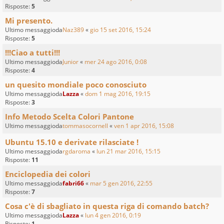
Risposte:
5
Mi presento.
Ultimo messaggioda
Naz389
«
gio 15 set 2016, 15:24
Risposte:
5
!!!Ciao a tutti!!!
Ultimo messaggioda
Junior
«
mer 24 ago 2016, 0:08
Risposte:
4
un quesito mondiale poco conosciuto
Ultimo messaggioda
Lazza
«
dom 1 mag 2016, 19:15
Risposte:
3
Info Metodo Scelta Colori Pantone
Ultimo messaggioda
tommasocornell
«
ven 1 apr 2016, 15:08
Ubuntu 15.10 e derivate rilasciate !
Ultimo messaggioda
rgdaroma
«
lun 21 mar 2016, 15:15
Risposte:
11
Enciclopedia dei colori
Ultimo messaggioda
fabri66
«
mar 5 gen 2016, 22:55
Risposte:
7
Cosa c'è di sbagliato in questa riga di comando batch?
Ultimo messaggioda
Lazza
«
lun 4 gen 2016, 0:19
Risposte:
1