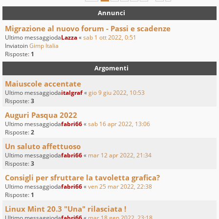
Annunci
Migrazione al nuovo forum - Passi e scadenze
Ultimo messaggioda
Lazza
«
sab 1 ott 2022, 0:51
Inviatoin
Gimp Italia
Risposte:
1
Argomenti
Maiuscole accentate
Ultimo messaggioda
italgraf
«
gio 9 giu 2022, 10:53
Risposte:
3
Auguri Pasqua 2022
Ultimo messaggioda
fabri66
«
sab 16 apr 2022, 13:06
Risposte:
2
Un saluto affettuoso
Ultimo messaggioda
fabri66
«
mar 12 apr 2022, 21:34
Risposte:
3
Consigli per sfruttare la tavoletta grafica?
Ultimo messaggioda
fabri66
«
ven 25 mar 2022, 22:38
Risposte:
1
Linux Mint 20.3 "Una" rilasciata !
Ultimo messaggioda
fabri66
«
mar 18 gen 2022, 23:18