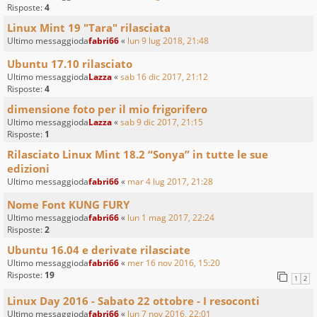
Risposte:
4
Linux Mint 19 "Tara" rilasciata
Ultimo messaggioda
fabri66
«
lun 9 lug 2018, 21:48
Ubuntu 17.10 rilasciato
Ultimo messaggioda
Lazza
«
sab 16 dic 2017, 21:12
Risposte:
4
dimensione foto per il mio frigorifero
Ultimo messaggioda
Lazza
«
sab 9 dic 2017, 21:15
Risposte:
1
Rilasciato Linux Mint 18.2 “Sonya” in tutte le sue
edizioni
Ultimo messaggioda
fabri66
«
mar 4 lug 2017, 21:28
Nome Font KUNG FURY
Ultimo messaggioda
fabri66
«
lun 1 mag 2017, 22:24
Risposte:
2
Ubuntu 16.04 e derivate rilasciate
Ultimo messaggioda
fabri66
«
mer 16 nov 2016, 15:20
Risposte:
19
1
2
Linux Day 2016 - Sabato 22 ottobre - I resoconti
Ultimo messaggioda
fabri66
«
lun 7 nov 2016, 22:01