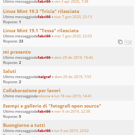
Ultimo messaggioda
fabri66
«
ven 3 apr 2020, 7:38
Linux Mint 19.3 "Tricia" rilasciata
Ultimo messaggioda
fabri66
«
mar 7 gen 2020, 22:13
Risposte:
1
Linux Mint 19.1 "Tessa" rilasciata
Ultimo messaggioda
fabri66
«
mar 7 gen 2020, 22:03
Risposte:
23
1
2
mi presento
Ultimo messaggioda
fabri66
«
dom 29 dic 2019, 16:42
Risposte:
2
Saluti
Ultimo messaggioda
italgraf
«
dom 29 dic 2019, 7:55
Risposte:
2
Collaborazione per lavori
Ultimo messaggioda
releone
«
lun 18 nov 2019, 14:41
Esempi e gallerie di "fotografi open source"
Ultimo messaggioda
fabri66
«
mer 9 ott 2019, 22:38
Risposte:
5
Buongiorno a tutti
Ultimo messaggioda
fabri66
«
lun 9 set 2019, 23:02