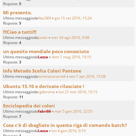
Risposte:
5
Mi presento.
Ultimo messaggioda
Naz389
«
gio 15 set 2016, 15:24
Risposte:
5
!!!Ciao a tutti!!!
Ultimo messaggioda
Junior
«
mer 24 ago 2016, 0:08
Risposte:
4
un quesito mondiale poco conosciuto
Ultimo messaggioda
Lazza
«
dom 1 mag 2016, 19:15
Risposte:
3
Info Metodo Scelta Colori Pantone
Ultimo messaggioda
tommasocornell
«
ven 1 apr 2016, 15:08
Ubuntu 15.10 e derivate rilasciate !
Ultimo messaggioda
rgdaroma
«
lun 21 mar 2016, 15:15
Risposte:
11
Enciclopedia dei colori
Ultimo messaggioda
fabri66
«
mar 5 gen 2016, 22:55
Risposte:
7
Cosa c'è di sbagliato in questa riga di comando batch?
Ultimo messaggioda
Lazza
«
lun 4 gen 2016, 0:19
Risposte:
1