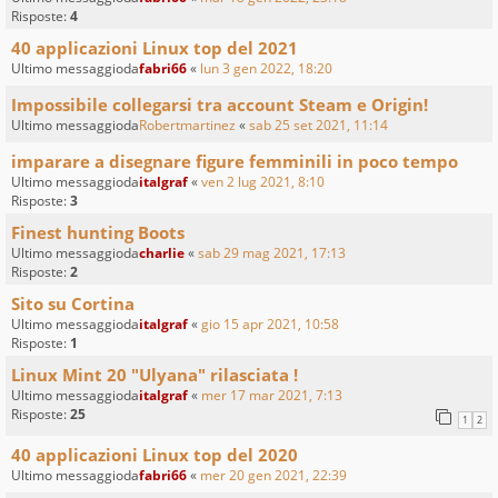
Risposte:
4
40 applicazioni Linux top del 2021
Ultimo messaggioda
fabri66
«
lun 3 gen 2022, 18:20
Impossibile collegarsi tra account Steam e Origin!
Ultimo messaggioda
Robertmartinez
«
sab 25 set 2021, 11:14
imparare a disegnare figure femminili in poco tempo
Ultimo messaggioda
italgraf
«
ven 2 lug 2021, 8:10
Risposte:
3
Finest hunting Boots
Ultimo messaggioda
charlie
«
sab 29 mag 2021, 17:13
Risposte:
2
Sito su Cortina
Ultimo messaggioda
italgraf
«
gio 15 apr 2021, 10:58
Risposte:
1
Linux Mint 20 "Ulyana" rilasciata !
Ultimo messaggioda
italgraf
«
mer 17 mar 2021, 7:13
Risposte:
25
1
2
40 applicazioni Linux top del 2020
Ultimo messaggioda
fabri66
«
mer 20 gen 2021, 22:39