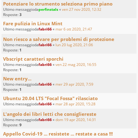
Potenziare lo strumento seleziona primo piano
Ultimo messaggioda
perfinstals
«
ven 27 nov 2020, 12:32
Risposte:
3
Fare pulizia in Linux Mint
Ultimo messaggioda
fabri66
«
mar 6 ott 2020, 21:47
Non riesco a salvare per problemi di protezione
Ultimo messaggioda
fabri66
«
lun 20 lug 2020, 21:06
Risposte:
1
Vbscript caratteri sporchi
Ultimo messaggioda
fabri66
«
ven 22 mag 2020, 16:55
Risposte:
1
New entry...
Ultimo messaggioda
fabri66
«
mer 29 apr 2020, 7:59
Risposte:
1
Ubuntu 20.04 LTS "Focal Fossa" rilasciato
Ultimo messaggioda
fabri66
«
mar 28 apr 2020, 15:28
L'angolo dei libri letti che consigliereste
Ultimo messaggioda
fabri66
«
dom 19 apr 2020, 14:31
Risposte:
9
Appello Covid-19 ... resistete ... restate a casa !!!