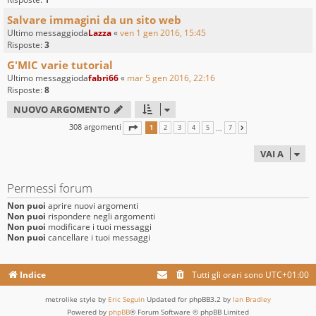
Salvare immagini da un sito web
Ultimo messaggioda
Lazza
«
ven 1 gen 2016, 15:45
Risposte:
3
G'MIC varie tutorial
Ultimo messaggioda
fabri66
«
mar 5 gen 2016, 22:16
Risposte:
8
NUOVO ARGOMENTO
308 argomenti
PAGINA
1
DI
7
…
1
2
3
4
5
7
PROSSIMO
VAI A
Permessi forum
Non puoi
aprire nuovi argomenti
Non puoi
rispondere negli argomenti
Non puoi
modificare i tuoi messaggi
Non puoi
cancellare i tuoi messaggi
Indice
Tutti gli orari sono
UTC+01:00
metrolike style by
Eric Seguin
Updated for phpBB3.2 by
Ian Bradley
Powered by
phpBB
® Forum Software © phpBB Limited