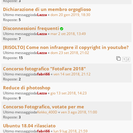
Risposte:
3
Dichiarazione di un membro orgoglioso
Ultimo messaggioda
Lazza
«
dom 20 gen 2019, 18:30
Risposte:
5
Disconnessioni frequenti
Ultimo messaggioda
Lazza
«
mar 2 ott 2018, 13:49
Risposte:
7
[RISOLTO] Come non infrangere il copyright in youtube?
Ultimo messaggioda
Lazza
«
dom 23 set 2018, 21:02
Risposte:
15
1
2
Concorso fotografico "FotoFare 2018"
Ultimo messaggioda
fabri66
«
ven 14 set 2018, 21:12
Risposte:
2
Reduce di photoshop
Ultimo messaggioda
Lazza
«
gio 13 set 2018, 14:23
Risposte:
9
Concorso Fotografico, votate per me
Ultimo messaggioda
Kekko_400D
«
ven 3 ago 2018, 11:00
Risposte:
3
Ubuntu 18.04 rilasciato
Ultimo messaggioda
fabri66
«
lun 9 lug 2018, 21:59