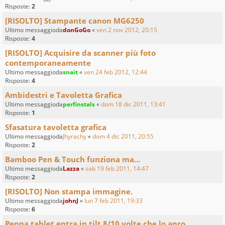
Risposte:
2
[RISOLTO] Stampante canon MG6250
Ultimo messaggioda
donGoGo
«
ven 2 nov 2012, 20:15
Risposte:
4
[RISOLTO] Acquisire da scanner più foto
contemporaneamente
Ultimo messaggioda
snait
«
ven 24 feb 2012, 12:44
Risposte:
4
Ambidestri e Tavoletta Grafica
Ultimo messaggioda
perfinstals
«
dom 18 dic 2011, 13:41
Risposte:
1
Sfasatura tavoletta grafica
Ultimo messaggioda
Jhyrachy
«
dom 4 dic 2011, 20:55
Risposte:
2
Bamboo Pen & Touch funziona ma...
Ultimo messaggioda
Lazza
«
sab 19 feb 2011, 14:47
Risposte:
2
[RISOLTO] Non stampa immagine.
Ultimo messaggioda
johnJ
«
lun 7 feb 2011, 19:33
Risposte:
6
Penna tablet entra in tilt 8/10 volte che lo apro