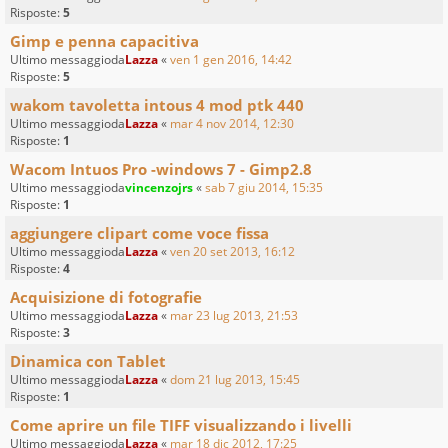
Risposte:
5
Gimp e penna capacitiva
Ultimo messaggioda
Lazza
«
ven 1 gen 2016, 14:42
Risposte:
5
wakom tavoletta intous 4 mod ptk 440
Ultimo messaggioda
Lazza
«
mar 4 nov 2014, 12:30
Risposte:
1
Wacom Intuos Pro -windows 7 - Gimp2.8
Ultimo messaggioda
vincenzojrs
«
sab 7 giu 2014, 15:35
Risposte:
1
aggiungere clipart come voce fissa
Ultimo messaggioda
Lazza
«
ven 20 set 2013, 16:12
Risposte:
4
Acquisizione di fotografie
Ultimo messaggioda
Lazza
«
mar 23 lug 2013, 21:53
Risposte:
3
Dinamica con Tablet
Ultimo messaggioda
Lazza
«
dom 21 lug 2013, 15:45
Risposte:
1
Come aprire un file TIFF visualizzando i livelli
Ultimo messaggioda
Lazza
«
mar 18 dic 2012, 17:25