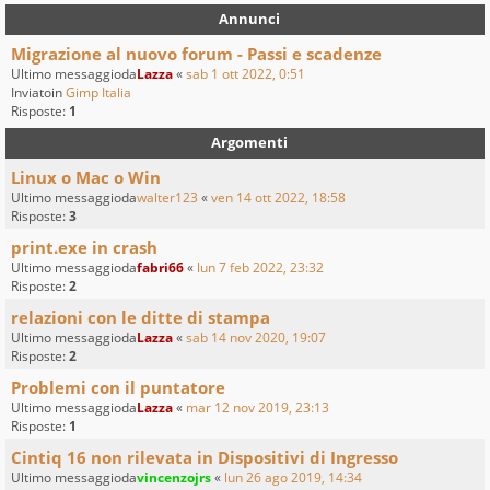
Annunci
Migrazione al nuovo forum - Passi e scadenze
Ultimo messaggioda
Lazza
«
sab 1 ott 2022, 0:51
Inviatoin
Gimp Italia
Risposte:
1
Argomenti
Linux o Mac o Win
Ultimo messaggioda
walter123
«
ven 14 ott 2022, 18:58
Risposte:
3
print.exe in crash
Ultimo messaggioda
fabri66
«
lun 7 feb 2022, 23:32
Risposte:
2
relazioni con le ditte di stampa
Ultimo messaggioda
Lazza
«
sab 14 nov 2020, 19:07
Risposte:
2
Problemi con il puntatore
Ultimo messaggioda
Lazza
«
mar 12 nov 2019, 23:13
Risposte:
1
Cintiq 16 non rilevata in Dispositivi di Ingresso
Ultimo messaggioda
vincenzojrs
«
lun 26 ago 2019, 14:34