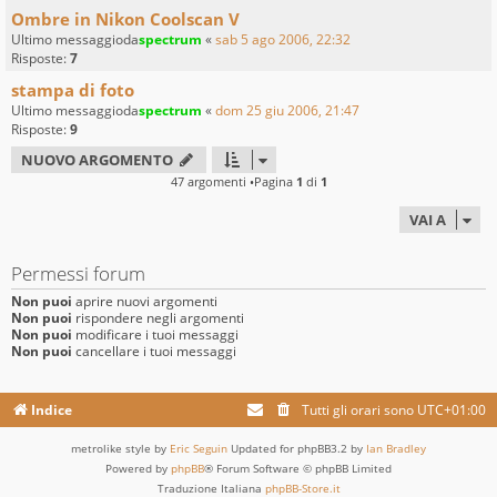
Ombre in Nikon Coolscan V
Ultimo messaggioda
spectrum
«
sab 5 ago 2006, 22:32
Risposte:
7
stampa di foto
Ultimo messaggioda
spectrum
«
dom 25 giu 2006, 21:47
Risposte:
9
NUOVO ARGOMENTO
47 argomenti •Pagina
1
di
1
VAI A
Permessi forum
Non puoi
aprire nuovi argomenti
Non puoi
rispondere negli argomenti
Non puoi
modificare i tuoi messaggi
Non puoi
cancellare i tuoi messaggi
Indice
Tutti gli orari sono
UTC+01:00
metrolike style by
Eric Seguin
Updated for phpBB3.2 by
Ian Bradley
Powered by
phpBB
® Forum Software © phpBB Limited
Traduzione Italiana
phpBB-Store.it