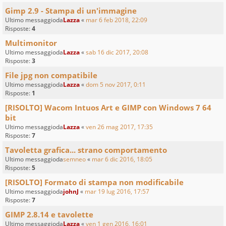
Gimp 2.9 - Stampa di un'immagine
Ultimo messaggioda
Lazza
«
mar 6 feb 2018, 22:09
Risposte:
4
Multimonitor
Ultimo messaggioda
Lazza
«
sab 16 dic 2017, 20:08
Risposte:
3
File jpg non compatibile
Ultimo messaggioda
Lazza
«
dom 5 nov 2017, 0:11
Risposte:
1
[RISOLTO] Wacom Intuos Art e GIMP con Windows 7 64
bit
Ultimo messaggioda
Lazza
«
ven 26 mag 2017, 17:35
Risposte:
7
Tavoletta grafica... strano comportamento
Ultimo messaggioda
semneo
«
mar 6 dic 2016, 18:05
Risposte:
5
[RISOLTO] Formato di stampa non modificabile
Ultimo messaggioda
johnJ
«
mar 19 lug 2016, 17:57
Risposte:
7
GIMP 2.8.14 e tavolette
Ultimo messaggioda
Lazza
«
ven 1 gen 2016, 16:01