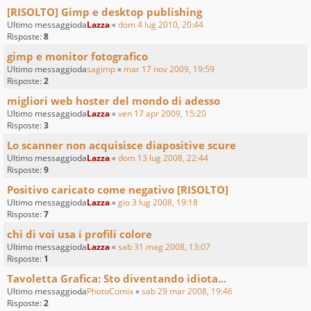
[RISOLTO] Gimp e desktop publishing
Ultimo messaggioda
Lazza
«
dom 4 lug 2010, 20:44
Risposte:
8
gimp e monitor fotografico
Ultimo messaggioda
sagimp
«
mar 17 nov 2009, 19:59
Risposte:
2
migliori web hoster del mondo di adesso
Ultimo messaggioda
Lazza
«
ven 17 apr 2009, 15:20
Risposte:
3
Lo scanner non acquisisce diapositive scure
Ultimo messaggioda
Lazza
«
dom 13 lug 2008, 22:44
Risposte:
9
Positivo caricato come negativo [RISOLTO]
Ultimo messaggioda
Lazza
«
gio 3 lug 2008, 19:18
Risposte:
7
chi di voi usa i profili colore
Ultimo messaggioda
Lazza
«
sab 31 mag 2008, 13:07
Risposte:
1
Tavoletta Grafica: Sto diventando idiota...
Ultimo messaggioda
PhotoComix
«
sab 29 mar 2008, 19:46
Risposte:
2