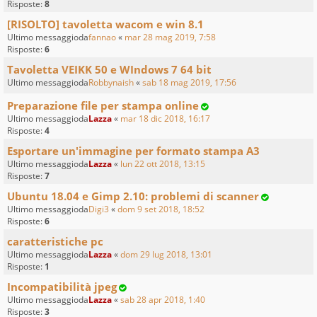
Risposte:
8
[RISOLTO] tavoletta wacom e win 8.1
Ultimo messaggioda
fannao
«
mar 28 mag 2019, 7:58
Risposte:
6
Tavoletta VEIKK 50 e WIndows 7 64 bit
Ultimo messaggioda
Robbynaish
«
sab 18 mag 2019, 17:56
Preparazione file per stampa online
Ultimo messaggioda
Lazza
«
mar 18 dic 2018, 16:17
Risposte:
4
Esportare un'immagine per formato stampa A3
Ultimo messaggioda
Lazza
«
lun 22 ott 2018, 13:15
Risposte:
7
Ubuntu 18.04 e Gimp 2.10: problemi di scanner
Ultimo messaggioda
Digi3
«
dom 9 set 2018, 18:52
Risposte:
6
caratteristiche pc
Ultimo messaggioda
Lazza
«
dom 29 lug 2018, 13:01
Risposte:
1
Incompatibilità jpeg
Ultimo messaggioda
Lazza
«
sab 28 apr 2018, 1:40
Risposte:
3