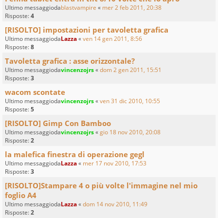
Ultimo messaggioda
blastvampire
«
mer 2 feb 2011, 20:38
Risposte:
4
[RISOLTO] impostazioni per tavoletta grafica
Ultimo messaggioda
Lazza
«
ven 14 gen 2011, 8:56
Risposte:
8
Tavoletta grafica : asse orizzontale?
Ultimo messaggioda
vincenzojrs
«
dom 2 gen 2011, 15:51
Risposte:
3
wacom scontate
Ultimo messaggioda
vincenzojrs
«
ven 31 dic 2010, 10:55
Risposte:
5
[RISOLTO] Gimp Con Bamboo
Ultimo messaggioda
vincenzojrs
«
gio 18 nov 2010, 20:08
Risposte:
2
la malefica finestra di operazione gegl
Ultimo messaggioda
Lazza
«
mer 17 nov 2010, 17:53
Risposte:
3
[RISOLTO]Stampare 4 o più volte l'immagine nel mio
foglio A4
Ultimo messaggioda
Lazza
«
dom 14 nov 2010, 11:49
Risposte:
2