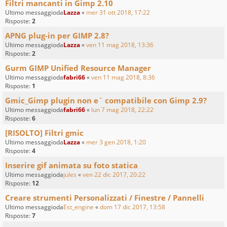
Filtri mancanti in Gimp 2.10
Ultimo messaggioda
Lazza
«
mer 31 ott 2018, 17:22
Risposte:
2
APNG plug-in per GIMP 2.8?
Ultimo messaggioda
Lazza
«
ven 11 mag 2018, 13:36
Risposte:
2
Gurm GIMP Unified Resource Manager
Ultimo messaggioda
fabri66
«
ven 11 mag 2018, 8:36
Risposte:
1
Gmic_Gimp plugin non e` compatibile con Gimp 2.9?
Ultimo messaggioda
fabri66
«
lun 7 mag 2018, 22:22
Risposte:
6
[RISOLTO] Filtri gmic
Ultimo messaggioda
Lazza
«
mer 3 gen 2018, 1:20
Risposte:
4
Inserire gif animata su foto statica
Ultimo messaggioda
jules
«
ven 22 dic 2017, 20:22
Risposte:
12
Creare strumenti Personalizzati / Finestre / Pannelli
Ultimo messaggioda
Est_engine
«
dom 17 dic 2017, 13:58
Risposte:
7