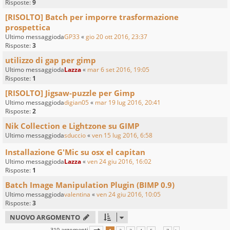
Risposte:
9
[RISOLTO] Batch per imporre trasformazione
prospettica
Ultimo messaggioda
GP33
«
gio 20 ott 2016, 23:37
Risposte:
3
utilizzo di gap per gimp
Ultimo messaggioda
Lazza
«
mar 6 set 2016, 19:05
Risposte:
1
[RISOLTO] Jigsaw-puzzle per Gimp
Ultimo messaggioda
digian05
«
mar 19 lug 2016, 20:41
Risposte:
2
Nik Collection e Lightzone su GIMP
Ultimo messaggioda
sduccio
«
ven 15 lug 2016, 6:58
Installazione G'Mic su osx el capitan
Ultimo messaggioda
Lazza
«
ven 24 giu 2016, 16:02
Risposte:
1
Batch Image Manipulation Plugin (BIMP 0.9)
Ultimo messaggioda
valentina
«
ven 24 giu 2016, 10:05
Risposte:
3
NUOVO ARGOMENTO