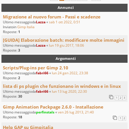
Annunci
Migrazione al nuovo forum - Passi e scadenze
Ultimo messaggioda
Lazza
«
sab 1 ott 2022, 0:51
Inviatoin
Gimp Italia
Risposte:
1
[GUIDA] Elaborazione batch: modificare molte immagini
Ultimo messaggioda
Lazza
«
lun 19 giu 2017, 18:06
Risposte:
3
Argomenti
Scripts/Plug-ins per Gimp 2.10
Ultimo messaggioda
fabri66
«
lun 24 gen 2022, 23:38
Risposte:
2
lista di ps plugin che funzionano in windows e in linux
Ultimo messaggioda
fabri66
«
lun 13 lug 2020, 22:30
Risposte:
30
1
2
3
Gimp Animation Packpage 2.6.0 - Installazione
Ultimo messaggioda
perfinstals
«
ven 26 lug 2013, 21:40
Risposte:
18
1
2
Help GAP su Gimpitalia