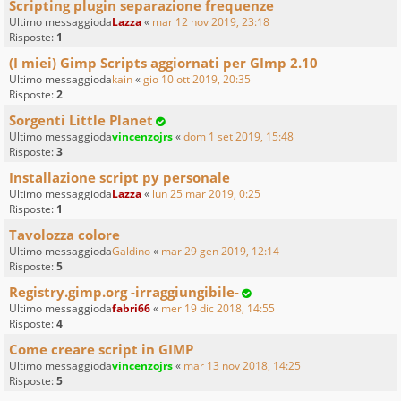
Scripting plugin separazione frequenze
Ultimo messaggioda
Lazza
«
mar 12 nov 2019, 23:18
Risposte:
1
(I miei) Gimp Scripts aggiornati per GImp 2.10
Ultimo messaggioda
kain
«
gio 10 ott 2019, 20:35
Risposte:
2
Sorgenti Little Planet
Ultimo messaggioda
vincenzojrs
«
dom 1 set 2019, 15:48
Risposte:
3
Installazione script py personale
Ultimo messaggioda
Lazza
«
lun 25 mar 2019, 0:25
Risposte:
1
Tavolozza colore
Ultimo messaggioda
Galdino
«
mar 29 gen 2019, 12:14
Risposte:
5
Registry.gimp.org -irraggiungibile-
Ultimo messaggioda
fabri66
«
mer 19 dic 2018, 14:55
Risposte:
4
Come creare script in GIMP
Ultimo messaggioda
vincenzojrs
«
mar 13 nov 2018, 14:25
Risposte:
5