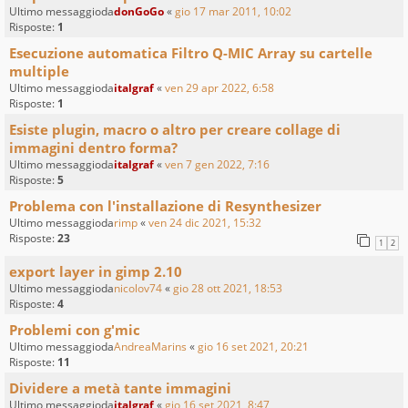
Ultimo messaggioda
donGoGo
«
gio 17 mar 2011, 10:02
Risposte:
1
Esecuzione automatica Filtro Q-MIC Array su cartelle
multiple
Ultimo messaggioda
italgraf
«
ven 29 apr 2022, 6:58
Risposte:
1
Esiste plugin, macro o altro per creare collage di
immagini dentro forma?
Ultimo messaggioda
italgraf
«
ven 7 gen 2022, 7:16
Risposte:
5
Problema con l'installazione di Resynthesizer
Ultimo messaggioda
rimp
«
ven 24 dic 2021, 15:32
Risposte:
23
1
2
export layer in gimp 2.10
Ultimo messaggioda
nicolov74
«
gio 28 ott 2021, 18:53
Risposte:
4
Problemi con g'mic
Ultimo messaggioda
AndreaMarins
«
gio 16 set 2021, 20:21
Risposte:
11
Dividere a metà tante immagini
Ultimo messaggioda
italgraf
«
gio 16 set 2021, 8:47