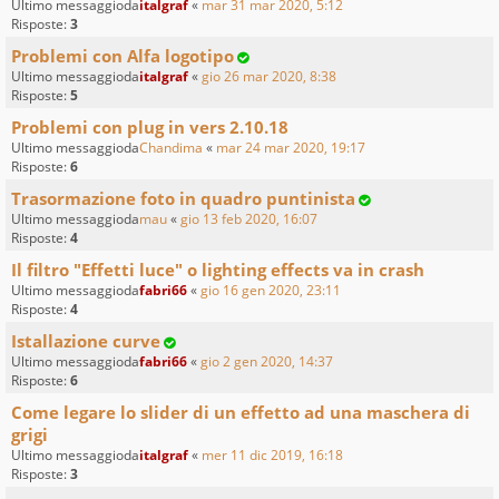
Ultimo messaggioda
italgraf
«
mar 31 mar 2020, 5:12
Risposte:
3
Problemi con Alfa logotipo
Ultimo messaggioda
italgraf
«
gio 26 mar 2020, 8:38
Risposte:
5
Problemi con plug in vers 2.10.18
Ultimo messaggioda
Chandima
«
mar 24 mar 2020, 19:17
Risposte:
6
Trasormazione foto in quadro puntinista
Ultimo messaggioda
mau
«
gio 13 feb 2020, 16:07
Risposte:
4
Il filtro "Effetti luce" o lighting effects va in crash
Ultimo messaggioda
fabri66
«
gio 16 gen 2020, 23:11
Risposte:
4
Istallazione curve
Ultimo messaggioda
fabri66
«
gio 2 gen 2020, 14:37
Risposte:
6
Come legare lo slider di un effetto ad una maschera di
grigi
Ultimo messaggioda
italgraf
«
mer 11 dic 2019, 16:18
Risposte:
3