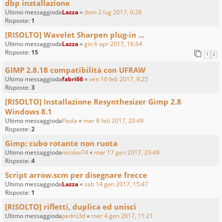
dbp installazione
Ultimo messaggioda
Lazza
«
dom 2 lug 2017, 0:28
Risposte:
1
[RISOLTO] Wavelet Sharpen plug-in ...
Ultimo messaggioda
Lazza
«
gio 6 apr 2017, 16:54
Risposte:
15
1
2
GIMP 2.8.18 compatibilità con UFRAW
Ultimo messaggioda
fabri66
«
ven 10 feb 2017, 9:25
Risposte:
3
[RISOLTO] Installazione Resynthesizer Gimp 2.8
Windows 8.1
Ultimo messaggioda
Paola
«
mer 8 feb 2017, 20:49
Risposte:
2
Gimp: cubo rotante non ruota
Ultimo messaggioda
nicolov74
«
mar 17 gen 2017, 20:49
Risposte:
4
Script arrow.scm per disegnare frecce
Ultimo messaggioda
Lazza
«
sab 14 gen 2017, 15:47
Risposte:
1
[RISOLTO] rifletti, duplica ed unisci
Ultimo messaggioda
pedro3d
«
mer 4 gen 2017, 11:21