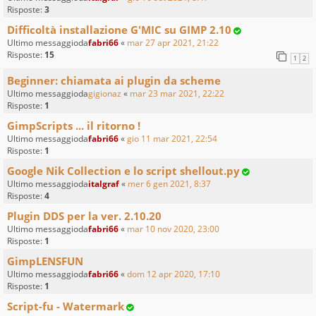
Risposte:
3
Difficoltà installazione G'MIC su GIMP 2.10
Ultimo messaggioda
fabri66
«
mar 27 apr 2021, 21:22
Risposte:
15
1
2
Beginner: chiamata ai plugin da scheme
Ultimo messaggioda
gigionaz
«
mar 23 mar 2021, 22:22
Risposte:
1
GimpScripts ... il ritorno !
Ultimo messaggioda
fabri66
«
gio 11 mar 2021, 22:54
Risposte:
1
Google Nik Collection e lo script shellout.py
Ultimo messaggioda
italgraf
«
mer 6 gen 2021, 8:37
Risposte:
4
Plugin DDS per la ver. 2.10.20
Ultimo messaggioda
fabri66
«
mar 10 nov 2020, 23:00
Risposte:
1
GimpLENSFUN
Ultimo messaggioda
fabri66
«
dom 12 apr 2020, 17:10
Risposte:
1
Script-fu - Watermark