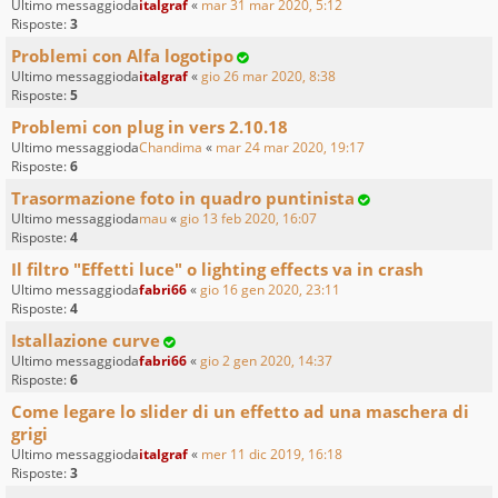
Ultimo messaggioda
italgraf
«
mar 31 mar 2020, 5:12
Risposte:
3
Problemi con Alfa logotipo
Ultimo messaggioda
italgraf
«
gio 26 mar 2020, 8:38
Risposte:
5
Problemi con plug in vers 2.10.18
Ultimo messaggioda
Chandima
«
mar 24 mar 2020, 19:17
Risposte:
6
Trasormazione foto in quadro puntinista
Ultimo messaggioda
mau
«
gio 13 feb 2020, 16:07
Risposte:
4
Il filtro "Effetti luce" o lighting effects va in crash
Ultimo messaggioda
fabri66
«
gio 16 gen 2020, 23:11
Risposte:
4
Istallazione curve
Ultimo messaggioda
fabri66
«
gio 2 gen 2020, 14:37
Risposte:
6
Come legare lo slider di un effetto ad una maschera di
grigi
Ultimo messaggioda
italgraf
«
mer 11 dic 2019, 16:18
Risposte:
3