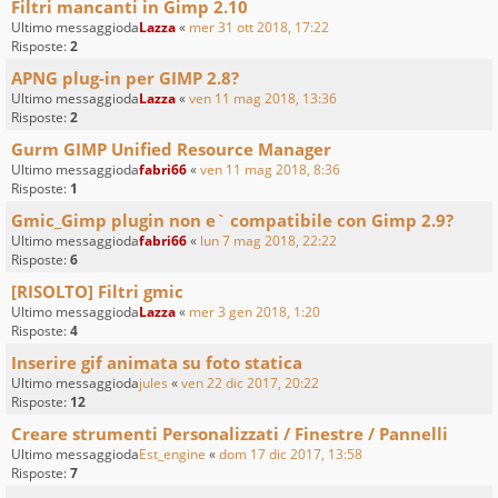
Filtri mancanti in Gimp 2.10
Ultimo messaggioda
Lazza
«
mer 31 ott 2018, 17:22
Risposte:
2
APNG plug-in per GIMP 2.8?
Ultimo messaggioda
Lazza
«
ven 11 mag 2018, 13:36
Risposte:
2
Gurm GIMP Unified Resource Manager
Ultimo messaggioda
fabri66
«
ven 11 mag 2018, 8:36
Risposte:
1
Gmic_Gimp plugin non e` compatibile con Gimp 2.9?
Ultimo messaggioda
fabri66
«
lun 7 mag 2018, 22:22
Risposte:
6
[RISOLTO] Filtri gmic
Ultimo messaggioda
Lazza
«
mer 3 gen 2018, 1:20
Risposte:
4
Inserire gif animata su foto statica
Ultimo messaggioda
jules
«
ven 22 dic 2017, 20:22
Risposte:
12
Creare strumenti Personalizzati / Finestre / Pannelli
Ultimo messaggioda
Est_engine
«
dom 17 dic 2017, 13:58
Risposte:
7