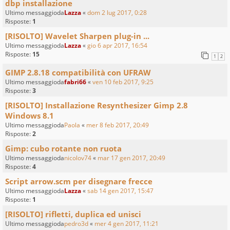
dbp installazione
Ultimo messaggioda
Lazza
«
dom 2 lug 2017, 0:28
Risposte:
1
[RISOLTO] Wavelet Sharpen plug-in ...
Ultimo messaggioda
Lazza
«
gio 6 apr 2017, 16:54
Risposte:
15
1
2
GIMP 2.8.18 compatibilità con UFRAW
Ultimo messaggioda
fabri66
«
ven 10 feb 2017, 9:25
Risposte:
3
[RISOLTO] Installazione Resynthesizer Gimp 2.8
Windows 8.1
Ultimo messaggioda
Paola
«
mer 8 feb 2017, 20:49
Risposte:
2
Gimp: cubo rotante non ruota
Ultimo messaggioda
nicolov74
«
mar 17 gen 2017, 20:49
Risposte:
4
Script arrow.scm per disegnare frecce
Ultimo messaggioda
Lazza
«
sab 14 gen 2017, 15:47
Risposte:
1
[RISOLTO] rifletti, duplica ed unisci
Ultimo messaggioda
pedro3d
«
mer 4 gen 2017, 11:21