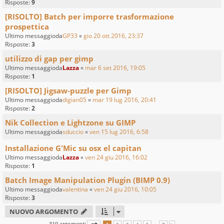
Risposte:
9
[RISOLTO] Batch per imporre trasformazione
prospettica
Ultimo messaggioda
GP33
«
gio 20 ott 2016, 23:37
Risposte:
3
utilizzo di gap per gimp
Ultimo messaggioda
Lazza
«
mar 6 set 2016, 19:05
Risposte:
1
[RISOLTO] Jigsaw-puzzle per Gimp
Ultimo messaggioda
digian05
«
mar 19 lug 2016, 20:41
Risposte:
2
Nik Collection e Lightzone su GIMP
Ultimo messaggioda
sduccio
«
ven 15 lug 2016, 6:58
Installazione G'Mic su osx el capitan
Ultimo messaggioda
Lazza
«
ven 24 giu 2016, 16:02
Risposte:
1
Batch Image Manipulation Plugin (BIMP 0.9)
Ultimo messaggioda
valentina
«
ven 24 giu 2016, 10:05
Risposte:
3
NUOVO ARGOMENTO