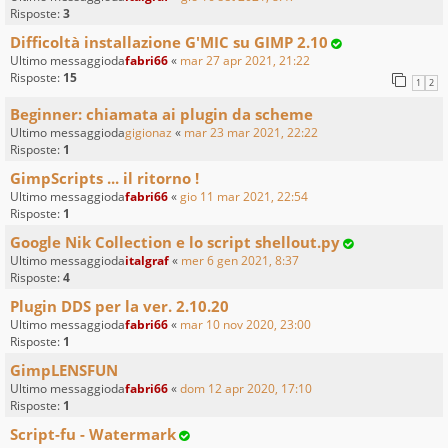
Risposte:
3
Difficoltà installazione G'MIC su GIMP 2.10
Ultimo messaggioda
fabri66
«
mar 27 apr 2021, 21:22
Risposte:
15
1
2
Beginner: chiamata ai plugin da scheme
Ultimo messaggioda
gigionaz
«
mar 23 mar 2021, 22:22
Risposte:
1
GimpScripts ... il ritorno !
Ultimo messaggioda
fabri66
«
gio 11 mar 2021, 22:54
Risposte:
1
Google Nik Collection e lo script shellout.py
Ultimo messaggioda
italgraf
«
mer 6 gen 2021, 8:37
Risposte:
4
Plugin DDS per la ver. 2.10.20
Ultimo messaggioda
fabri66
«
mar 10 nov 2020, 23:00
Risposte:
1
GimpLENSFUN
Ultimo messaggioda
fabri66
«
dom 12 apr 2020, 17:10
Risposte:
1
Script-fu - Watermark