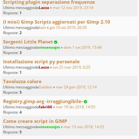
Scripting plugin separazione frequenze
Ultimo messaggioda
Lazza
«
mar 12 nov 2019, 23:18
Risposte:
1
(I miei) Gimp Scripts aggiornati per GImp 2.10
Ultimo messaggioda
kain
«
gio 10 ott 2019, 20:35
Risposte:
2
Sorgenti Little Planet
Ultimo messaggioda
vincenzojrs
«
dom 1 set 2019, 15:48
Risposte:
3
Installazione script py personale
Ultimo messaggioda
Lazza
«
lun 25 mar 2019, 0:25
Risposte:
1
Tavolozza colore
Ultimo messaggioda
Galdino
«
mar 29 gen 2019, 12:14
Risposte:
5
Registry.gimp.org -irraggiungibile-
Ultimo messaggioda
fabri66
«
mer 19 dic 2018, 14:55
Risposte:
4
Come creare script in GIMP
Ultimo messaggioda
vincenzojrs
«
mar 13 nov 2018, 14:25
Risposte:
5