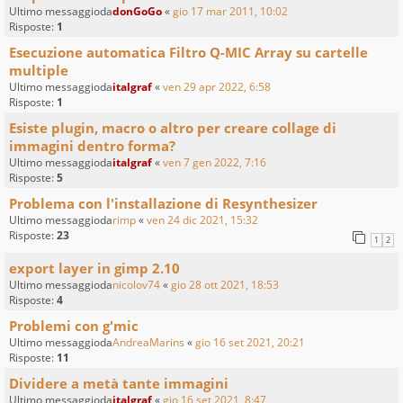
Ultimo messaggioda
donGoGo
«
gio 17 mar 2011, 10:02
Risposte:
1
Esecuzione automatica Filtro Q-MIC Array su cartelle
multiple
Ultimo messaggioda
italgraf
«
ven 29 apr 2022, 6:58
Risposte:
1
Esiste plugin, macro o altro per creare collage di
immagini dentro forma?
Ultimo messaggioda
italgraf
«
ven 7 gen 2022, 7:16
Risposte:
5
Problema con l'installazione di Resynthesizer
Ultimo messaggioda
rimp
«
ven 24 dic 2021, 15:32
Risposte:
23
1
2
export layer in gimp 2.10
Ultimo messaggioda
nicolov74
«
gio 28 ott 2021, 18:53
Risposte:
4
Problemi con g'mic
Ultimo messaggioda
AndreaMarins
«
gio 16 set 2021, 20:21
Risposte:
11
Dividere a metà tante immagini
Ultimo messaggioda
italgraf
«
gio 16 set 2021, 8:47