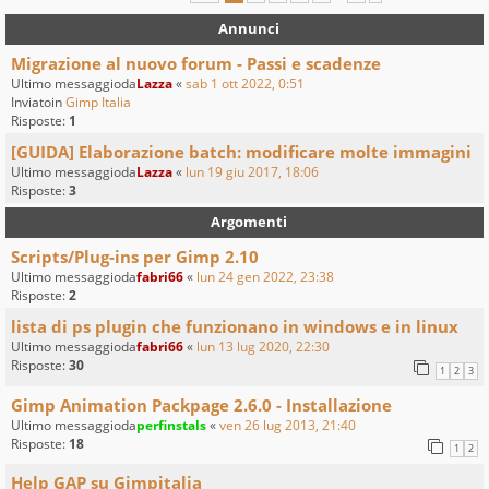
Annunci
Migrazione al nuovo forum - Passi e scadenze
Ultimo messaggioda
Lazza
«
sab 1 ott 2022, 0:51
Inviatoin
Gimp Italia
Risposte:
1
[GUIDA] Elaborazione batch: modificare molte immagini
Ultimo messaggioda
Lazza
«
lun 19 giu 2017, 18:06
Risposte:
3
Argomenti
Scripts/Plug-ins per Gimp 2.10
Ultimo messaggioda
fabri66
«
lun 24 gen 2022, 23:38
Risposte:
2
lista di ps plugin che funzionano in windows e in linux
Ultimo messaggioda
fabri66
«
lun 13 lug 2020, 22:30
Risposte:
30
1
2
3
Gimp Animation Packpage 2.6.0 - Installazione
Ultimo messaggioda
perfinstals
«
ven 26 lug 2013, 21:40
Risposte:
18
1
2
Help GAP su Gimpitalia