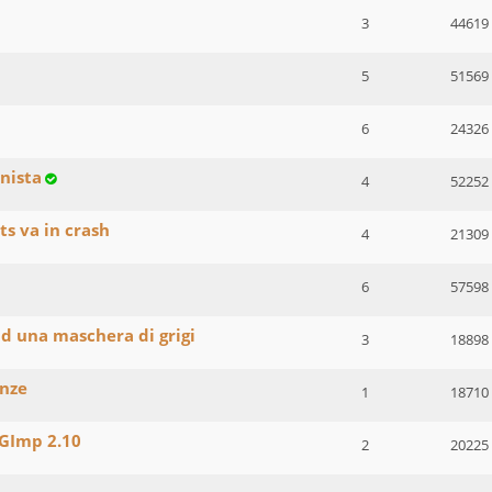
3
44619
5
51569
6
24326
nista
4
52252
cts va in crash
4
21309
6
57598
ad una maschera di grigi
3
18898
enze
1
18710
 GImp 2.10
2
20225