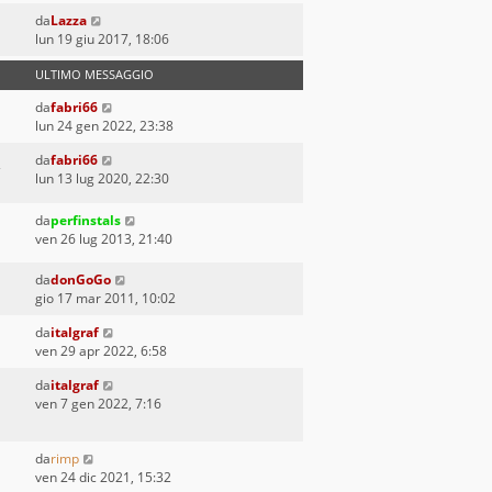
da
Lazza
lun 19 giu 2017, 18:06
ULTIMO MESSAGGIO
da
fabri66
lun 24 gen 2022, 23:38
da
fabri66
lun 13 lug 2020, 22:30
da
perfinstals
ven 26 lug 2013, 21:40
da
donGoGo
gio 17 mar 2011, 10:02
da
italgraf
ven 29 apr 2022, 6:58
da
italgraf
ven 7 gen 2022, 7:16
da
rimp
ven 24 dic 2021, 15:32