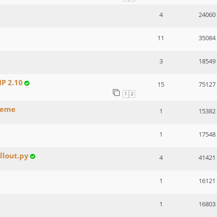
4
24060
11
35084
3
18549
MP 2.10
15
75127
1
2
cheme
1
15382
1
17548
ellout.py
4
41421
1
16121
1
16803