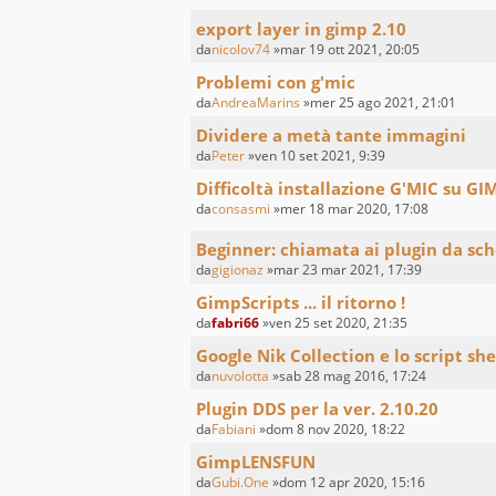
export layer in gimp 2.10
da
nicolov74
»mar 19 ott 2021, 20:05
Problemi con g'mic
da
AndreaMarins
»mer 25 ago 2021, 21:01
Dividere a metà tante immagini
da
Peter
»ven 10 set 2021, 9:39
Difficoltà installazione G'MIC su GI
da
consasmi
»mer 18 mar 2020, 17:08
Beginner: chiamata ai plugin da s
da
gigionaz
»mar 23 mar 2021, 17:39
GimpScripts ... il ritorno !
da
fabri66
»ven 25 set 2020, 21:35
Google Nik Collection e lo script sh
da
nuvolotta
»sab 28 mag 2016, 17:24
Plugin DDS per la ver. 2.10.20
da
Fabiani
»dom 8 nov 2020, 18:22
GimpLENSFUN
da
Gubi.One
»dom 12 apr 2020, 15:16