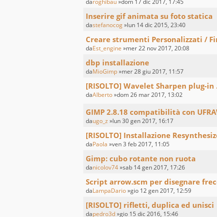
da
roghibau
»dom 17 dic 2017, 17:45
Inserire gif animata su foto statica
da
stefanocog
»lun 14 dic 2015, 23:40
Creare strumenti Personalizzati / Fi
da
Est_engine
»mer 22 nov 2017, 20:08
dbp installazione
da
MioGimp
»mer 28 giu 2017, 11:57
[RISOLTO] Wavelet Sharpen plug-in .
da
Alberto
»dom 26 mar 2017, 13:02
GIMP 2.8.18 compatibilità con UFR
da
ugo_z
»lun 30 gen 2017, 16:17
[RISOLTO] Installazione Resynthesi
da
Paola
»ven 3 feb 2017, 11:05
Gimp: cubo rotante non ruota
da
nicolov74
»sab 14 gen 2017, 17:26
Script arrow.scm per disegnare fre
da
LampaDario
»gio 12 gen 2017, 12:59
[RISOLTO] rifletti, duplica ed unisci
da
pedro3d
»gio 15 dic 2016, 15:46