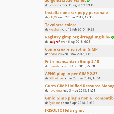
Sorgenti Little Planet
da
Felicino
»mer 31 lug 2019, 19:19
Installazione script py personale
da
JollyW
»ven 22 mar 2019, 19:30
Tavolozza colore
da
Kyashan
»gio 19 feb 2015, 19:23
Registry.gimp.org -irraggiungibile-
da
italgraf
»ven 6 lug 2018, 6:23
Come creare script in GIMP
da
pedro3d
»ven 9 nov 2018, 11:11
Filtri mancanti in Gimp 2.10
da
mauri65
»mar 23 ott 2018, 22:28
APNG plug-in per GIMP 2.8?
da
GIMP-User
»mar 27 mar 2018, 16:51
Gurm GIMP Unified Resource Mana
da
nuvolotta
»gio 3 mag 2018, 11:51
Gmic_Gimp plugin non e` compatibi
da
Sybelius
»dom 8 apr 2018, 21:39
[RISOLTO] Filtri gmic