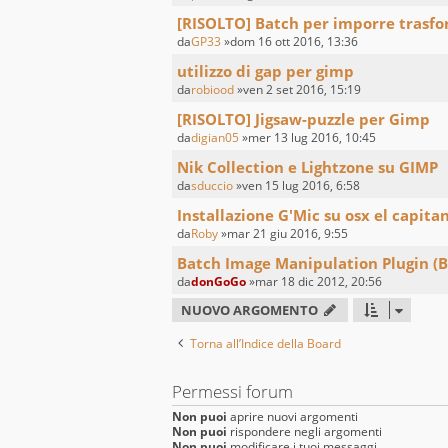
[RISOLTO] Batch per imporre trasfo
da
GP33
»dom 16 ott 2016, 13:36
utilizzo di gap per gimp
da
robiood
»ven 2 set 2016, 15:19
[RISOLTO] Jigsaw-puzzle per Gimp
da
digian05
»mer 13 lug 2016, 10:45
Nik Collection e Lightzone su GIMP
da
sduccio
»ven 15 lug 2016, 6:58
Installazione G'Mic su osx el capita
da
Roby
»mar 21 giu 2016, 9:55
Batch Image Manipulation Plugin (B
da
donGoGo
»mar 18 dic 2012, 20:56
NUOVO ARGOMENTO
Torna all’Indice della Board
Permessi forum
Non puoi
aprire nuovi argomenti
Non puoi
rispondere negli argomenti
Non puoi
modificare i tuoi messaggi