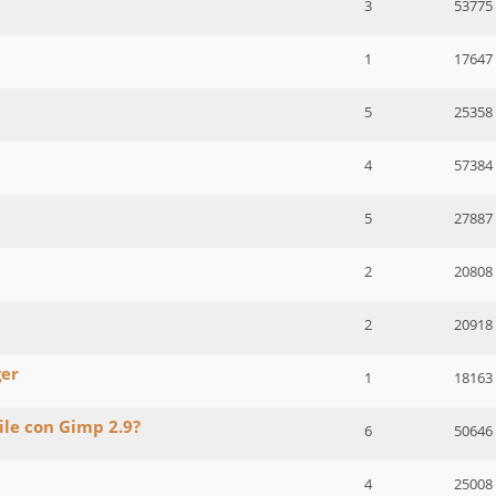
3
53775
1
17647
5
25358
4
57384
5
27887
2
20808
2
20918
ger
1
18163
le con Gimp 2.9?
6
50646
4
25008