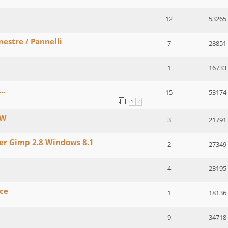
12
53265
nestre / Pannelli
7
28851
1
16733
..
15
53174
1
2
AW
3
21791
zer Gimp 2.8 Windows 8.1
2
27349
4
23195
cce
1
18136
9
34718