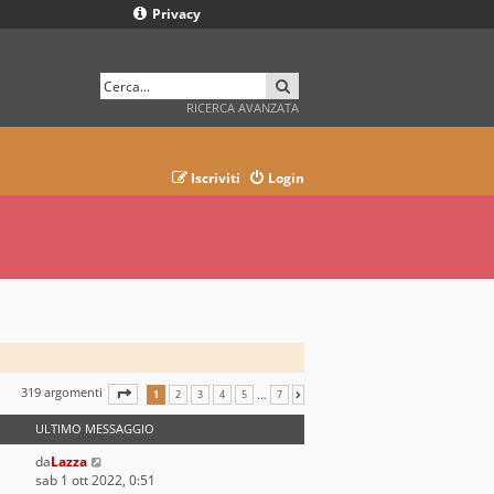
Privacy
CERCA
RICERCA AVANZATA
Iscriviti
Login
319 argomenti
PAGINA
1
DI
7
…
1
2
3
4
5
7
PROSSIMO
ULTIMO MESSAGGIO
da
Lazza
sab 1 ott 2022, 0:51