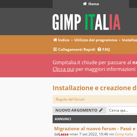
Home
Indice
Utilizzo del programma
Installaz
Collegamenti Rapidi
FAQ
Gimpitalia.it chiude per passare al
n
Clicca qui
per maggiori informazioni 
Installazione e creazione di 
Regole del forum
NUOVO ARGOMENTO
ANNUNCI
Migrazione al nuovo forum - Passi e
da
Lazza
»mer 7 set 2022, 10:46 »in
Gimp Italia