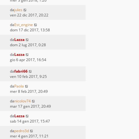
mer 3 gen 2018, 1:20
da
jules
ven 22 dic 2017, 20:22
da
Est_engine
dom 17 dic 2017, 13:58
da
Lazza
dom 2 lug 2017, 0:28
da
Lazza
gio 6 apr 2017, 16:54
da
fabri66
ven 10 feb 2017, 9:25
da
Paola
mer 8 feb 2017, 20:49
da
nicolov74
mar 17 gen 2017, 20:49
da
Lazza
sab 14 gen 2017, 15:47
da
pedro3d
mer 4 gen 2017, 11:21