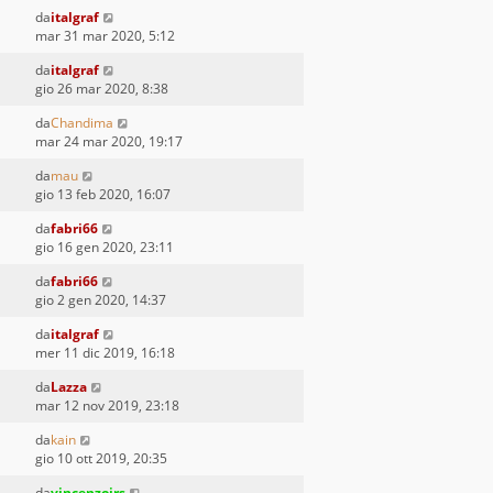
da
italgraf
mar 31 mar 2020, 5:12
da
italgraf
gio 26 mar 2020, 8:38
da
Chandima
mar 24 mar 2020, 19:17
da
mau
gio 13 feb 2020, 16:07
da
fabri66
gio 16 gen 2020, 23:11
da
fabri66
gio 2 gen 2020, 14:37
da
italgraf
mer 11 dic 2019, 16:18
da
Lazza
mar 12 nov 2019, 23:18
da
kain
gio 10 ott 2019, 20:35
da
vincenzojrs