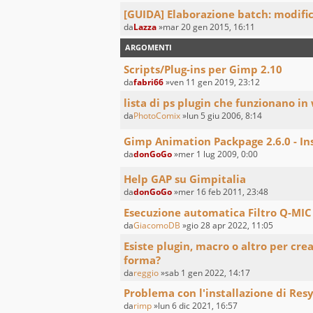
[GUIDA] Elaborazione batch: modifi
da
Lazza
»mar 20 gen 2015, 16:11
ARGOMENTI
Scripts/Plug-ins per Gimp 2.10
da
fabri66
»ven 11 gen 2019, 23:12
lista di ps plugin che funzionano in
da
PhotoComix
»lun 5 giu 2006, 8:14
Gimp Animation Packpage 2.6.0 - In
da
donGoGo
»mer 1 lug 2009, 0:00
Help GAP su Gimpitalia
da
donGoGo
»mer 16 feb 2011, 23:48
Esecuzione automatica Filtro Q-MIC 
da
GiacomoDB
»gio 28 apr 2022, 11:05
Esiste plugin, macro o altro per cre
forma?
da
reggio
»sab 1 gen 2022, 14:17
Problema con l'installazione di Res
da
rimp
»lun 6 dic 2021, 16:57