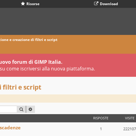
Risorse
Download
ione e creazione di filtri e script
uovo forum di GIMP Italia.
su come iscriversi alla nuova piattaforma.
filtri e script
CERCA
RICERCA AVANZATA
RISPOSTE
VISITE
 scadenze
1
222107