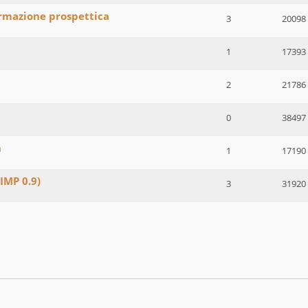
rmazione prospettica
3
20098
1
17393
2
21786
0
38497
n
1
17190
IMP 0.9)
3
31920