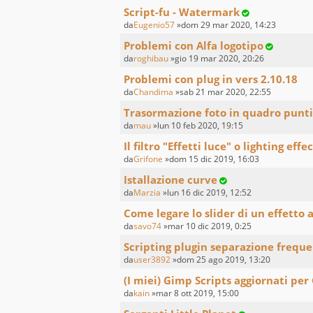
Script-fu - Watermark
da
Eugenio57
»dom 29 mar 2020, 14:23
Problemi con Alfa logotipo
da
roghibau
»gio 19 mar 2020, 20:26
Problemi con plug in vers 2.10.18
da
Chandima
»sab 21 mar 2020, 22:55
Trasormazione foto in quadro punti
da
mau
»lun 10 feb 2020, 19:15
Il filtro "Effetti luce" o lighting effe
da
Grifone
»dom 15 dic 2019, 16:03
Istallazione curve
da
Marzia
»lun 16 dic 2019, 12:52
Come legare lo slider di un effetto 
da
savo74
»mar 10 dic 2019, 0:25
Scripting plugin separazione frequ
da
user3892
»dom 25 ago 2019, 13:20
(I miei) Gimp Scripts aggiornati per
da
kain
»mar 8 ott 2019, 15:00