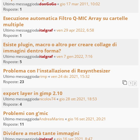
Ultimo messaggioda
donGoGo
«
gio 17 mar 2011, 10:02
Risposte:
1
Esecuzione automatica Filtro Q-MIC Array su cartelle
multiple
Ultimo messaggioda
italgraf
«
ven 29 apr 2022, 6:58
Risposte:
1
Esiste plugin, macro o altro per creare collage di
immagini dentro forma?
Ultimo messaggioda
italgraf
«
ven 7 gen 2022, 7:16
Risposte:
5
Problema con l'installazione di Resynthesizer
Ultimo messaggioda
rimp
«
ven 24 dic 2021, 15:32
Risposte:
23
1
2
export layer in gimp 2.10
Ultimo messaggioda
nicolov74
«
gio 28 ott 2021, 18:53
Risposte:
4
Problemi con g'mic
Ultimo messaggioda
AndreaMarins
«
gio 16 set 2021, 20:21
Risposte:
11
Dividere a metà tante immagini
Ultimo messaggioda
italgraf
«
gio 16 set 2021, 8:47