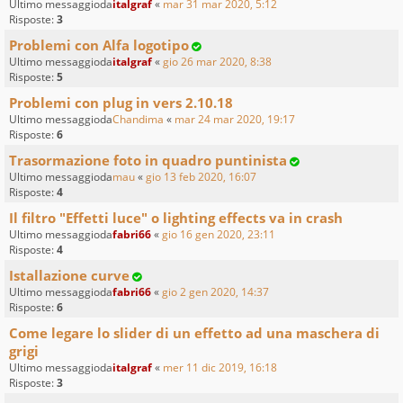
Ultimo messaggioda
italgraf
«
mar 31 mar 2020, 5:12
Risposte:
3
Problemi con Alfa logotipo
Ultimo messaggioda
italgraf
«
gio 26 mar 2020, 8:38
Risposte:
5
Problemi con plug in vers 2.10.18
Ultimo messaggioda
Chandima
«
mar 24 mar 2020, 19:17
Risposte:
6
Trasormazione foto in quadro puntinista
Ultimo messaggioda
mau
«
gio 13 feb 2020, 16:07
Risposte:
4
Il filtro "Effetti luce" o lighting effects va in crash
Ultimo messaggioda
fabri66
«
gio 16 gen 2020, 23:11
Risposte:
4
Istallazione curve
Ultimo messaggioda
fabri66
«
gio 2 gen 2020, 14:37
Risposte:
6
Come legare lo slider di un effetto ad una maschera di
grigi
Ultimo messaggioda
italgraf
«
mer 11 dic 2019, 16:18
Risposte:
3