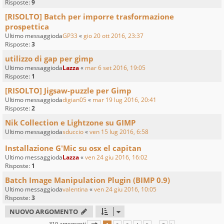
Risposte:
9
[RISOLTO] Batch per imporre trasformazione
prospettica
Ultimo messaggioda
GP33
«
gio 20 ott 2016, 23:37
Risposte:
3
utilizzo di gap per gimp
Ultimo messaggioda
Lazza
«
mar 6 set 2016, 19:05
Risposte:
1
[RISOLTO] Jigsaw-puzzle per Gimp
Ultimo messaggioda
digian05
«
mar 19 lug 2016, 20:41
Risposte:
2
Nik Collection e Lightzone su GIMP
Ultimo messaggioda
sduccio
«
ven 15 lug 2016, 6:58
Installazione G'Mic su osx el capitan
Ultimo messaggioda
Lazza
«
ven 24 giu 2016, 16:02
Risposte:
1
Batch Image Manipulation Plugin (BIMP 0.9)
Ultimo messaggioda
valentina
«
ven 24 giu 2016, 10:05
Risposte:
3
NUOVO ARGOMENTO