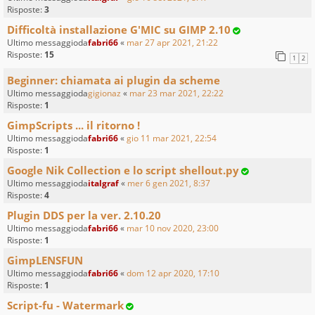
Risposte:
3
Difficoltà installazione G'MIC su GIMP 2.10
Ultimo messaggioda
fabri66
«
mar 27 apr 2021, 21:22
Risposte:
15
1
2
Beginner: chiamata ai plugin da scheme
Ultimo messaggioda
gigionaz
«
mar 23 mar 2021, 22:22
Risposte:
1
GimpScripts ... il ritorno !
Ultimo messaggioda
fabri66
«
gio 11 mar 2021, 22:54
Risposte:
1
Google Nik Collection e lo script shellout.py
Ultimo messaggioda
italgraf
«
mer 6 gen 2021, 8:37
Risposte:
4
Plugin DDS per la ver. 2.10.20
Ultimo messaggioda
fabri66
«
mar 10 nov 2020, 23:00
Risposte:
1
GimpLENSFUN
Ultimo messaggioda
fabri66
«
dom 12 apr 2020, 17:10
Risposte:
1
Script-fu - Watermark