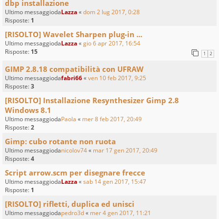
dbp installazione
Ultimo messaggioda
Lazza
«
dom 2 lug 2017, 0:28
Risposte:
1
[RISOLTO] Wavelet Sharpen plug-in ...
Ultimo messaggioda
Lazza
«
gio 6 apr 2017, 16:54
Risposte:
15
1
2
GIMP 2.8.18 compatibilità con UFRAW
Ultimo messaggioda
fabri66
«
ven 10 feb 2017, 9:25
Risposte:
3
[RISOLTO] Installazione Resynthesizer Gimp 2.8
Windows 8.1
Ultimo messaggioda
Paola
«
mer 8 feb 2017, 20:49
Risposte:
2
Gimp: cubo rotante non ruota
Ultimo messaggioda
nicolov74
«
mar 17 gen 2017, 20:49
Risposte:
4
Script arrow.scm per disegnare frecce
Ultimo messaggioda
Lazza
«
sab 14 gen 2017, 15:47
Risposte:
1
[RISOLTO] rifletti, duplica ed unisci
Ultimo messaggioda
pedro3d
«
mer 4 gen 2017, 11:21