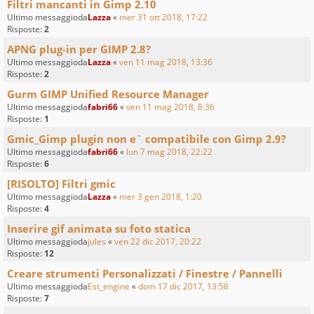
Filtri mancanti in Gimp 2.10
Ultimo messaggioda
Lazza
«
mer 31 ott 2018, 17:22
Risposte:
2
APNG plug-in per GIMP 2.8?
Ultimo messaggioda
Lazza
«
ven 11 mag 2018, 13:36
Risposte:
2
Gurm GIMP Unified Resource Manager
Ultimo messaggioda
fabri66
«
ven 11 mag 2018, 8:36
Risposte:
1
Gmic_Gimp plugin non e` compatibile con Gimp 2.9?
Ultimo messaggioda
fabri66
«
lun 7 mag 2018, 22:22
Risposte:
6
[RISOLTO] Filtri gmic
Ultimo messaggioda
Lazza
«
mer 3 gen 2018, 1:20
Risposte:
4
Inserire gif animata su foto statica
Ultimo messaggioda
jules
«
ven 22 dic 2017, 20:22
Risposte:
12
Creare strumenti Personalizzati / Finestre / Pannelli
Ultimo messaggioda
Est_engine
«
dom 17 dic 2017, 13:58
Risposte:
7