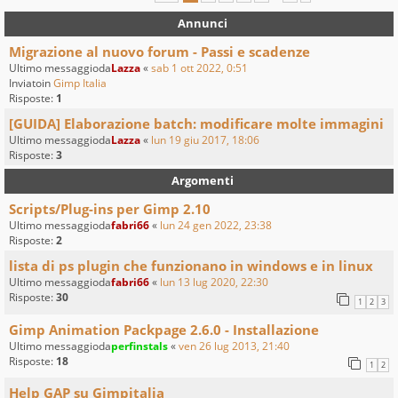
Annunci
Migrazione al nuovo forum - Passi e scadenze
Ultimo messaggioda
Lazza
«
sab 1 ott 2022, 0:51
Inviatoin
Gimp Italia
Risposte:
1
[GUIDA] Elaborazione batch: modificare molte immagini
Ultimo messaggioda
Lazza
«
lun 19 giu 2017, 18:06
Risposte:
3
Argomenti
Scripts/Plug-ins per Gimp 2.10
Ultimo messaggioda
fabri66
«
lun 24 gen 2022, 23:38
Risposte:
2
lista di ps plugin che funzionano in windows e in linux
Ultimo messaggioda
fabri66
«
lun 13 lug 2020, 22:30
Risposte:
30
1
2
3
Gimp Animation Packpage 2.6.0 - Installazione
Ultimo messaggioda
perfinstals
«
ven 26 lug 2013, 21:40
Risposte:
18
1
2
Help GAP su Gimpitalia