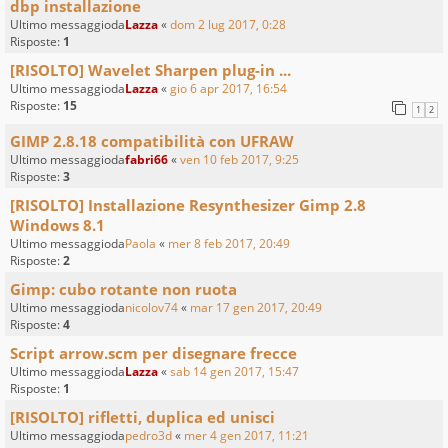
dbp installazione
Ultimo messaggioda
Lazza
«
dom 2 lug 2017, 0:28
Risposte:
1
[RISOLTO] Wavelet Sharpen plug-in ...
Ultimo messaggioda
Lazza
«
gio 6 apr 2017, 16:54
Risposte:
15
1
2
GIMP 2.8.18 compatibilità con UFRAW
Ultimo messaggioda
fabri66
«
ven 10 feb 2017, 9:25
Risposte:
3
[RISOLTO] Installazione Resynthesizer Gimp 2.8
Windows 8.1
Ultimo messaggioda
Paola
«
mer 8 feb 2017, 20:49
Risposte:
2
Gimp: cubo rotante non ruota
Ultimo messaggioda
nicolov74
«
mar 17 gen 2017, 20:49
Risposte:
4
Script arrow.scm per disegnare frecce
Ultimo messaggioda
Lazza
«
sab 14 gen 2017, 15:47
Risposte:
1
[RISOLTO] rifletti, duplica ed unisci
Ultimo messaggioda
pedro3d
«
mer 4 gen 2017, 11:21