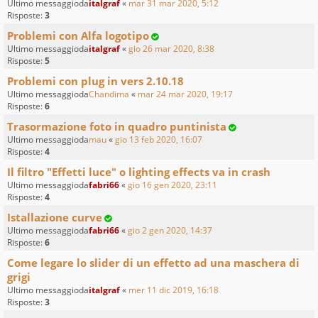
Ultimo messaggioda
italgraf
«
mar 31 mar 2020, 5:12
Risposte:
3
Problemi con Alfa logotipo
Ultimo messaggioda
italgraf
«
gio 26 mar 2020, 8:38
Risposte:
5
Problemi con plug in vers 2.10.18
Ultimo messaggioda
Chandima
«
mar 24 mar 2020, 19:17
Risposte:
6
Trasormazione foto in quadro puntinista
Ultimo messaggioda
mau
«
gio 13 feb 2020, 16:07
Risposte:
4
Il filtro "Effetti luce" o lighting effects va in crash
Ultimo messaggioda
fabri66
«
gio 16 gen 2020, 23:11
Risposte:
4
Istallazione curve
Ultimo messaggioda
fabri66
«
gio 2 gen 2020, 14:37
Risposte:
6
Come legare lo slider di un effetto ad una maschera di
grigi
Ultimo messaggioda
italgraf
«
mer 11 dic 2019, 16:18
Risposte:
3