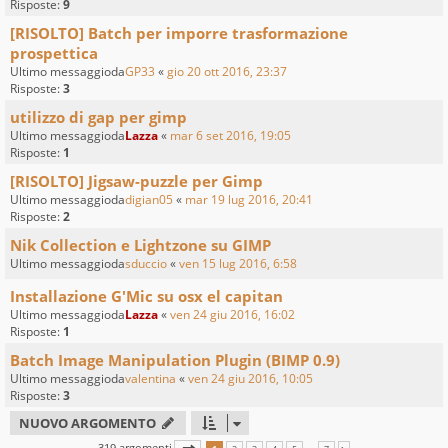
Risposte:
9
[RISOLTO] Batch per imporre trasformazione
prospettica
Ultimo messaggioda
GP33
«
gio 20 ott 2016, 23:37
Risposte:
3
utilizzo di gap per gimp
Ultimo messaggioda
Lazza
«
mar 6 set 2016, 19:05
Risposte:
1
[RISOLTO] Jigsaw-puzzle per Gimp
Ultimo messaggioda
digian05
«
mar 19 lug 2016, 20:41
Risposte:
2
Nik Collection e Lightzone su GIMP
Ultimo messaggioda
sduccio
«
ven 15 lug 2016, 6:58
Installazione G'Mic su osx el capitan
Ultimo messaggioda
Lazza
«
ven 24 giu 2016, 16:02
Risposte:
1
Batch Image Manipulation Plugin (BIMP 0.9)
Ultimo messaggioda
valentina
«
ven 24 giu 2016, 10:05
Risposte:
3
NUOVO ARGOMENTO