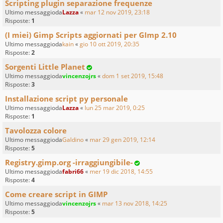
Scripting plugin separazione frequenze
Ultimo messaggioda
Lazza
«
mar 12 nov 2019, 23:18
Risposte:
1
(I miei) Gimp Scripts aggiornati per GImp 2.10
Ultimo messaggioda
kain
«
gio 10 ott 2019, 20:35
Risposte:
2
Sorgenti Little Planet
Ultimo messaggioda
vincenzojrs
«
dom 1 set 2019, 15:48
Risposte:
3
Installazione script py personale
Ultimo messaggioda
Lazza
«
lun 25 mar 2019, 0:25
Risposte:
1
Tavolozza colore
Ultimo messaggioda
Galdino
«
mar 29 gen 2019, 12:14
Risposte:
5
Registry.gimp.org -irraggiungibile-
Ultimo messaggioda
fabri66
«
mer 19 dic 2018, 14:55
Risposte:
4
Come creare script in GIMP
Ultimo messaggioda
vincenzojrs
«
mar 13 nov 2018, 14:25
Risposte:
5