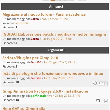
Annunci
Migrazione al nuovo forum - Passi e scadenze
Ultimo messaggioda
Lazza
«
sab 1 ott 2022, 0:51
Inviatoin
Gimp Italia
Risposte:
1
[GUIDA] Elaborazione batch: modificare molte immagini
Ultimo messaggioda
Lazza
«
lun 19 giu 2017, 18:06
Risposte:
3
Argomenti
Scripts/Plug-ins per Gimp 2.10
Ultimo messaggioda
fabri66
«
lun 24 gen 2022, 23:38
Risposte:
2
lista di ps plugin che funzionano in windows e in linux
Ultimo messaggioda
fabri66
«
lun 13 lug 2020, 22:30
Risposte:
30
1
2
3
Gimp Animation Packpage 2.6.0 - Installazione
Ultimo messaggioda
perfinstals
«
ven 26 lug 2013, 21:40
Risposte:
18
1
2
Help GAP su Gimpitalia