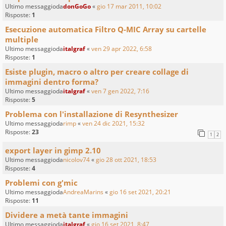
Ultimo messaggioda
donGoGo
«
gio 17 mar 2011, 10:02
Risposte:
1
Esecuzione automatica Filtro Q-MIC Array su cartelle
multiple
Ultimo messaggioda
italgraf
«
ven 29 apr 2022, 6:58
Risposte:
1
Esiste plugin, macro o altro per creare collage di
immagini dentro forma?
Ultimo messaggioda
italgraf
«
ven 7 gen 2022, 7:16
Risposte:
5
Problema con l'installazione di Resynthesizer
Ultimo messaggioda
rimp
«
ven 24 dic 2021, 15:32
Risposte:
23
1
2
export layer in gimp 2.10
Ultimo messaggioda
nicolov74
«
gio 28 ott 2021, 18:53
Risposte:
4
Problemi con g'mic
Ultimo messaggioda
AndreaMarins
«
gio 16 set 2021, 20:21
Risposte:
11
Dividere a metà tante immagini
Ultimo messaggioda
italgraf
«
gio 16 set 2021, 8:47