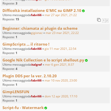
Risposte:
3
Difficoltà installazione G'MIC su GIMP 2.10
Ultimo messaggioda
fabri66
«
mar 27 apr 2021, 21:22
Risposte:
15
1
2
Beginner: chiamata ai plugin da scheme
Ultimo messaggioda
gigionaz
«
mar 23 mar 2021, 22:22
Risposte:
1
GimpScripts ... il ritorno !
Ultimo messaggioda
fabri66
«
gio 11 mar 2021, 22:54
Risposte:
1
Google Nik Collection e lo script shellout.py
Ultimo messaggioda
italgraf
«
mer 6 gen 2021, 8:37
Risposte:
4
Plugin DDS per la ver. 2.10.20
Ultimo messaggioda
fabri66
«
mar 10 nov 2020, 23:00
Risposte:
1
GimpLENSFUN
Ultimo messaggioda
fabri66
«
dom 12 apr 2020, 17:10
Risposte:
1
Script-fu - Watermark