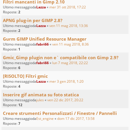
Filtri mancanti in Gimp 2.10
Ultimo messaggioda
Lazza
«
mer 31 ott 2018, 17:22
Risposte:
2
APNG plug-in per GIMP 2.8?
Ultimo messaggioda
Lazza
«
ven 11 mag 2018, 13:36
Risposte:
2
Gurm GIMP Unified Resource Manager
Ultimo messaggioda
fabri66
«
ven 11 mag 2018, 8:36
Risposte:
1
Gmic_Gimp plugin non e` compatibile con Gimp 2.9?
Ultimo messaggioda
fabri66
«
lun 7 mag 2018, 22:22
Risposte:
6
[RISOLTO] Filtri gmic
Ultimo messaggioda
Lazza
«
mer 3 gen 2018, 1:20
Risposte:
4
Inserire gif animata su foto statica
Ultimo messaggioda
jules
«
ven 22 dic 2017, 20:22
Risposte:
12
Creare strumenti Personalizzati / Finestre / Pannelli
Ultimo messaggioda
Est_engine
«
dom 17 dic 2017, 13:58
Risposte:
7