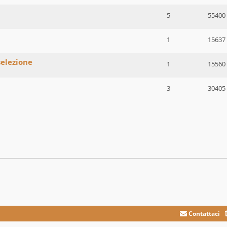
5
55400
1
15637
selezione
1
15560
3
30405
Contattaci