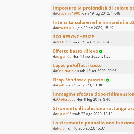
Impostare la profondità di colore p
da
Giovanni1980
»ven 19 lug 2013, 17:48
Intensità colore nelle immagini a 3
da
insensibile
»gio 29 ott 2020, 15:10
SOS RESYNTHESIZE
da
VINCY59
»ven 25 set 2020, 16:43
Effetto basso rilievo
da
digian05
»lun 14 set 2020, 21:26
Logotipo/effetti testo
da
Ossiciattola
»sab 12 set 2020, 20:06
Drop Shadow a puntini
da
GeP
»ven 4 set 2020, 10:38
Immagine sfocata dopo ridimensi
da
Underpass
»lun 9 lug 2018, 8:40
Strumento di selezione rettangolar
da
digian05
»sab 22 ago 2020, 18:13
Lo strumento pennello non funzion
da
Rory
»lun 10 ago 2020, 15:37