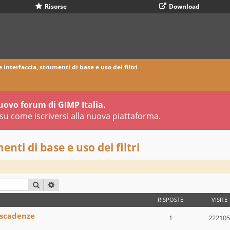
Risorse
Download
 interfaccia, strumenti di base e uso dei filtri
uovo forum di GIMP Italia.
su come iscriversi alla nuova piattaforma.
nti di base e uso dei filtri
CERCA
RICERCA AVANZATA
RISPOSTE
VISITE
 scadenze
1
222105