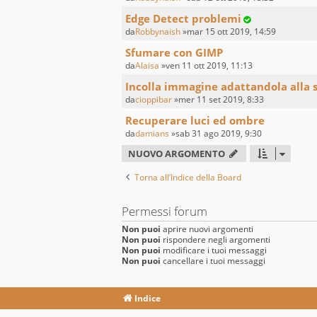
Edge Detect problemi
da
Robbynaish
»mar 15 ott 2019, 14:59
Sfumare con GIMP
da
Alaisa
»ven 11 ott 2019, 11:13
Incolla immagine adattandola alla 
da
cioppibar
»mer 11 set 2019, 8:33
Recuperare luci ed ombre
da
damians
»sab 31 ago 2019, 9:30
NUOVO ARGOMENTO
Torna all’Indice della Board
Permessi forum
Non puoi
aprire nuovi argomenti
Non puoi
rispondere negli argomenti
Non puoi
modificare i tuoi messaggi
Non puoi
cancellare i tuoi messaggi
Indice