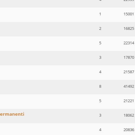
1
15001
2
16825
5
22314
3
17870
4
21587
8
41492
5
21221
permanenti
3
18062
4
20836