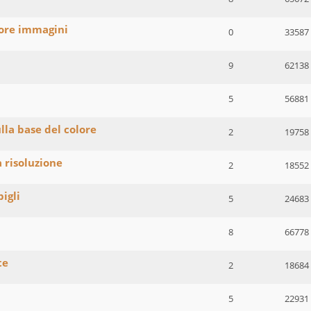
lore immagini
0
33587
9
62138
5
56881
lla base del colore
2
19758
 risoluzione
2
18552
igli
5
24683
8
66778
te
2
18684
5
22931