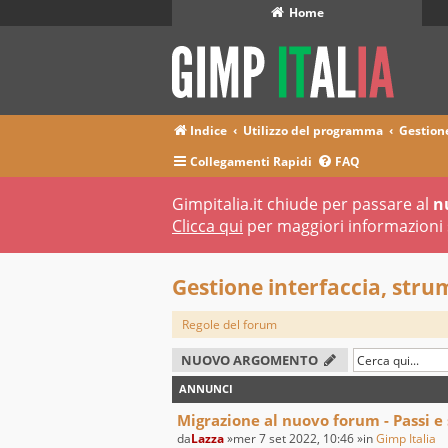
Home
Indice
Utilizzo del programma
Gestione
Collegamenti Rapidi
FAQ
Gimpitalia.it chiude per passare al
n
Clicca qui
per maggiori informazioni 
Gestione interfaccia, strume
Regole del forum
NUOVO ARGOMENTO
ANNUNCI
Migrazione al nuovo forum - Passi e
da
Lazza
»mer 7 set 2022, 10:46 »in
Gimp Italia