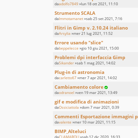
da
adolfo7849
»lun 18 ott 2021, 11:10
Strumento SCALA
da
Immotamanet
»sab 25 set 2021, 7:16
Flitri in Gimp v. 2.10.24 italiano
da
Arsylia
»mer 21 lug 2021, 11:52
Errore usando "slice"
da
beppelecce
»gio 10 giu 2021, 15:00
Problemi dpi interfaccia Gimp
da
Sikander
»sab 1 mag 2021, 14:02
Plug-in di astronomia
da
carletto67
»mer 7 apr 2021, 14:02
Cambiamento colore
da
odranoel
»ven 19 mar 2021, 13:49
gif e modifica di animazioni
da
Ossiciattola
»dom 7 mar 2021, 0:39
Commenti Esportazione immagini 
da
valente
»mer 10 mar 2021, 11:15
BIMP_Alteluci
da
CLAMAROLI
»sab 12 dic 2020, 16:33