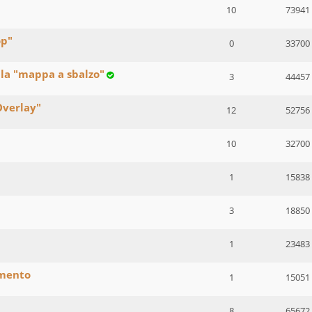
10
73941
op"
0
33700
lla "mappa a sbalzo"
3
44457
Overlay"
12
52756
10
32700
1
15838
3
18850
1
23483
amento
1
15051
8
65672