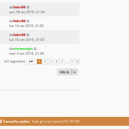
da
fabri66
ven 18 ott 2019, 21:24
da
fabri66
lun 14 ott 2019, 21:45
da
fabri66
lun 16 set 2019, 21:53
da
vincenzojrs
mer 4 set 2019, 21:40
537 argomenti
PAGINA
1
DI
11
…
1
2
3
4
5
11
PROSSIMO
VAI A
Cancella cookie
Tutti gli orari sono
UTC+01:00