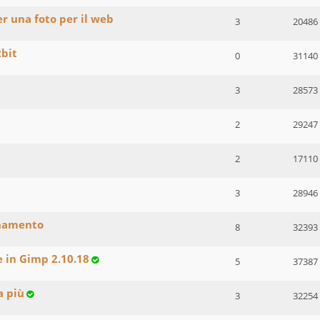
er una foto per il web
3
20486
2bit
0
31140
3
28573
2
29247
2
17110
3
28946
onamento
8
32393
e in Gimp 2.10.18
5
37387
a più
3
32254