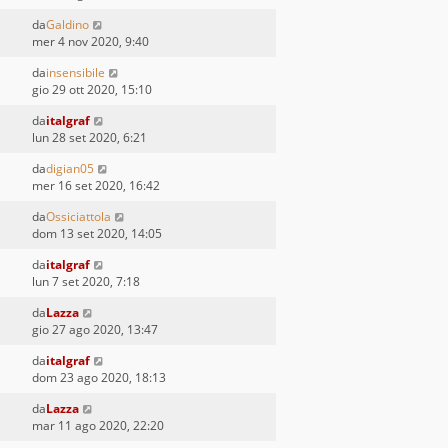
da
Galdino
mer 4 nov 2020, 9:40
da
insensibile
gio 29 ott 2020, 15:10
da
italgraf
lun 28 set 2020, 6:21
da
digian05
mer 16 set 2020, 16:42
da
Ossiciattola
dom 13 set 2020, 14:05
da
italgraf
lun 7 set 2020, 7:18
da
Lazza
gio 27 ago 2020, 13:47
da
italgraf
dom 23 ago 2020, 18:13
da
Lazza
mar 11 ago 2020, 22:20