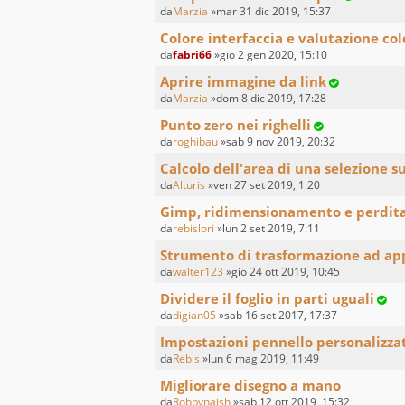
da
Marzia
»mar 31 dic 2019, 15:37
Colore interfaccia e valutazione co
da
fabri66
»gio 2 gen 2020, 15:10
Aprire immagine da link
da
Marzia
»dom 8 dic 2019, 17:28
Punto zero nei righelli
da
roghibau
»sab 9 nov 2019, 20:32
Calcolo dell'area di una selezione su
da
Alturis
»ven 27 set 2019, 1:20
Gimp, ridimensionamento e perdita
da
rebislori
»lun 2 set 2019, 7:11
Strumento di trasformazione ad app
da
walter123
»gio 24 ott 2019, 10:45
Dividere il foglio in parti uguali
da
digian05
»sab 16 set 2017, 17:37
Impostazioni pennello personalizza
da
Rebis
»lun 6 mag 2019, 11:49
Migliorare disegno a mano
da
Robbynaish
»sab 12 ott 2019, 15:32