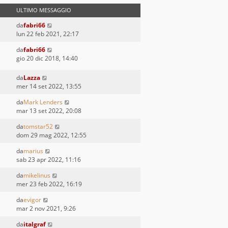
ULTIMO MESSAGGIO
da
fabri66
lun 22 feb 2021, 22:17
da
fabri66
gio 20 dic 2018, 14:40
da
Lazza
mer 14 set 2022, 13:55
da
Mark Lenders
mar 13 set 2022, 20:08
da
tomstar52
dom 29 mag 2022, 12:55
da
marius
sab 23 apr 2022, 11:16
da
mikelinus
mer 23 feb 2022, 16:19
da
evigor
mar 2 nov 2021, 9:26
da
italgraf