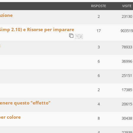
RISPOSTE
VISITE
azione
2
23130
imp 2.10) e Risorse per imparare
17
903519
1
2
i
3
78933
6
36996
6
25151
2
17385
enere questo "effetto"
4
20615
per colore
8
30438
4
22939