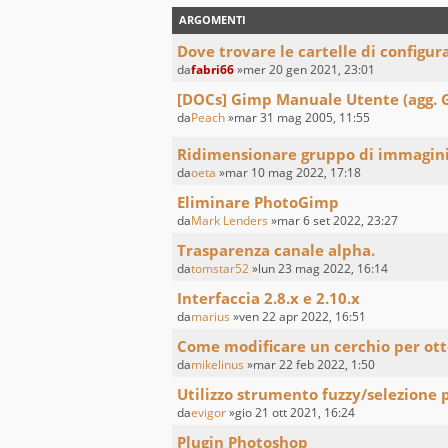
ARGOMENTI
Dove trovare le cartelle di configur
da
fabri66
»mer 20 gen 2021, 23:01
[DOCs] Gimp Manuale Utente (agg. G
da
Peach
»mar 31 mag 2005, 11:55
Ridimensionare gruppo di immagin
da
oeta
»mar 10 mag 2022, 17:18
Eliminare PhotoGimp
da
Mark Lenders
»mar 6 set 2022, 23:27
Trasparenza canale alpha.
da
tomstar52
»lun 23 mag 2022, 16:14
Interfaccia 2.8.x e 2.10.x
da
marius
»ven 22 apr 2022, 16:51
Come modificare un cerchio per ott
da
mikelinus
»mar 22 feb 2022, 1:50
Utilizzo strumento fuzzy/selezione 
da
evigor
»gio 21 ott 2021, 16:24
Plugin Photoshop