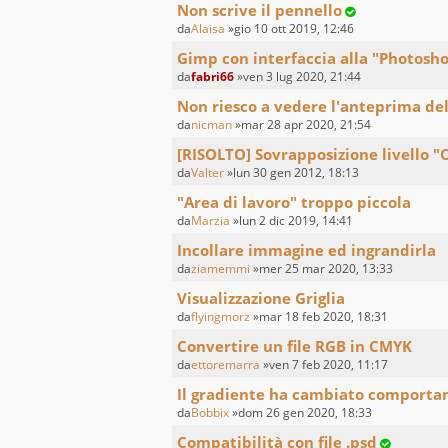
Non scrive il pennello
da
Alaisa
»gio 10 ott 2019, 12:46
Gimp con interfaccia alla "Photosh
da
fabri66
»ven 3 lug 2020, 21:44
Non riesco a vedere l'anteprima de
da
nicman
»mar 28 apr 2020, 21:54
[RISOLTO] Sovrapposizione livello "
da
Valter
»lun 30 gen 2012, 18:13
"Area di lavoro" troppo piccola
da
Marzia
»lun 2 dic 2019, 14:41
Incollare immagine ed ingrandirla
da
ziamemmi
»mer 25 mar 2020, 13:33
Visualizzazione Griglia
da
flyingmorz
»mar 18 feb 2020, 18:31
Convertire un file RGB in CMYK
da
ettoremarra
»ven 7 feb 2020, 11:17
Il gradiente ha cambiato comport
da
Bobbix
»dom 26 gen 2020, 18:33
Compatibilità con file .psd