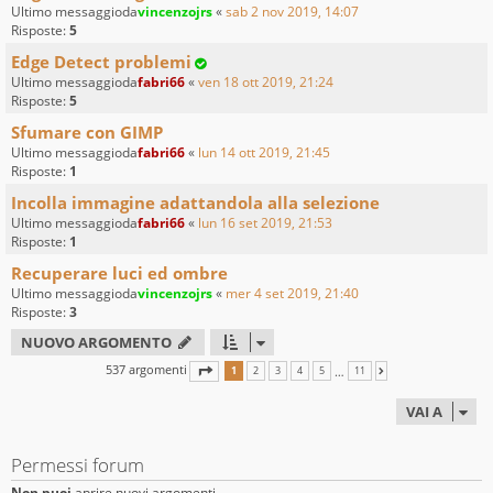
Ultimo messaggioda
vincenzojrs
«
sab 2 nov 2019, 14:07
Risposte:
5
Edge Detect problemi
Ultimo messaggioda
fabri66
«
ven 18 ott 2019, 21:24
Risposte:
5
Sfumare con GIMP
Ultimo messaggioda
fabri66
«
lun 14 ott 2019, 21:45
Risposte:
1
Incolla immagine adattandola alla selezione
Ultimo messaggioda
fabri66
«
lun 16 set 2019, 21:53
Risposte:
1
Recuperare luci ed ombre
Ultimo messaggioda
vincenzojrs
«
mer 4 set 2019, 21:40
Risposte:
3
NUOVO ARGOMENTO
537 argomenti
PAGINA
1
DI
11
…
1
2
3
4
5
11
PROSSIMO
VAI A
Permessi forum
Non puoi
aprire nuovi argomenti