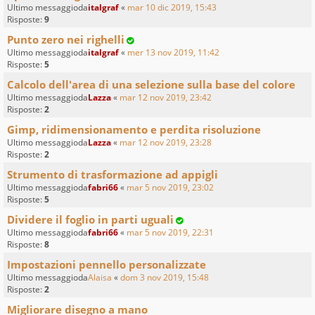
Ultimo messaggioda
italgraf
«
mar 10 dic 2019, 15:43
Risposte:
9
Punto zero nei righelli
Ultimo messaggioda
italgraf
«
mer 13 nov 2019, 11:42
Risposte:
5
Calcolo dell'area di una selezione sulla base del colore
Ultimo messaggioda
Lazza
«
mar 12 nov 2019, 23:42
Risposte:
2
Gimp, ridimensionamento e perdita risoluzione
Ultimo messaggioda
Lazza
«
mar 12 nov 2019, 23:28
Risposte:
2
Strumento di trasformazione ad appigli
Ultimo messaggioda
fabri66
«
mar 5 nov 2019, 23:02
Risposte:
5
Dividere il foglio in parti uguali
Ultimo messaggioda
fabri66
«
mar 5 nov 2019, 22:31
Risposte:
8
Impostazioni pennello personalizzate
Ultimo messaggioda
Alaisa
«
dom 3 nov 2019, 15:48
Risposte:
2
Migliorare disegno a mano