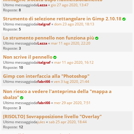
Ultimo messaggioda
Lazza
«
gio 27 ago 2020, 13:47
Risposte:
8
Strumento di selezione rettangolare in Gimp 2.10.18
Ultimo messaggioda
italgraf
«
dom 23 ago 2020, 18:13
Risposte:
5
Lo strumento pennello non funziona più
Ultimo messaggioda
Lazza
«
mar 11 ago 2020, 22:20
Risposte:
3
Non scrive il pennello
Ultimo messaggioda
italgraf
«
mar 11 ago 2020, 16:12
Risposte:
10
Gimp con interfaccia alla "Photoshop"
Ultimo messaggioda
fabri66
«
ven 3 lug 2020, 21:44
Non riesco a vedere l'anteprima della "mappa a
sbalzo"
Ultimo messaggioda
fabri66
«
mer 29 apr 2020, 7:51
Risposte:
3
[RISOLTO] Sovrapposizione livello "Overlay"
Ultimo messaggioda
jules
«
sab 25 apr 2020, 18:44
Risposte:
12