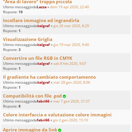
"Area di lavoro" troppo piccola
Ultimo messaggioda
Lazza
«
dom 19 apr 2020, 22:40
Risposte:
10
Incollare immagine ed ingrandirla
Ultimo messaggioda
italgraf
«
gio 26 mar 2020, 8:29
Risposte:
1
Visualizzazione Griglia
Ultimo messaggioda
italgraf
«
gio 19 mar 2020, 9:40
Risposte:
3
Convertire un file RGB in CMYK
Ultimo messaggioda
italgraf
«
sab 8 feb 2020, 9:07
Risposte:
1
Il gradiente ha cambiato comportamento
Ultimo messaggioda
italgraf
«
mar 28 gen 2020, 8:06
Risposte:
1
Compatibilità con file .psd
Ultimo messaggioda
fabri66
«
mar 7 gen 2020, 21:57
Risposte:
8
Colore interfaccia e valutazione colore immagini
Ultimo messaggioda
fabri66
«
gio 2 gen 2020, 15:10
Aprire immagine da link