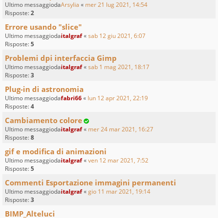
Ultimo messaggioda
Arsylia
«
mer 21 lug 2021, 14:54
Risposte:
2
Errore usando "slice"
Ultimo messaggioda
italgraf
«
sab 12 giu 2021, 6:07
Risposte:
5
Problemi dpi interfaccia Gimp
Ultimo messaggioda
italgraf
«
sab 1 mag 2021, 18:17
Risposte:
3
Plug-in di astronomia
Ultimo messaggioda
fabri66
«
lun 12 apr 2021, 22:19
Risposte:
4
Cambiamento colore
Ultimo messaggioda
italgraf
«
mer 24 mar 2021, 16:27
Risposte:
8
gif e modifica di animazioni
Ultimo messaggioda
italgraf
«
ven 12 mar 2021, 7:52
Risposte:
5
Commenti Esportazione immagini permanenti
Ultimo messaggioda
italgraf
«
gio 11 mar 2021, 19:14
Risposte:
3
BIMP_Alteluci