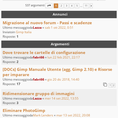
537 argomenti
PAGINA
1
DI
11
…
1
2
3
4
5
11
PROSSIMO
Annunci
Migrazione al nuovo forum - Passi e scadenze
Ultimo messaggioda
Lazza
«
sab 1 ott 2022, 0:51
Inviatoin
Gimp Italia
Risposte:
1
Argomenti
Dove trovare le cartelle di configurazione
Ultimo messaggioda
fabri66
«
lun 22 feb 2021, 22:17
Risposte:
2
[DOCs] Gimp Manuale Utente (agg. Gimp 2.10) e Risorse
per imparare
Ultimo messaggioda
fabri66
«
gio 20 dic 2018, 14:40
Risposte:
17
1
2
Ridimensionare gruppo di immagini
Ultimo messaggioda
Lazza
«
mer 14 set 2022, 13:55
Risposte:
3
Eliminare PhotoGimp
Ultimo messaggioda
Mark Lenders
«
mar 13 set 2022, 20:08