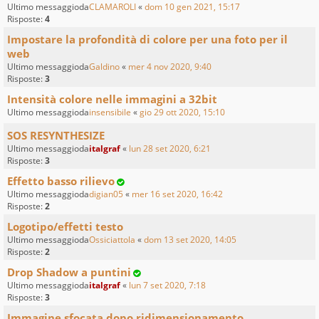
Ultimo messaggioda
CLAMAROLI
«
dom 10 gen 2021, 15:17
Risposte:
4
Impostare la profondità di colore per una foto per il
web
Ultimo messaggioda
Galdino
«
mer 4 nov 2020, 9:40
Risposte:
3
Intensità colore nelle immagini a 32bit
Ultimo messaggioda
insensibile
«
gio 29 ott 2020, 15:10
SOS RESYNTHESIZE
Ultimo messaggioda
italgraf
«
lun 28 set 2020, 6:21
Risposte:
3
Effetto basso rilievo
Ultimo messaggioda
digian05
«
mer 16 set 2020, 16:42
Risposte:
2
Logotipo/effetti testo
Ultimo messaggioda
Ossiciattola
«
dom 13 set 2020, 14:05
Risposte:
2
Drop Shadow a puntini
Ultimo messaggioda
italgraf
«
lun 7 set 2020, 7:18
Risposte:
3
Immagine sfocata dopo ridimensionamento