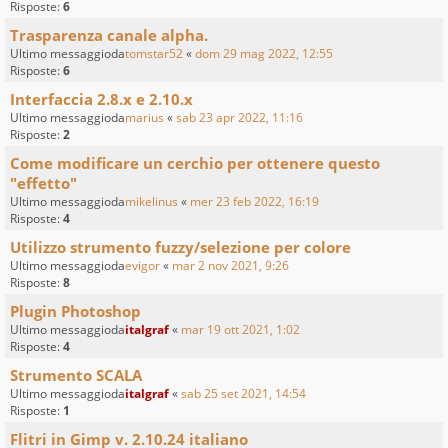
Risposte:
6
Trasparenza canale alpha.
Ultimo messaggioda
tomstar52
«
dom 29 mag 2022, 12:55
Risposte:
6
Interfaccia 2.8.x e 2.10.x
Ultimo messaggioda
marius
«
sab 23 apr 2022, 11:16
Risposte:
2
Come modificare un cerchio per ottenere questo
"effetto"
Ultimo messaggioda
mikelinus
«
mer 23 feb 2022, 16:19
Risposte:
4
Utilizzo strumento fuzzy/selezione per colore
Ultimo messaggioda
evigor
«
mar 2 nov 2021, 9:26
Risposte:
8
Plugin Photoshop
Ultimo messaggioda
italgraf
«
mar 19 ott 2021, 1:02
Risposte:
4
Strumento SCALA
Ultimo messaggioda
italgraf
«
sab 25 set 2021, 14:54
Risposte:
1
Flitri in Gimp v. 2.10.24 italiano