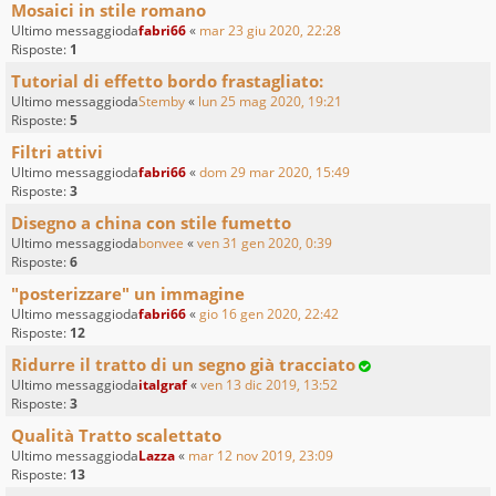
Mosaici in stile romano
Ultimo messaggioda
fabri66
«
mar 23 giu 2020, 22:28
Risposte:
1
Tutorial di effetto bordo frastagliato:
Ultimo messaggioda
Stemby
«
lun 25 mag 2020, 19:21
Risposte:
5
Filtri attivi
Ultimo messaggioda
fabri66
«
dom 29 mar 2020, 15:49
Risposte:
3
Disegno a china con stile fumetto
Ultimo messaggioda
bonvee
«
ven 31 gen 2020, 0:39
Risposte:
6
"posterizzare" un immagine
Ultimo messaggioda
fabri66
«
gio 16 gen 2020, 22:42
Risposte:
12
Ridurre il tratto di un segno già tracciato
Ultimo messaggioda
italgraf
«
ven 13 dic 2019, 13:52
Risposte:
3
Qualità Tratto scalettato
Ultimo messaggioda
Lazza
«
mar 12 nov 2019, 23:09
Risposte:
13