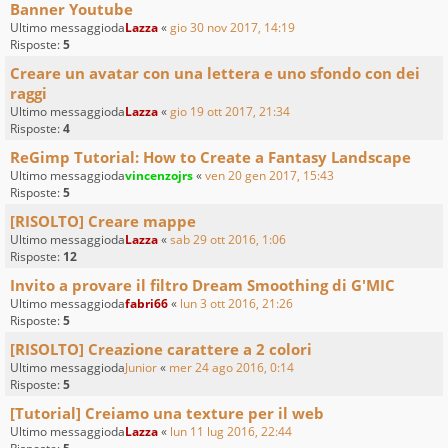
Banner Youtube
Ultimo messaggioda
Lazza
«
gio 30 nov 2017, 14:19
Risposte:
5
Creare un avatar con una lettera e uno sfondo con dei
raggi
Ultimo messaggioda
Lazza
«
gio 19 ott 2017, 21:34
Risposte:
4
ReGimp Tutorial: How to Create a Fantasy Landscape
Ultimo messaggioda
vincenzojrs
«
ven 20 gen 2017, 15:43
Risposte:
5
[RISOLTO] Creare mappe
Ultimo messaggioda
Lazza
«
sab 29 ott 2016, 1:06
Risposte:
12
Invito a provare il filtro Dream Smoothing di G'MIC
Ultimo messaggioda
fabri66
«
lun 3 ott 2016, 21:26
Risposte:
5
[RISOLTO] Creazione carattere a 2 colori
Ultimo messaggioda
Junior
«
mer 24 ago 2016, 0:14
Risposte:
5
[Tutorial] Creiamo una texture per il web
Ultimo messaggioda
Lazza
«
lun 11 lug 2016, 22:44