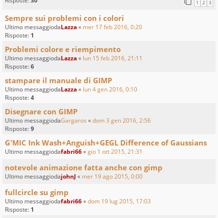
Risposte:
30
1
2
3
Sempre sui problemi con i colori
Ultimo messaggioda
Lazza
«
mer 17 feb 2016, 0:20
Risposte:
1
Problemi colore e riempimento
Ultimo messaggioda
Lazza
«
lun 15 feb 2016, 21:11
Risposte:
6
stampare il manuale di GIMP
Ultimo messaggioda
Lazza
«
lun 4 gen 2016, 0:10
Risposte:
4
Disegnare con GIMP
Ultimo messaggioda
Gargaros
«
dom 3 gen 2016, 2:56
Risposte:
9
G'MIC Ink Wash+Anguish+GEGL Difference of Gaussians
Ultimo messaggioda
fabri66
«
gio 1 ott 2015, 21:31
notevole animazione fatta anche con gimp
Ultimo messaggioda
johnJ
«
mer 19 ago 2015, 0:00
fullcircle su gimp
Ultimo messaggioda
fabri66
«
dom 19 lug 2015, 17:03
Risposte:
1