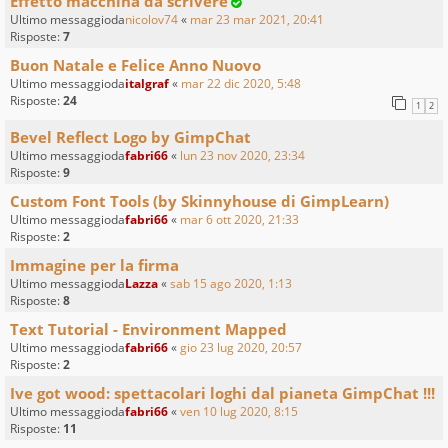
Effetto macchina da scrivere
Ultimo messaggioda
nicolov74
«
mar 23 mar 2021, 20:41
Risposte:
7
Buon Natale e Felice Anno Nuovo
Ultimo messaggioda
italgraf
«
mar 22 dic 2020, 5:48
Risposte:
24
1
2
Bevel Reflect Logo by GimpChat
Ultimo messaggioda
fabri66
«
lun 23 nov 2020, 23:34
Risposte:
9
Custom Font Tools (by Skinnyhouse di GimpLearn)
Ultimo messaggioda
fabri66
«
mar 6 ott 2020, 21:33
Risposte:
2
Immagine per la firma
Ultimo messaggioda
Lazza
«
sab 15 ago 2020, 1:13
Risposte:
8
Text Tutorial - Environment Mapped
Ultimo messaggioda
fabri66
«
gio 23 lug 2020, 20:57
Risposte:
2
Ive got wood: spettacolari loghi dal pianeta GimpChat !!!
Ultimo messaggioda
fabri66
«
ven 10 lug 2020, 8:15
Risposte:
11