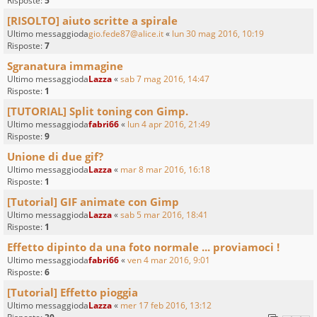
Risposte:
5
[RISOLTO] aiuto scritte a spirale
Ultimo messaggioda
gio.fede87@alice.it
«
lun 30 mag 2016, 10:19
Risposte:
7
Sgranatura immagine
Ultimo messaggioda
Lazza
«
sab 7 mag 2016, 14:47
Risposte:
1
[TUTORIAL] Split toning con Gimp.
Ultimo messaggioda
fabri66
«
lun 4 apr 2016, 21:49
Risposte:
9
Unione di due gif?
Ultimo messaggioda
Lazza
«
mar 8 mar 2016, 16:18
Risposte:
1
[Tutorial] GIF animate con Gimp
Ultimo messaggioda
Lazza
«
sab 5 mar 2016, 18:41
Risposte:
1
Effetto dipinto da una foto normale ... proviamoci !
Ultimo messaggioda
fabri66
«
ven 4 mar 2016, 9:01
Risposte:
6
[Tutorial] Effetto pioggia
Ultimo messaggioda
Lazza
«
mer 17 feb 2016, 13:12