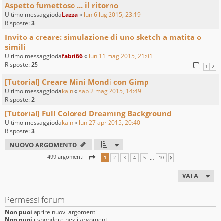
Aspetto fumettoso ... il ritorno
Ultimo messaggioda
Lazza
«
lun 6 lug 2015, 23:19
Risposte:
3
Invito a creare: simulazione di uno sketch a matita o
simili
Ultimo messaggioda
fabri66
«
lun 11 mag 2015, 21:01
Risposte:
25
1
2
[Tutorial] Creare Mini Mondi con Gimp
Ultimo messaggioda
kain
«
sab 2 mag 2015, 14:49
Risposte:
2
[Tutorial] Full Colored Dreaming Background
Ultimo messaggioda
kain
«
lun 27 apr 2015, 20:40
Risposte:
3
NUOVO ARGOMENTO
499 argomenti
PAGINA
1
DI
10
…
1
2
3
4
5
10
PROSSIMO
VAI A
Permessi forum
Non puoi
aprire nuovi argomenti
Non puoi
rispondere negli argomenti