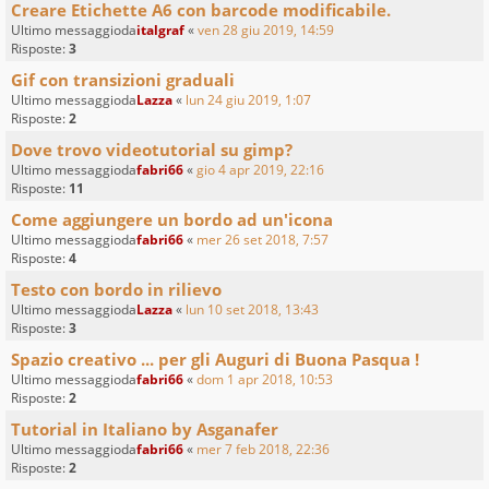
Creare Etichette A6 con barcode modificabile.
Ultimo messaggioda
italgraf
«
ven 28 giu 2019, 14:59
Risposte:
3
Gif con transizioni graduali
Ultimo messaggioda
Lazza
«
lun 24 giu 2019, 1:07
Risposte:
2
Dove trovo videotutorial su gimp?
Ultimo messaggioda
fabri66
«
gio 4 apr 2019, 22:16
Risposte:
11
Come aggiungere un bordo ad un'icona
Ultimo messaggioda
fabri66
«
mer 26 set 2018, 7:57
Risposte:
4
Testo con bordo in rilievo
Ultimo messaggioda
Lazza
«
lun 10 set 2018, 13:43
Risposte:
3
Spazio creativo ... per gli Auguri di Buona Pasqua !
Ultimo messaggioda
fabri66
«
dom 1 apr 2018, 10:53
Risposte:
2
Tutorial in Italiano by Asganafer
Ultimo messaggioda
fabri66
«
mer 7 feb 2018, 22:36
Risposte:
2