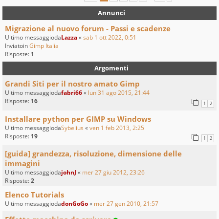
Annunci
Migrazione al nuovo forum - Passi e scadenze
Ultimo messaggioda
Lazza
«
sab 1 ott 2022, 0:51
Inviatoin
Gimp Italia
Risposte:
1
Argomenti
Grandi Siti per il nostro amato Gimp
Ultimo messaggioda
fabri66
«
lun 31 ago 2015, 21:44
Risposte:
16
1
2
Installare python per GIMP su Windows
Ultimo messaggioda
Sybelius
«
ven 1 feb 2013, 2:25
Risposte:
19
1
2
[guida] grandezza, risoluzione, dimensione delle
immagini
Ultimo messaggioda
johnJ
«
mer 27 giu 2012, 23:26
Risposte:
2
Elenco Tutorials
Ultimo messaggioda
donGoGo
«
mer 27 gen 2010, 21:57