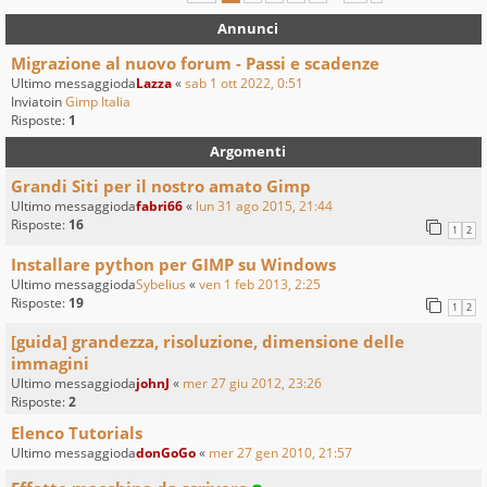
Annunci
Migrazione al nuovo forum - Passi e scadenze
Ultimo messaggioda
Lazza
«
sab 1 ott 2022, 0:51
Inviatoin
Gimp Italia
Risposte:
1
Argomenti
Grandi Siti per il nostro amato Gimp
Ultimo messaggioda
fabri66
«
lun 31 ago 2015, 21:44
Risposte:
16
1
2
Installare python per GIMP su Windows
Ultimo messaggioda
Sybelius
«
ven 1 feb 2013, 2:25
Risposte:
19
1
2
[guida] grandezza, risoluzione, dimensione delle
immagini
Ultimo messaggioda
johnJ
«
mer 27 giu 2012, 23:26
Risposte:
2
Elenco Tutorials
Ultimo messaggioda
donGoGo
«
mer 27 gen 2010, 21:57