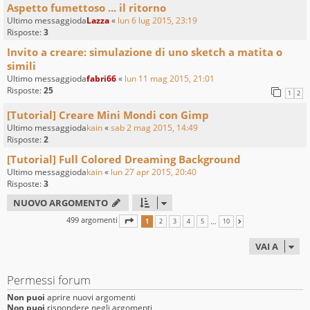
Aspetto fumettoso ... il ritorno
Ultimo messaggioda
Lazza
«
lun 6 lug 2015, 23:19
Risposte:
3
Invito a creare: simulazione di uno sketch a matita o
simili
Ultimo messaggioda
fabri66
«
lun 11 mag 2015, 21:01
Risposte:
25
1
2
[Tutorial] Creare Mini Mondi con Gimp
Ultimo messaggioda
kain
«
sab 2 mag 2015, 14:49
Risposte:
2
[Tutorial] Full Colored Dreaming Background
Ultimo messaggioda
kain
«
lun 27 apr 2015, 20:40
Risposte:
3
NUOVO ARGOMENTO
499 argomenti
PAGINA
1
DI
10
…
1
2
3
4
5
10
PROSSIMO
VAI A
Permessi forum
Non puoi
aprire nuovi argomenti
Non puoi
rispondere negli argomenti