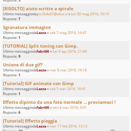
Risposte:
5
[RISOLTO] aiuto scritte a spirale
Ultimo messaggioda
gio.fede87@alice.it
«
lun 30 mag 2016, 10:19
Risposte:
7
Sgranatura immagine
Ultimo messaggioda
Lazza
«
sab 7 mag 2016, 14:47
Risposte:
1
[TUTORIAL] Split toning con Gimp.
Ultimo messaggioda
fabri66
«
lun 4 apr 2016, 21:49
Risposte:
9
Unione di due gif?
Ultimo messaggioda
Lazza
«
mar 8 mar 2016, 16:18
Risposte:
1
[Tutorial] GIF animate con Gimp
Ultimo messaggioda
Lazza
«
sab 5 mar 2016, 18:41
Risposte:
1
Effetto dipinto da una foto normale ... proviamoci !
Ultimo messaggioda
fabri66
«
ven 4 mar 2016, 9:01
Risposte:
6
[Tutorial] Effetto pioggia
Ultimo messaggioda
Lazza
«
mer 17 feb 2016, 13:12