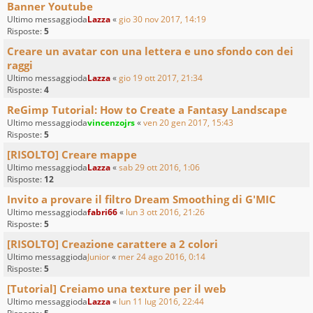
Banner Youtube
Ultimo messaggioda
Lazza
«
gio 30 nov 2017, 14:19
Risposte:
5
Creare un avatar con una lettera e uno sfondo con dei
raggi
Ultimo messaggioda
Lazza
«
gio 19 ott 2017, 21:34
Risposte:
4
ReGimp Tutorial: How to Create a Fantasy Landscape
Ultimo messaggioda
vincenzojrs
«
ven 20 gen 2017, 15:43
Risposte:
5
[RISOLTO] Creare mappe
Ultimo messaggioda
Lazza
«
sab 29 ott 2016, 1:06
Risposte:
12
Invito a provare il filtro Dream Smoothing di G'MIC
Ultimo messaggioda
fabri66
«
lun 3 ott 2016, 21:26
Risposte:
5
[RISOLTO] Creazione carattere a 2 colori
Ultimo messaggioda
Junior
«
mer 24 ago 2016, 0:14
Risposte:
5
[Tutorial] Creiamo una texture per il web
Ultimo messaggioda
Lazza
«
lun 11 lug 2016, 22:44