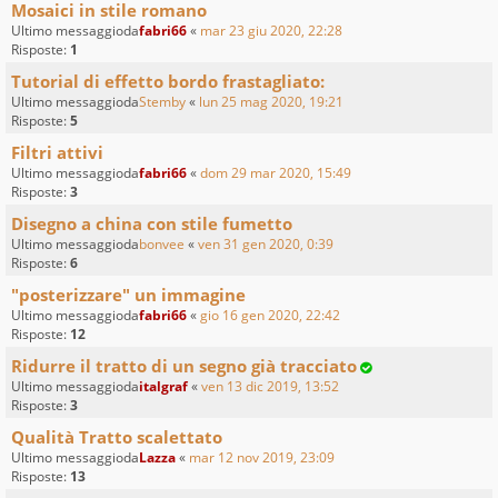
Mosaici in stile romano
Ultimo messaggioda
fabri66
«
mar 23 giu 2020, 22:28
Risposte:
1
Tutorial di effetto bordo frastagliato:
Ultimo messaggioda
Stemby
«
lun 25 mag 2020, 19:21
Risposte:
5
Filtri attivi
Ultimo messaggioda
fabri66
«
dom 29 mar 2020, 15:49
Risposte:
3
Disegno a china con stile fumetto
Ultimo messaggioda
bonvee
«
ven 31 gen 2020, 0:39
Risposte:
6
"posterizzare" un immagine
Ultimo messaggioda
fabri66
«
gio 16 gen 2020, 22:42
Risposte:
12
Ridurre il tratto di un segno già tracciato
Ultimo messaggioda
italgraf
«
ven 13 dic 2019, 13:52
Risposte:
3
Qualità Tratto scalettato
Ultimo messaggioda
Lazza
«
mar 12 nov 2019, 23:09
Risposte:
13