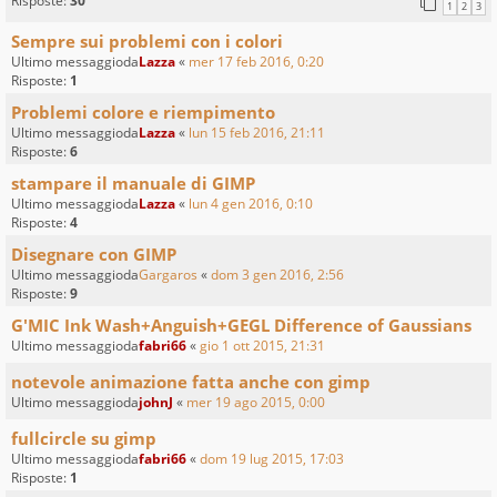
Risposte:
30
1
2
3
Sempre sui problemi con i colori
Ultimo messaggioda
Lazza
«
mer 17 feb 2016, 0:20
Risposte:
1
Problemi colore e riempimento
Ultimo messaggioda
Lazza
«
lun 15 feb 2016, 21:11
Risposte:
6
stampare il manuale di GIMP
Ultimo messaggioda
Lazza
«
lun 4 gen 2016, 0:10
Risposte:
4
Disegnare con GIMP
Ultimo messaggioda
Gargaros
«
dom 3 gen 2016, 2:56
Risposte:
9
G'MIC Ink Wash+Anguish+GEGL Difference of Gaussians
Ultimo messaggioda
fabri66
«
gio 1 ott 2015, 21:31
notevole animazione fatta anche con gimp
Ultimo messaggioda
johnJ
«
mer 19 ago 2015, 0:00
fullcircle su gimp
Ultimo messaggioda
fabri66
«
dom 19 lug 2015, 17:03
Risposte:
1