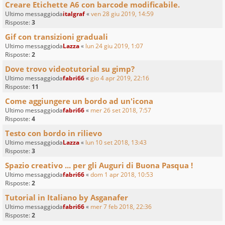
Creare Etichette A6 con barcode modificabile.
Ultimo messaggioda
italgraf
«
ven 28 giu 2019, 14:59
Risposte:
3
Gif con transizioni graduali
Ultimo messaggioda
Lazza
«
lun 24 giu 2019, 1:07
Risposte:
2
Dove trovo videotutorial su gimp?
Ultimo messaggioda
fabri66
«
gio 4 apr 2019, 22:16
Risposte:
11
Come aggiungere un bordo ad un'icona
Ultimo messaggioda
fabri66
«
mer 26 set 2018, 7:57
Risposte:
4
Testo con bordo in rilievo
Ultimo messaggioda
Lazza
«
lun 10 set 2018, 13:43
Risposte:
3
Spazio creativo ... per gli Auguri di Buona Pasqua !
Ultimo messaggioda
fabri66
«
dom 1 apr 2018, 10:53
Risposte:
2
Tutorial in Italiano by Asganafer
Ultimo messaggioda
fabri66
«
mer 7 feb 2018, 22:36
Risposte:
2