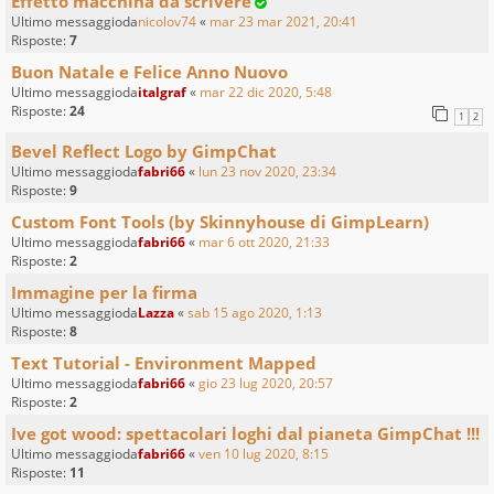
Effetto macchina da scrivere
Ultimo messaggioda
nicolov74
«
mar 23 mar 2021, 20:41
Risposte:
7
Buon Natale e Felice Anno Nuovo
Ultimo messaggioda
italgraf
«
mar 22 dic 2020, 5:48
Risposte:
24
1
2
Bevel Reflect Logo by GimpChat
Ultimo messaggioda
fabri66
«
lun 23 nov 2020, 23:34
Risposte:
9
Custom Font Tools (by Skinnyhouse di GimpLearn)
Ultimo messaggioda
fabri66
«
mar 6 ott 2020, 21:33
Risposte:
2
Immagine per la firma
Ultimo messaggioda
Lazza
«
sab 15 ago 2020, 1:13
Risposte:
8
Text Tutorial - Environment Mapped
Ultimo messaggioda
fabri66
«
gio 23 lug 2020, 20:57
Risposte:
2
Ive got wood: spettacolari loghi dal pianeta GimpChat !!!
Ultimo messaggioda
fabri66
«
ven 10 lug 2020, 8:15
Risposte:
11