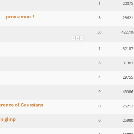
1
20075
... proviamoci !
6
28621
30
422706
1
2
3
1
32187
6
31363
4
29755
9
43986
rence of Gaussians
0
26212
on gimp
0
25980