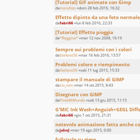
[Tutorial] GIF animate con Gimp
da
morafoto
»dom 28 feb 2016, 16:32
Effetto dipinto da una foto normale 
da
fabri66
»lun 8 feb 2016, 22:33
[Tutorial] Effetto pioggia
da
*Reggina*
»mer 12 nov 2008, 16:19
Sempre sui problemi con i colori
da
Stefano56
»mar 16 feb 2016, 13:57
Problemi colore e riempimento
da
Stefano56
»sab 11 lug 2015, 15:33
stampare il manuale di GIMP
da
zio_tom
»mer 14 ott 2015, 8:43
Disegnare con GIMP
da
PintaMiMundo
»sab 13 giu 2015, 11:15
G'MIC Ink Wash+Anguish+GEGL Diffe
da
fabri66
»gio 1 ott 2015, 21:31
notevole animazione fatta anche c
da
johnJ
»mer 19 ago 2015, 0:00
fullcircle su gimp