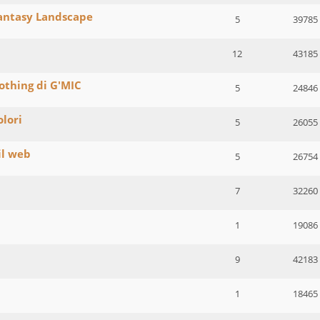
Fantasy Landscape
5
39785
12
43185
oothing di G'MIC
5
24846
olori
5
26055
il web
5
26754
7
32260
1
19086
9
42183
1
18465