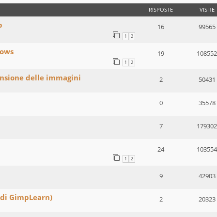
RISPOSTE
VISITE
p
16
99565
1
2
dows
19
108552
1
2
ensione delle immagini
2
50431
0
35578
7
179302
24
103554
1
2
9
42903
 di GimpLearn)
2
20323