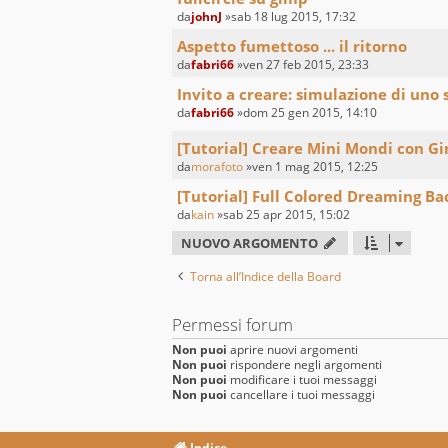
da
johnJ
»sab 18 lug 2015, 17:32
Aspetto fumettoso ... il ritorno
da
fabri66
»ven 27 feb 2015, 23:33
Invito a creare: simulazione di uno 
da
fabri66
»dom 25 gen 2015, 14:10
[Tutorial] Creare Mini Mondi con G
da
morafoto
»ven 1 mag 2015, 12:25
[Tutorial] Full Colored Dreaming B
da
kain
»sab 25 apr 2015, 15:02
NUOVO ARGOMENTO
Torna all’Indice della Board
Permessi forum
Non puoi
aprire nuovi argomenti
Non puoi
rispondere negli argomenti
Non puoi
modificare i tuoi messaggi
Non puoi
cancellare i tuoi messaggi
Indice