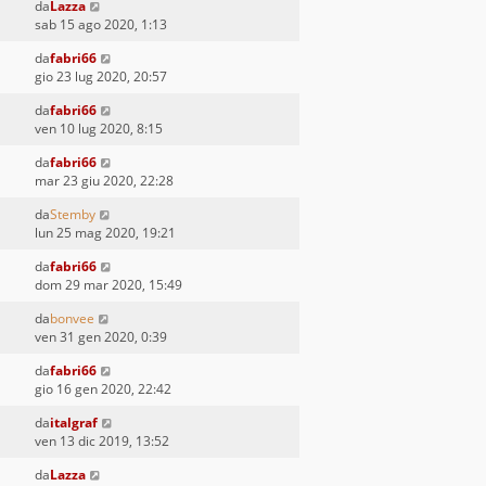
da
Lazza
sab 15 ago 2020, 1:13
da
fabri66
gio 23 lug 2020, 20:57
da
fabri66
ven 10 lug 2020, 8:15
da
fabri66
mar 23 giu 2020, 22:28
da
Stemby
lun 25 mag 2020, 19:21
da
fabri66
dom 29 mar 2020, 15:49
da
bonvee
ven 31 gen 2020, 0:39
da
fabri66
gio 16 gen 2020, 22:42
da
italgraf
ven 13 dic 2019, 13:52
da
Lazza