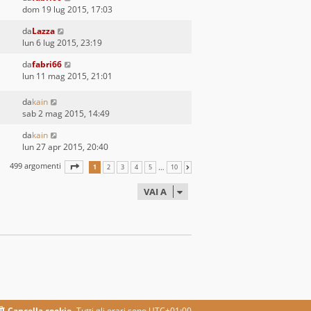
dom 19 lug 2015, 17:03
da
Lazza
lun 6 lug 2015, 23:19
da
fabri66
lun 11 mag 2015, 21:01
da
kain
sab 2 mag 2015, 14:49
da
kain
lun 27 apr 2015, 20:40
499 argomenti
PAGINA
1
DI
10
…
1
2
3
4
5
10
PROSSIMO
VAI A
Cancella cookie
Tutti gli orari sono
UTC+01:00