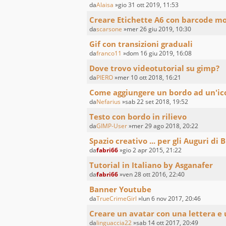
da
Alaisa
»gio 31 ott 2019, 11:53
Creare Etichette A6 con barcode mod
da
scarsone
»mer 26 giu 2019, 10:30
Gif con transizioni graduali
da
franco11
»dom 16 giu 2019, 16:08
Dove trovo videotutorial su gimp?
da
PIERO
»mer 10 ott 2018, 16:21
Come aggiungere un bordo ad un'ic
da
Nefarius
»sab 22 set 2018, 19:52
Testo con bordo in rilievo
da
GIMP-User
»mer 29 ago 2018, 20:22
Spazio creativo ... per gli Auguri di
da
fabri66
»gio 2 apr 2015, 21:22
Tutorial in Italiano by Asganafer
da
fabri66
»ven 28 ott 2016, 22:40
Banner Youtube
da
TrueCrimeGirl
»lun 6 nov 2017, 20:46
Creare un avatar con una lettera e 
da
linguaccia22
»sab 14 ott 2017, 20:49