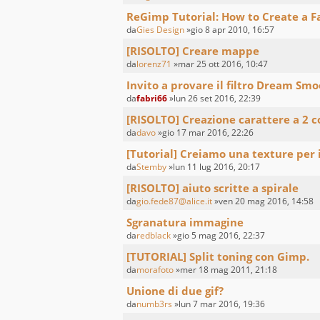
ReGimp Tutorial: How to Create a 
da
Gies Design
»gio 8 apr 2010, 16:57
[RISOLTO] Creare mappe
da
lorenz71
»mar 25 ott 2016, 10:47
Invito a provare il filtro Dream Sm
da
fabri66
»lun 26 set 2016, 22:39
[RISOLTO] Creazione carattere a 2 c
da
davo
»gio 17 mar 2016, 22:26
[Tutorial] Creiamo una texture per 
da
Stemby
»lun 11 lug 2016, 20:17
[RISOLTO] aiuto scritte a spirale
da
gio.fede87@alice.it
»ven 20 mag 2016, 14:58
Sgranatura immagine
da
redblack
»gio 5 mag 2016, 22:37
[TUTORIAL] Split toning con Gimp.
da
morafoto
»mer 18 mag 2011, 21:18
Unione di due gif?
da
numb3rs
»lun 7 mar 2016, 19:36