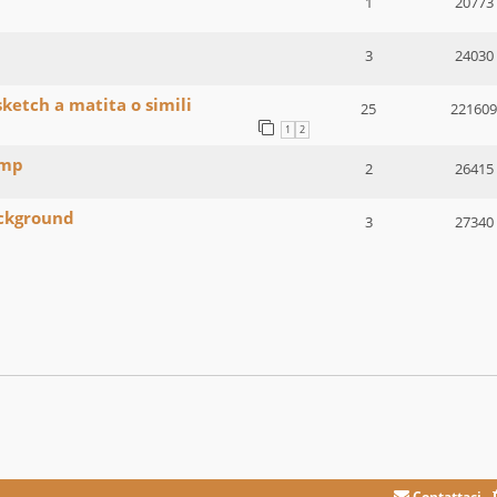
1
20773
3
24030
sketch a matita o simili
25
221609
1
2
imp
2
26415
ackground
3
27340
Contattaci