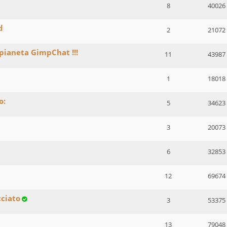
8
40026
d
2
21072
 pianeta GimpChat !!!
11
43987
1
18018
o:
5
34623
3
20073
6
32853
12
69674
cciato
3
53375
13
79048