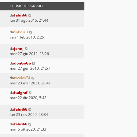
ULTIMO MESSAGGIO
da
fabri66
lun 31 ago 2015, 21:44
da
Sybelius
ven 1 feb 2013, 2:25
da
johnJ
mer 27 giu 2012, 23:26
da
donGoGo
mer 27 gen 2010, 21:57
da
nicolov74
mar 23 mar 2021, 20:41
da
italgraf
mar 22 dic 2020, 5:48
da
fabri66
lun 23 nov 2020, 23:34
da
fabri66
mar 6 ott 2020, 21:33