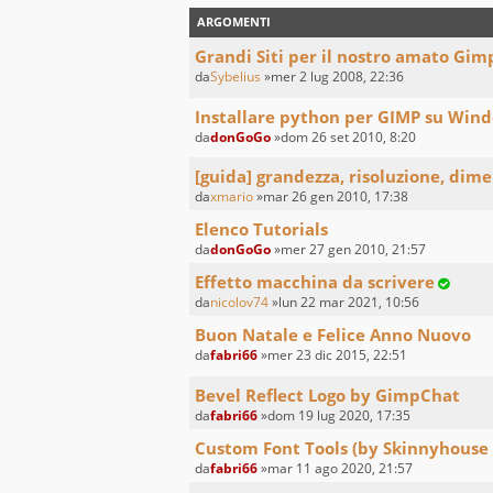
ARGOMENTI
Grandi Siti per il nostro amato Gim
da
Sybelius
»mer 2 lug 2008, 22:36
Installare python per GIMP su Win
da
donGoGo
»dom 26 set 2010, 8:20
[guida] grandezza, risoluzione, dim
da
xmario
»mar 26 gen 2010, 17:38
Elenco Tutorials
da
donGoGo
»mer 27 gen 2010, 21:57
Effetto macchina da scrivere
da
nicolov74
»lun 22 mar 2021, 10:56
Buon Natale e Felice Anno Nuovo
da
fabri66
»mer 23 dic 2015, 22:51
Bevel Reflect Logo by GimpChat
da
fabri66
»dom 19 lug 2020, 17:35
Custom Font Tools (by Skinnyhouse
da
fabri66
»mar 11 ago 2020, 21:57