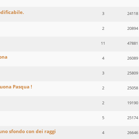
ificabile.
3
24118
2
20894
11
47881
ona
4
26089
3
25809
 Buona Pasqua !
2
25058
2
19190
5
25174
uno sfondo con dei raggi
4
26646