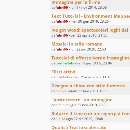
Immagine per la firma
da
fabri66
»lun 17 nov 2014, 23:08
Text Tutorial - Environment Mappe
da
fabri66
»mer 30 gen 2019, 23:26
Ive got wood: spettacolari loghi dal
da
fabri66
»ven 22 apr 2016, 21:35
Mosaici in stile romano
da
fabri66
»lun 22 giu 2020, 22:53
Tutorial di effetto bordo frastagliat
da
perfinstals
»ven 9 gen 2009, 23:06
Filtri attivi
da
lukinholo
»mer 25 mar 2020, 11:16
Disegno a china con stile fumetto
da
bonvee
»dom 17 nov 2019, 19:53
"posterizzare" un immagine
da
alfa-alfa
»gio 21 nov 2019, 23:33
Ridurre il tratto di un segno già tra
da
Alaisa
»gio 12 dic 2019, 13:48
Qualità Tratto scalettato