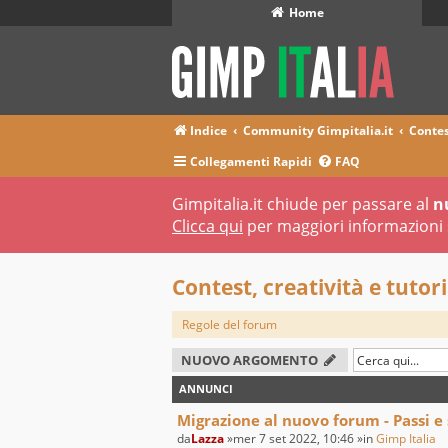
Home
Indice
Community Gimpitalia.it
Contes
Collegamenti Rapidi
FAQ
Gimpitalia.it chiude per passare al
n
Clicca qui
per maggiori informazioni 
Contest, creatività e tutori
Regole del forum
NUOVO ARGOMENTO
ANNUNCI
Migrazione al nuovo forum - Passi e
da
Lazza
»mer 7 set 2022, 10:46 »in
Gimp Italia