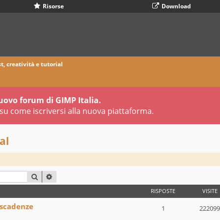
Risorse
Download
t, creatività e tutorial
uovo forum di GIMP Italia.
su come iscriversi alla nuova piattaforma.
al
CERCA
RICERCA AVANZATA
RISPOSTE
VISITE
 scadenze
1
222099