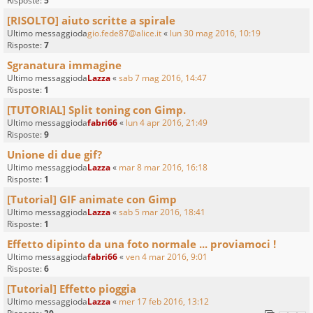
Risposte:
5
[RISOLTO] aiuto scritte a spirale
Ultimo messaggioda
gio.fede87@alice.it
«
lun 30 mag 2016, 10:19
Risposte:
7
Sgranatura immagine
Ultimo messaggioda
Lazza
«
sab 7 mag 2016, 14:47
Risposte:
1
[TUTORIAL] Split toning con Gimp.
Ultimo messaggioda
fabri66
«
lun 4 apr 2016, 21:49
Risposte:
9
Unione di due gif?
Ultimo messaggioda
Lazza
«
mar 8 mar 2016, 16:18
Risposte:
1
[Tutorial] GIF animate con Gimp
Ultimo messaggioda
Lazza
«
sab 5 mar 2016, 18:41
Risposte:
1
Effetto dipinto da una foto normale ... proviamoci !
Ultimo messaggioda
fabri66
«
ven 4 mar 2016, 9:01
Risposte:
6
[Tutorial] Effetto pioggia
Ultimo messaggioda
Lazza
«
mer 17 feb 2016, 13:12