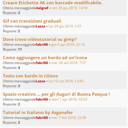
Creare Etichette A6 con barcode modificabile.
Ultimo messaggioda
italgraf
«
ven 28 giu 2019, 14:59
Risposte:
3
Gif con transizioni graduali
Ultimo messaggioda
Lazza
«
lun 24 giu 2019, 1:07
Risposte:
2
Dove trovo videotutorial su gimp?
Ultimo messaggioda
fabri66
«
gio 4 apr 2019, 22:16
Risposte:
11
Come aggiungere un bordo ad un'icona
Ultimo messaggioda
fabri66
«
mer 26 set 2018, 7:57
Risposte:
4
Testo con bordo in rilievo
Ultimo messaggioda
Lazza
«
lun 10 set 2018, 13:43
Risposte:
3
Spazio creativo ... per gli Auguri di Buona Pasqua !
Ultimo messaggioda
fabri66
«
dom 1 apr 2018, 10:53
Risposte:
2
Tutorial in Italiano by Asganafer
Ultimo messaggioda
fabri66
«
mer 7 feb 2018, 22:36
Risposte:
2