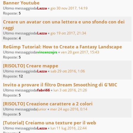
Banner Youtube
Ultimo messaggioda
Lazza
«
gio 30 nov 2017, 14:19
Risposte:
5
Creare un avatar con una lettera e uno sfondo con dei
raggi
Ultimo messaggioda
Lazza
«
gio 19 ott 2017, 21:34
Risposte:
4
ReGimp Tutorial: How to Create a Fantasy Landscape
Ultimo messaggioda
vincenzojrs
«
ven 20 gen 2017, 15:43
Risposte:
5
[RISOLTO] Creare mappe
Ultimo messaggioda
Lazza
«
sab 29 ott 2016, 1:06
Risposte:
12
Invito a provare il filtro Dream Smoothing di G'MIC
Ultimo messaggioda
fabri66
«
lun 3 ott 2016, 21:26
Risposte:
5
[RISOLTO] Creazione carattere a 2 colori
Ultimo messaggioda
Junior
«
mer 24 ago 2016, 0:14
Risposte:
5
[Tutorial] Creiamo una texture per il web
Ultimo messaggioda
Lazza
«
lun 11 lug 2016, 22:44