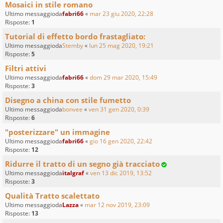
Mosaici in stile romano
Ultimo messaggioda
fabri66
«
mar 23 giu 2020, 22:28
Risposte:
1
Tutorial di effetto bordo frastagliato:
Ultimo messaggioda
Stemby
«
lun 25 mag 2020, 19:21
Risposte:
5
Filtri attivi
Ultimo messaggioda
fabri66
«
dom 29 mar 2020, 15:49
Risposte:
3
Disegno a china con stile fumetto
Ultimo messaggioda
bonvee
«
ven 31 gen 2020, 0:39
Risposte:
6
"posterizzare" un immagine
Ultimo messaggioda
fabri66
«
gio 16 gen 2020, 22:42
Risposte:
12
Ridurre il tratto di un segno già tracciato
Ultimo messaggioda
italgraf
«
ven 13 dic 2019, 13:52
Risposte:
3
Qualità Tratto scalettato
Ultimo messaggioda
Lazza
«
mar 12 nov 2019, 23:09
Risposte:
13