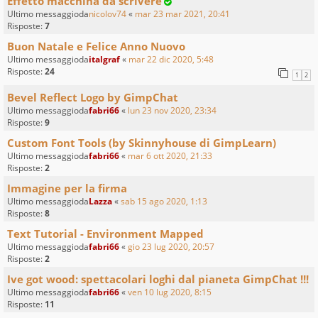
Effetto macchina da scrivere
Ultimo messaggioda
nicolov74
«
mar 23 mar 2021, 20:41
Risposte:
7
Buon Natale e Felice Anno Nuovo
Ultimo messaggioda
italgraf
«
mar 22 dic 2020, 5:48
Risposte:
24
1
2
Bevel Reflect Logo by GimpChat
Ultimo messaggioda
fabri66
«
lun 23 nov 2020, 23:34
Risposte:
9
Custom Font Tools (by Skinnyhouse di GimpLearn)
Ultimo messaggioda
fabri66
«
mar 6 ott 2020, 21:33
Risposte:
2
Immagine per la firma
Ultimo messaggioda
Lazza
«
sab 15 ago 2020, 1:13
Risposte:
8
Text Tutorial - Environment Mapped
Ultimo messaggioda
fabri66
«
gio 23 lug 2020, 20:57
Risposte:
2
Ive got wood: spettacolari loghi dal pianeta GimpChat !!!
Ultimo messaggioda
fabri66
«
ven 10 lug 2020, 8:15
Risposte:
11