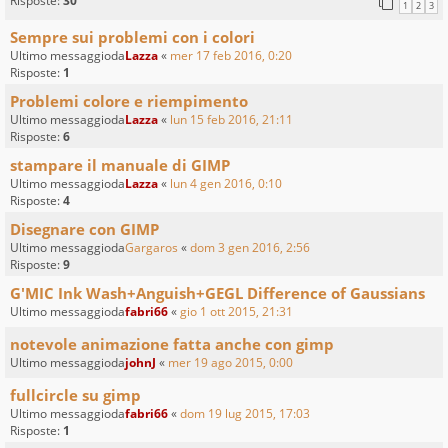
Risposte:
30
1
2
3
Sempre sui problemi con i colori
Ultimo messaggioda
Lazza
«
mer 17 feb 2016, 0:20
Risposte:
1
Problemi colore e riempimento
Ultimo messaggioda
Lazza
«
lun 15 feb 2016, 21:11
Risposte:
6
stampare il manuale di GIMP
Ultimo messaggioda
Lazza
«
lun 4 gen 2016, 0:10
Risposte:
4
Disegnare con GIMP
Ultimo messaggioda
Gargaros
«
dom 3 gen 2016, 2:56
Risposte:
9
G'MIC Ink Wash+Anguish+GEGL Difference of Gaussians
Ultimo messaggioda
fabri66
«
gio 1 ott 2015, 21:31
notevole animazione fatta anche con gimp
Ultimo messaggioda
johnJ
«
mer 19 ago 2015, 0:00
fullcircle su gimp
Ultimo messaggioda
fabri66
«
dom 19 lug 2015, 17:03
Risposte:
1