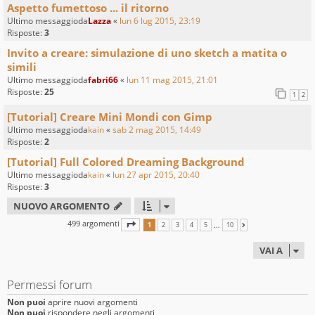
Aspetto fumettoso ... il ritorno
Ultimo messaggioda
Lazza
«
lun 6 lug 2015, 23:19
Risposte:
3
Invito a creare: simulazione di uno sketch a matita o
simili
Ultimo messaggioda
fabri66
«
lun 11 mag 2015, 21:01
Risposte:
25
1
2
[Tutorial] Creare Mini Mondi con Gimp
Ultimo messaggioda
kain
«
sab 2 mag 2015, 14:49
Risposte:
2
[Tutorial] Full Colored Dreaming Background
Ultimo messaggioda
kain
«
lun 27 apr 2015, 20:40
Risposte:
3
NUOVO ARGOMENTO
499 argomenti
PAGINA
1
DI
10
…
1
2
3
4
5
10
PROSSIMO
VAI A
Permessi forum
Non puoi
aprire nuovi argomenti
Non puoi
rispondere negli argomenti