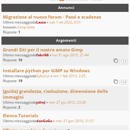
Annunci
Migrazione al nuovo forum - Passi e scadenze
Ultimo messaggioda
Lazza
«
sab 1 ott 2022, 0:51
Inviatoin
Gimp Italia
Risposte:
1
Argomenti
Grandi Siti per il nostro amato Gimp
Ultimo messaggioda
fabri66
«
lun 31 ago 2015, 21:44
Risposte:
16
1
2
Installare python per GIMP su Windows
Ultimo messaggioda
Sybelius
«
ven 1 feb 2013, 2:25
Risposte:
19
1
2
[guida] grandezza, risoluzione, dimensione delle
immagini
Ultimo messaggioda
johnJ
«
mer 27 giu 2012, 23:26
Risposte:
2
Elenco Tutorials
Ultimo messaggioda
donGoGo
«
mer 27 gen 2010, 21:57