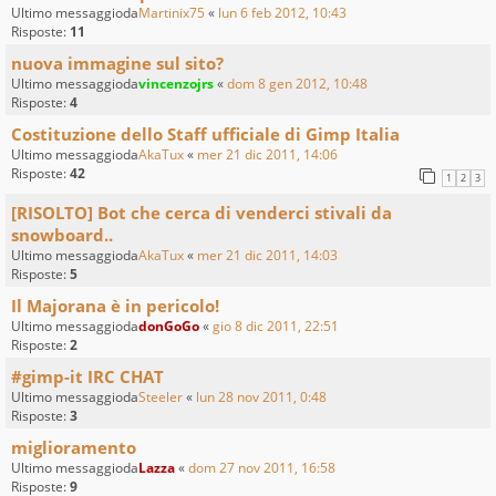
Ultimo messaggioda
Martinix75
«
lun 6 feb 2012, 10:43
Risposte:
11
nuova immagine sul sito?
Ultimo messaggioda
vincenzojrs
«
dom 8 gen 2012, 10:48
Risposte:
4
Costituzione dello Staff ufficiale di Gimp Italia
Ultimo messaggioda
AkaTux
«
mer 21 dic 2011, 14:06
Risposte:
42
1
2
3
[RISOLTO] Bot che cerca di venderci stivali da
snowboard..
Ultimo messaggioda
AkaTux
«
mer 21 dic 2011, 14:03
Risposte:
5
Il Majorana è in pericolo!
Ultimo messaggioda
donGoGo
«
gio 8 dic 2011, 22:51
Risposte:
2
#gimp-it IRC CHAT
Ultimo messaggioda
Steeler
«
lun 28 nov 2011, 0:48
Risposte:
3
miglioramento
Ultimo messaggioda
Lazza
«
dom 27 nov 2011, 16:58
Risposte:
9