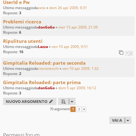
UserId e Pw
Ultimo messaggioda
oeta
«
dom 26 apr 2009, 9:31
Risposte:
3
Problemi ricerca
Ultimo messaggioda
donGoGo
«
mer 15 apr 2009, 21:39
Risposte:
6
Ripulitura utenti
Ultimo messaggioda
Lazza
«
ven 10 apr 2009, 9:51
Risposte:
16
1
2
Gimpitalia Reloaded: parte seconda
Ultimo messaggioda
ciocioneschi
«
ven 10 apr 2009, 1:32
Risposte:
2
Gimpitalia Reloaded: parte prima
Ultimo messaggioda
donGoGo
«
dom 5 apr 2009, 16:12
Risposte:
3
NUOVO ARGOMENTO
70 argomenti
1
2
PROSSIMO
VAI A
Permessi forum