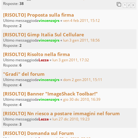
Risposte:
38
1
2
3
[RISOLTO] Proposta sulla firma
Ultimo messaggioda
vincenzojrs
«
ven 4 feb 2011, 15:12
Risposte:
2
[RISOLTO] Gimp Italia Sul Cellulare
Ultimo messaggioda
vincenzojrs
«
lun 3 gen 2011, 18:56
Risposte:
2
[RISOLTO] Risolto nella firma
Ultimo messaggioda
Lazza
«
lun 3 gen 2011, 17:32
Risposte:
6
"Gradi" del forum
Ultimo messaggioda
vincenzojrs
«
dom 2 gen 2011, 15:11
Risposte:
4
[RISOLTO] Banner "ImageShack Toolbar!"
Ultimo messaggioda
vincenzojrs
«
gio 30 dic 2010, 16:39
Risposte:
4
[RISOLTO] Nn riesco a postare immagini nel forum
Ultimo messaggioda
Lazza
«
lun 27 dic 2010, 19:23
Risposte:
3
[RISOLTO] Domanda sul Forum