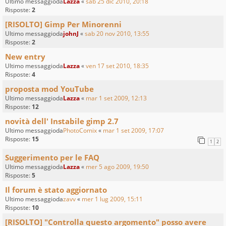
Ultimo messaggioda
Lazza
«
sab 25 dic 2010, 20:18
Risposte:
2
[RISOLTO] Gimp Per Minorenni
Ultimo messaggioda
johnJ
«
sab 20 nov 2010, 13:55
Risposte:
2
New entry
Ultimo messaggioda
Lazza
«
ven 17 set 2010, 18:35
Risposte:
4
proposta mod YouTube
Ultimo messaggioda
Lazza
«
mar 1 set 2009, 12:13
Risposte:
12
novità dell' Instabile gimp 2.7
Ultimo messaggioda
PhotoComix
«
mar 1 set 2009, 17:07
Risposte:
15
1
2
Suggerimento per le FAQ
Ultimo messaggioda
Lazza
«
mer 5 ago 2009, 19:50
Risposte:
5
Il forum è stato aggiornato
Ultimo messaggioda
zavv
«
mer 1 lug 2009, 15:11
Risposte:
10
[RISOLTO] "Controlla questo argomento" posso avere