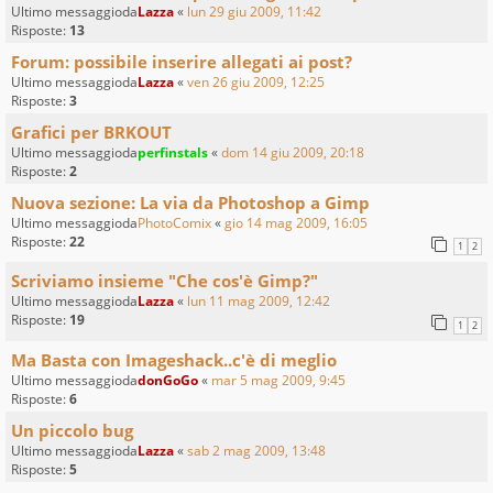
Ultimo messaggioda
Lazza
«
lun 29 giu 2009, 11:42
Risposte:
13
Forum: possibile inserire allegati ai post?
Ultimo messaggioda
Lazza
«
ven 26 giu 2009, 12:25
Risposte:
3
Grafici per BRKOUT
Ultimo messaggioda
perfinstals
«
dom 14 giu 2009, 20:18
Risposte:
2
Nuova sezione: La via da Photoshop a Gimp
Ultimo messaggioda
PhotoComix
«
gio 14 mag 2009, 16:05
Risposte:
22
1
2
Scriviamo insieme "Che cos'è Gimp?"
Ultimo messaggioda
Lazza
«
lun 11 mag 2009, 12:42
Risposte:
19
1
2
Ma Basta con Imageshack..c'è di meglio
Ultimo messaggioda
donGoGo
«
mar 5 mag 2009, 9:45
Risposte:
6
Un piccolo bug
Ultimo messaggioda
Lazza
«
sab 2 mag 2009, 13:48
Risposte:
5