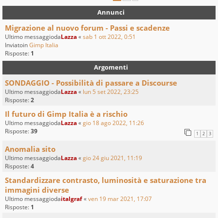
Annunci
Migrazione al nuovo forum - Passi e scadenze
Ultimo messaggioda
Lazza
«
sab 1 ott 2022, 0:51
Inviatoin
Gimp Italia
Risposte:
1
Argomenti
SONDAGGIO - Possibilità di passare a Discourse
Ultimo messaggioda
Lazza
«
lun 5 set 2022, 23:25
Risposte:
2
Il futuro di Gimp Italia è a rischio
Ultimo messaggioda
Lazza
«
gio 18 ago 2022, 11:26
Risposte:
39
1
2
3
Anomalia sito
Ultimo messaggioda
Lazza
«
gio 24 giu 2021, 11:19
Risposte:
4
Standardizzare contrasto, luminosità e saturazione tra
immagini diverse
Ultimo messaggioda
italgraf
«
ven 19 mar 2021, 17:07
Risposte:
1