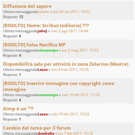
Diffusione del sapere
Ultimo messaggioda
Steeler
«
lun 26 set 2011, 19:53
Risposte:
12
[RISOLTO] Home: Scribus (editoria) ???
Ultimo messaggioda
johnJ
«
mar 2 ago 2011, 16:44
Risposte:
6
[RISOLTO] Falsa Notifica MP
Ultimo messaggioda
vincenzojrs
«
lun 2 mag 2011, 15:53
Risposte:
4
Disponibilità sala per attività in zona Zelarino (Mestre)
Ultimo messaggioda
Lazza
«
ven 4 mar 2011, 18:39
Risposte:
1
[RISOLTO] Inserire immagine con copyright come
immagine
Ultimo messaggioda
vincenzojrs
«
sab 19 feb 2011, 15:20
Risposte:
4
Gimp è un ™?
Ultimo messaggioda
Lazza
«
sab 19 feb 2011, 15:03
Risposte:
1
Cambio del tema per il forum
Ultimo messaggioda
donGoGo
«
lun 7 feb 2011, 15:10