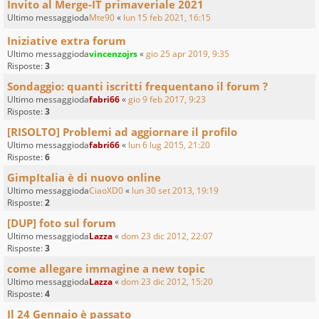
Invito al Merge-IT primaveriale 2021
Ultimo messaggioda
Mte90
«
lun 15 feb 2021, 16:15
Iniziative extra forum
Ultimo messaggioda
vincenzojrs
«
gio 25 apr 2019, 9:35
Risposte:
3
Sondaggio: quanti iscritti frequentano il forum ?
Ultimo messaggioda
fabri66
«
gio 9 feb 2017, 9:23
Risposte:
3
[RISOLTO] Problemi ad aggiornare il profilo
Ultimo messaggioda
fabri66
«
lun 6 lug 2015, 21:20
Risposte:
6
GimpItalia è di nuovo online
Ultimo messaggioda
CiaoXD0
«
lun 30 set 2013, 19:19
Risposte:
2
[DUP] foto sul forum
Ultimo messaggioda
Lazza
«
dom 23 dic 2012, 22:07
Risposte:
3
come allegare immagine a new topic
Ultimo messaggioda
Lazza
«
dom 23 dic 2012, 15:20
Risposte:
4
Il 24 Gennaio è passato