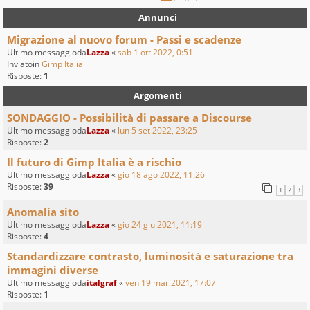
Annunci
Migrazione al nuovo forum - Passi e scadenze
Ultimo messaggioda
Lazza
«
sab 1 ott 2022, 0:51
Inviatoin
Gimp Italia
Risposte:
1
Argomenti
SONDAGGIO - Possibilità di passare a Discourse
Ultimo messaggioda
Lazza
«
lun 5 set 2022, 23:25
Risposte:
2
Il futuro di Gimp Italia è a rischio
Ultimo messaggioda
Lazza
«
gio 18 ago 2022, 11:26
Risposte:
39
1
2
3
Anomalia sito
Ultimo messaggioda
Lazza
«
gio 24 giu 2021, 11:19
Risposte:
4
Standardizzare contrasto, luminosità e saturazione tra
immagini diverse
Ultimo messaggioda
italgraf
«
ven 19 mar 2021, 17:07
Risposte:
1