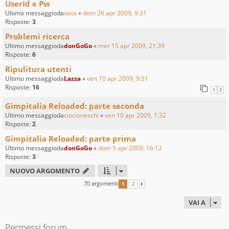
UserId e Pw
Ultimo messaggioda
oeta
«
dom 26 apr 2009, 9:31
Risposte:
3
Problemi ricerca
Ultimo messaggioda
donGoGo
«
mer 15 apr 2009, 21:39
Risposte:
6
Ripulitura utenti
Ultimo messaggioda
Lazza
«
ven 10 apr 2009, 9:51
Risposte:
16
1
2
Gimpitalia Reloaded: parte seconda
Ultimo messaggioda
ciocioneschi
«
ven 10 apr 2009, 1:32
Risposte:
2
Gimpitalia Reloaded: parte prima
Ultimo messaggioda
donGoGo
«
dom 5 apr 2009, 16:12
Risposte:
3
NUOVO ARGOMENTO
70 argomenti
1
2
PROSSIMO
VAI A
Permessi forum