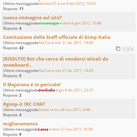
Ultimo messaggioda
Martinix75
«
lun 6 feb 2012, 10:43
Risposte:
11
nuova immagine sul sito?
Ultimo messaggioda
vincenzojrs
«
dom 8 gen 2012, 10:48
Risposte:
4
Costituzione dello Staff ufficiale di Gimp Italia
Ultimo messaggioda
AkaTux
«
mer 21 dic 2011, 14:06
Risposte:
42
1
2
3
[RISOLTO] Bot che cerca di venderci stivali da
snowboard..
Ultimo messaggioda
AkaTux
«
mer 21 dic 2011, 14:03
Risposte:
5
Il Majorana è in pericolo!
Ultimo messaggioda
donGoGo
«
gio 8 dic 2011, 22:51
Risposte:
2
#gimp-it IRC CHAT
Ultimo messaggioda
Steeler
«
lun 28 nov 2011, 0:48
Risposte:
3
miglioramento
Ultimo messaggioda
Lazza
«
dom 27 nov 2011, 16:58
Risposte:
9