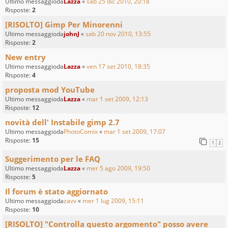
Ultimo messaggioda
Lazza
«
sab 25 dic 2010, 20:18
Risposte:
2
[RISOLTO] Gimp Per Minorenni
Ultimo messaggioda
johnJ
«
sab 20 nov 2010, 13:55
Risposte:
2
New entry
Ultimo messaggioda
Lazza
«
ven 17 set 2010, 18:35
Risposte:
4
proposta mod YouTube
Ultimo messaggioda
Lazza
«
mar 1 set 2009, 12:13
Risposte:
12
novità dell' Instabile gimp 2.7
Ultimo messaggioda
PhotoComix
«
mar 1 set 2009, 17:07
Risposte:
15
1
2
Suggerimento per le FAQ
Ultimo messaggioda
Lazza
«
mer 5 ago 2009, 19:50
Risposte:
5
Il forum è stato aggiornato
Ultimo messaggioda
zavv
«
mer 1 lug 2009, 15:11
Risposte:
10
[RISOLTO] "Controlla questo argomento" posso avere