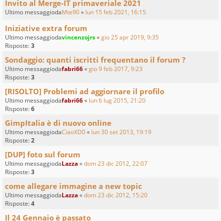
Invito al Merge-IT primaveriale 2021
Ultimo messaggioda
Mte90
«
lun 15 feb 2021, 16:15
Iniziative extra forum
Ultimo messaggioda
vincenzojrs
«
gio 25 apr 2019, 9:35
Risposte:
3
Sondaggio: quanti iscritti frequentano il forum ?
Ultimo messaggioda
fabri66
«
gio 9 feb 2017, 9:23
Risposte:
3
[RISOLTO] Problemi ad aggiornare il profilo
Ultimo messaggioda
fabri66
«
lun 6 lug 2015, 21:20
Risposte:
6
GimpItalia è di nuovo online
Ultimo messaggioda
CiaoXD0
«
lun 30 set 2013, 19:19
Risposte:
2
[DUP] foto sul forum
Ultimo messaggioda
Lazza
«
dom 23 dic 2012, 22:07
Risposte:
3
come allegare immagine a new topic
Ultimo messaggioda
Lazza
«
dom 23 dic 2012, 15:20
Risposte:
4
Il 24 Gennaio è passato