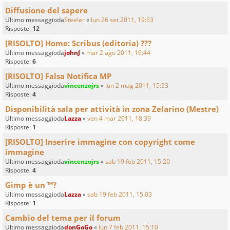
Diffusione del sapere
Ultimo messaggioda
Steeler
«
lun 26 set 2011, 19:53
Risposte:
12
[RISOLTO] Home: Scribus (editoria) ???
Ultimo messaggioda
johnJ
«
mar 2 ago 2011, 16:44
Risposte:
6
[RISOLTO] Falsa Notifica MP
Ultimo messaggioda
vincenzojrs
«
lun 2 mag 2011, 15:53
Risposte:
4
Disponibilità sala per attività in zona Zelarino (Mestre)
Ultimo messaggioda
Lazza
«
ven 4 mar 2011, 18:39
Risposte:
1
[RISOLTO] Inserire immagine con copyright come
immagine
Ultimo messaggioda
vincenzojrs
«
sab 19 feb 2011, 15:20
Risposte:
4
Gimp è un ™?
Ultimo messaggioda
Lazza
«
sab 19 feb 2011, 15:03
Risposte:
1
Cambio del tema per il forum
Ultimo messaggioda
donGoGo
«
lun 7 feb 2011, 15:10