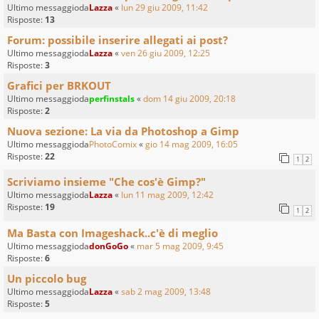
Ultimo messaggioda
Lazza
«
lun 29 giu 2009, 11:42
Risposte:
13
Forum: possibile inserire allegati ai post?
Ultimo messaggioda
Lazza
«
ven 26 giu 2009, 12:25
Risposte:
3
Grafici per BRKOUT
Ultimo messaggioda
perfinstals
«
dom 14 giu 2009, 20:18
Risposte:
2
Nuova sezione: La via da Photoshop a Gimp
Ultimo messaggioda
PhotoComix
«
gio 14 mag 2009, 16:05
Risposte:
22
1
2
Scriviamo insieme "Che cos'è Gimp?"
Ultimo messaggioda
Lazza
«
lun 11 mag 2009, 12:42
Risposte:
19
1
2
Ma Basta con Imageshack..c'è di meglio
Ultimo messaggioda
donGoGo
«
mar 5 mag 2009, 9:45
Risposte:
6
Un piccolo bug
Ultimo messaggioda
Lazza
«
sab 2 mag 2009, 13:48
Risposte:
5