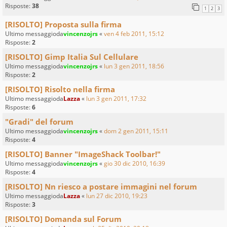
Risposte:
38
1
2
3
[RISOLTO] Proposta sulla firma
Ultimo messaggioda
vincenzojrs
«
ven 4 feb 2011, 15:12
Risposte:
2
[RISOLTO] Gimp Italia Sul Cellulare
Ultimo messaggioda
vincenzojrs
«
lun 3 gen 2011, 18:56
Risposte:
2
[RISOLTO] Risolto nella firma
Ultimo messaggioda
Lazza
«
lun 3 gen 2011, 17:32
Risposte:
6
"Gradi" del forum
Ultimo messaggioda
vincenzojrs
«
dom 2 gen 2011, 15:11
Risposte:
4
[RISOLTO] Banner "ImageShack Toolbar!"
Ultimo messaggioda
vincenzojrs
«
gio 30 dic 2010, 16:39
Risposte:
4
[RISOLTO] Nn riesco a postare immagini nel forum
Ultimo messaggioda
Lazza
«
lun 27 dic 2010, 19:23
Risposte:
3
[RISOLTO] Domanda sul Forum