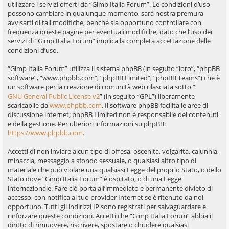
utilizzare i servizi offerti da “Gimp Italia Forum”. Le condizioni d’uso
possono cambiare in qualunque momento, sarà nostra premura
avvisarti di tali modifiche, benché sia opportuno controllare con
frequenza queste pagine per eventuali modifiche, dato che l’uso dei
servizi di “Gimp Italia Forum” implica la completa accettazione delle
condizioni d’uso.
“Gimp Italia Forum” utilizza il sistema phpBB (in seguito “loro”, “phpBB
software”, “www.phpbb.com”, “phpBB Limited”, “phpBB Teams”) che è
un software per la creazione di comunità web rilasciata sotto “
GNU General Public License v2
” (in seguito “GPL”) liberamente
scaricabile da
www.phpbb.com
. Il software phpBB facilita le aree di
discussione internet; phpBB Limited non è responsabile dei contenuti
e della gestione. Per ulteriori informazioni su phpBB:
https://www.phpbb.com
.
Accetti di non inviare alcun tipo di offesa, oscenità, volgarità, calunnia,
minaccia, messaggio a sfondo sessuale, o qualsiasi altro tipo di
materiale che può violare una qualsiasi Legge del proprio Stato, o dello
Stato dove “Gimp Italia Forum” è ospitato, o di una Legge
internazionale. Fare ciò porta all’immediato e permanente divieto di
accesso, con notifica al tuo provider Internet se è ritenuto da noi
opportuno. Tutti gli indirizzi IP sono registrati per salvaguardare e
rinforzare queste condizioni. Accetti che “Gimp Italia Forum” abbia il
diritto di rimuovere, riscrivere, spostare o chiudere qualsiasi