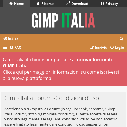
Home
Risorse
Download
Privacy
C
Indice
e
FAQ
Iscriviti
Login
r
Gimpitalia.it chiude per passare al
nuovo forum di
c
GIMP Italia.
a
Clicca qui
per maggiori informazioni su come iscriversi
alla nuova piattaforma.
Gimp Italia Forum -Condizioni d’uso
Accedendo a “Gimp Italia Forum” (in seguito “noi”, “nostro”, “Gimp
Italia Forum”, “http://gimpitalia.it/forum”), l’utente accetta di essere
vincolato legalmente alle seguenti condizioni d’uso. Se non accetti di
essere limitato legalmente dalle condizioni d’uso seguenti non