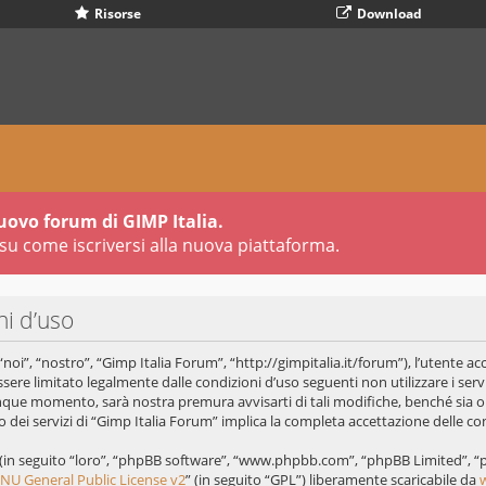
Risorse
Download
uovo forum di GIMP Italia.
su come iscriversi alla nuova piattaforma.
ni d’uso
oi”, “nostro”, “Gimp Italia Forum”, “http://gimpitalia.it/forum”), l’utente ac
ssere limitato legalmente dalle condizioni d’uso seguenti non utilizzare i servi
que momento, sarà nostra premura avvisarti di tali modifiche, benché sia 
 dei servizi di “Gimp Italia Forum” implica la completa accettazione delle co
B (in seguito “loro”, “phpBB software”, “www.phpbb.com”, “phpBB Limited”, 
NU General Public License v2
” (in seguito “GPL”) liberamente scaricabile da