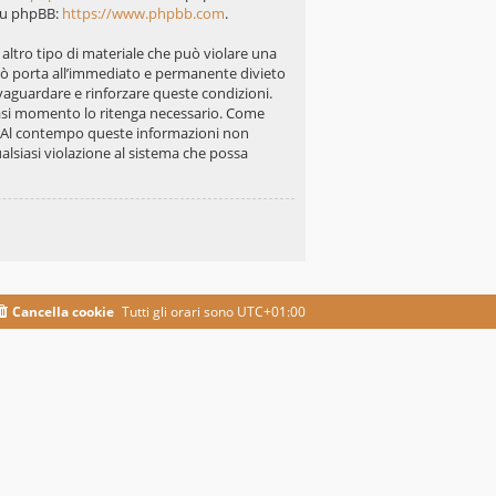
 su phpBB:
https://www.phpbb.com
.
i altro tipo di materiale che può violare una
 ciò porta all’immediato e permanente divieto
alvaguardare e rinforzare queste condizioni.
siasi momento lo ritenga necessario. Come
se. Al contempo queste informazioni non
lsiasi violazione al sistema che possa
Cancella cookie
Tutti gli orari sono
UTC+01:00