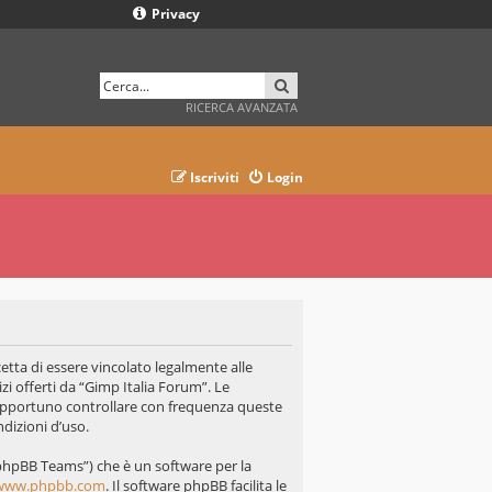
Privacy
CERCA
RICERCA AVANZATA
Iscriviti
Login
cetta di essere vincolato legalmente alle
zi offerti da “Gimp Italia Forum”. Le
opportuno controllare con frequenza queste
ndizioni d’uso.
“phpBB Teams”) che è un software per la
www.phpbb.com
. Il software phpBB facilita le