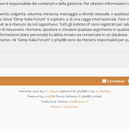
on è responsabile dei contenuti e della gestione. Per ulteriori informazioni
scenità, volgarità, calunnia, minaccia, messaggio a sfondo sessuale, o qualsias
ato dove “Gimp Italia Forum” è ospitato, o di una Legge internazionale. Fare
et se è ritenuto da noi opportuno. Tutti gli indirizzi IP sono registrati per s
tto di rimuovere, riscrivere, spostare o chiudere qualsiasi argomento in qual
 informazione (dato personale) tu abbia inviato sia conservata in un databa
senso, né “Gimp Italia Forum” o phpBB sono da ritenersi responsabili per qua
Contattaci
metrolike style by
Eric Seguin
Updated for phpBB3.2 by
Ian Bradley
Powered by
phpBB
® Forum Software © phpBB Limited
Traduzione Italiana
phpBB-Store.it
Privacy
|
Condizioni