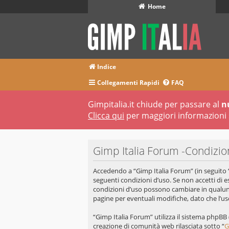
Home
Indice
Collegamenti Rapidi
FAQ
Gimpitalia.it chiude per passare al
n
Clicca qui
per maggiori informazioni 
Gimp Italia Forum -Condizio
Accedendo a “Gimp Italia Forum” (in seguito “n
seguenti condizioni d’uso. Se non accetti di e
condizioni d’uso possono cambiare in qualun
pagine per eventuali modifiche, dato che l’uso
“Gimp Italia Forum” utilizza il sistema phpB
creazione di comunità web rilasciata sotto “
G