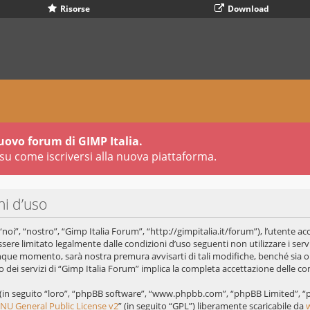
Risorse
Download
uovo forum di GIMP Italia.
su come iscriversi alla nuova piattaforma.
ni d’uso
oi”, “nostro”, “Gimp Italia Forum”, “http://gimpitalia.it/forum”), l’utente ac
ssere limitato legalmente dalle condizioni d’uso seguenti non utilizzare i servi
que momento, sarà nostra premura avvisarti di tali modifiche, benché sia 
 dei servizi di “Gimp Italia Forum” implica la completa accettazione delle co
B (in seguito “loro”, “phpBB software”, “www.phpbb.com”, “phpBB Limited”, 
NU General Public License v2
” (in seguito “GPL”) liberamente scaricabile da