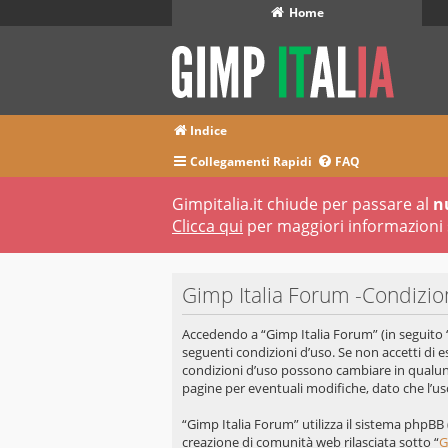
Home
Indice
Collegamenti Rapidi
FAQ
Gimpitalia.it chiude per passare al
n
Clicca qui
per maggiori informazioni 
Gimp Italia Forum -Condizio
Accedendo a “Gimp Italia Forum” (in seguito “n
seguenti condizioni d’uso. Se non accetti di e
condizioni d’uso possono cambiare in qualun
pagine per eventuali modifiche, dato che l’uso
“Gimp Italia Forum” utilizza il sistema phpB
creazione di comunità web rilasciata sotto “
G