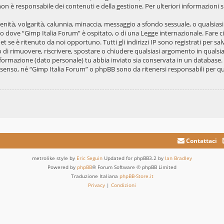
on è responsabile dei contenuti e della gestione. Per ulteriori informazioni
scenità, volgarità, calunnia, minaccia, messaggio a sfondo sessuale, o qualsias
ato dove “Gimp Italia Forum” è ospitato, o di una Legge internazionale. Fare
et se è ritenuto da noi opportuno. Tutti gli indirizzi IP sono registrati per s
tto di rimuovere, riscrivere, spostare o chiudere qualsiasi argomento in qual
 informazione (dato personale) tu abbia inviato sia conservata in un databa
senso, né “Gimp Italia Forum” o phpBB sono da ritenersi responsabili per qua
Contattaci
metrolike style by
Eric Seguin
Updated for phpBB3.2 by
Ian Bradley
Powered by
phpBB
® Forum Software © phpBB Limited
Traduzione Italiana
phpBB-Store.it
Privacy
|
Condizioni