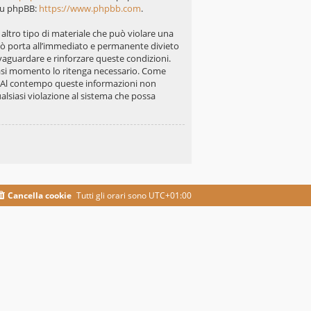
 su phpBB:
https://www.phpbb.com
.
i altro tipo di materiale che può violare una
 ciò porta all’immediato e permanente divieto
alvaguardare e rinforzare queste condizioni.
siasi momento lo ritenga necessario. Come
se. Al contempo queste informazioni non
lsiasi violazione al sistema che possa
Cancella cookie
Tutti gli orari sono
UTC+01:00