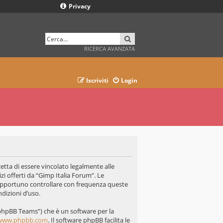
Privacy
CERCA
RICERCA AVANZATA
Iscriviti
Login
cetta di essere vincolato legalmente alle
zi offerti da “Gimp Italia Forum”. Le
opportuno controllare con frequenza queste
ndizioni d’uso.
“phpBB Teams”) che è un software per la
www.phpbb.com
. Il software phpBB facilita le