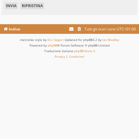
Indice
Tutti gli orari sono
UTC+01:00
metrolike style by
Eric Seguin
Updated for phpBB3.2 by
Ian Bradley
Powered by
phpBB
® Forum Software © phpBB Limited
Traduzione Italiana
phpBB-Store.it
Privacy
|
Condizioni