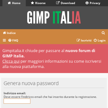
Home
Risorse
Download
Privacy
C
Indice
e
FAQ
Iscriviti
Login
r
Gimpitalia.it chiude per passare al
nuovo forum di
c
GIMP Italia.
a
Clicca qui
per maggiori informazioni su come iscriversi
alla nuova piattaforma.
Genera nuova password
Indirizzo email:
Deve essere l’indirizzo email che hai inserito durante la registrazione.