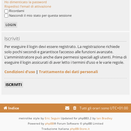
Ho dimenticato la password
Rispedisci l’email di attivazione
Ricordami
Nascondi il mio stato per questa sessione
Iscriviti
Per eseguire il login devi essere registrato. La registrazione richiede
solo pochi secondi e garantisce l’accesso alle funzioni avanzate.
L’amministratore può anche dare permessi speciali agli utenti. Prima di
eseguire il login assicurati di aver letto i termini d’uso e le varie regole.
Condizioni d’uso
|
Trattamento dei dati personali
ISCRIVITI
Indice
Tutti gli orari sono
UTC+01:00
metrolike style by
Eric Seguin
Updated for phpBB3.2 by
Ian Bradley
Powered by
phpBB
® Forum Software © phpBB Limited
Traduzione Italiana
phpBB-Store.it