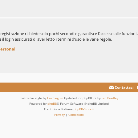
La registrazione richiede solo pochi secondi e garantisce l’accesso alle funzi
il login assicurati di aver letto i termini d’uso e le varie regole.
personali
Contattaci
metrolike style by
Eric Seguin
Updated for phpBB3.2 by
Ian Bradley
Powered by
phpBB
® Forum Software © phpBB Limited
Traduzione Italiana
phpBB-Store.it
Privacy
|
Condizioni