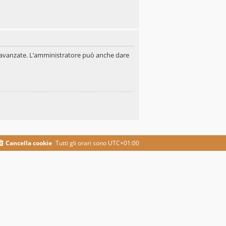
oni avanzate. L’amministratore può anche dare
Cancella cookie
Tutti gli orari sono
UTC+01:00