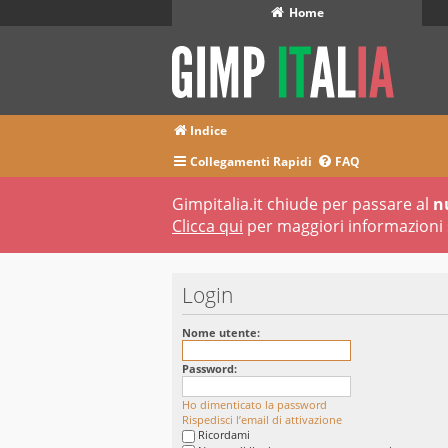
Home
Indice
Collegamenti Rapidi
FAQ
Gimpitalia.it chiude per passare al
n
Clicca qui
per maggiori informazioni 
Login
Nome utente:
Password:
Ho dimenticato la password
Rispedisci l’email di attivazione
Ricordami