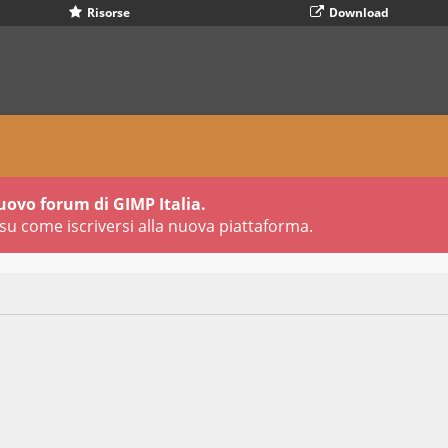
Risorse
Download
uovo forum di GIMP Italia.
su come iscriversi alla nuova piattaforma.