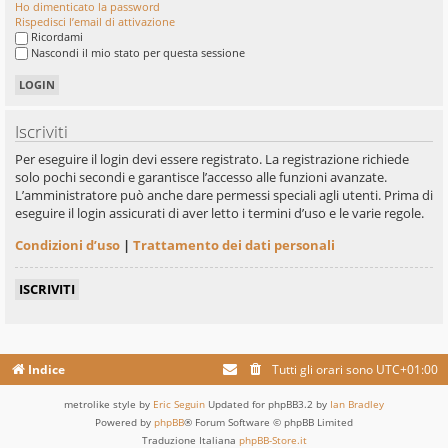
Ho dimenticato la password
Rispedisci l’email di attivazione
Ricordami
Nascondi il mio stato per questa sessione
Iscriviti
Per eseguire il login devi essere registrato. La registrazione richiede
solo pochi secondi e garantisce l’accesso alle funzioni avanzate.
L’amministratore può anche dare permessi speciali agli utenti. Prima di
eseguire il login assicurati di aver letto i termini d’uso e le varie regole.
Condizioni d’uso
|
Trattamento dei dati personali
ISCRIVITI
Indice
Tutti gli orari sono
UTC+01:00
metrolike style by
Eric Seguin
Updated for phpBB3.2 by
Ian Bradley
Powered by
phpBB
® Forum Software © phpBB Limited
Traduzione Italiana
phpBB-Store.it